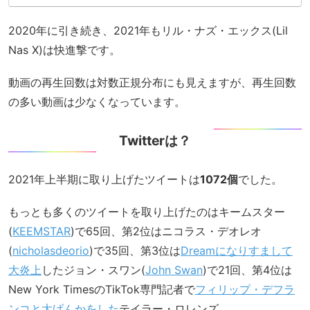
2020年に引き続き、2021年もリル・ナズ・エックス(Lil
Nas X)は快進撃です。
動画の再生回数は対数正規分布にも見えますが、再生回数
の多い動画は少なくなっています。
Twitterは？
2021年上半期に取り上げたツイートは
1072個
でした。
もっとも多くのツイートを取り上げたのはキームスター
(
KEEMSTAR
)で65回、第2位はニコラス・デオレオ
(
nicholasdeorio
)で35回、第3位は
Dreamになりすまして
大炎上
したジョン・スワン(
John Swan
)で21回、第4位は
New York TimesのTikTok専門記者で
フィリップ・デフラ
ンコと大げんかをした
テイラー・ロレンズ