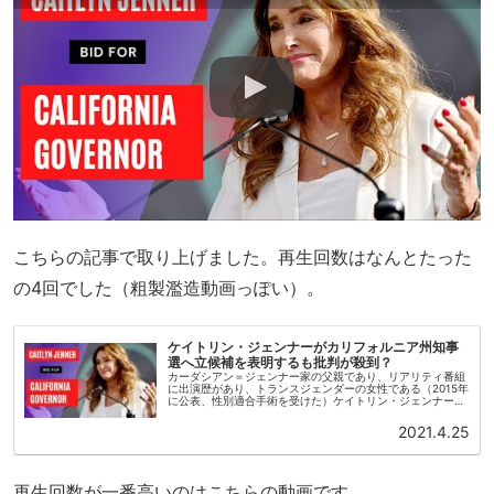
こちらの記事で取り上げました。再生回数はなんとたった
の4回でした（粗製濫造動画っぽい）。
ケイトリン・ジェンナーがカリフォルニア州知事
選へ立候補を表明するも批判が殺到？
カーダシアン＝ジェンナー家の父親であり、リアリティ番組
に出演歴があり、トランスジェンダーの女性である（2015年
に公表、性別適合手術を受けた）ケイトリン・ジェンナーが
カリフォルニア州知事へ共和党から候補を表名しました。た
いへんな資産家であり...
2021.4.25
再生回数が一番高いのはこちらの動画です。