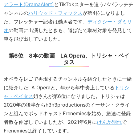
アラート(DramaAlert)
とTikTokスターを追うパパラッチチ
ャンネルの
ハリウッド・フィックス
が第4位になりまし
た。フレッチャー記者は働き者です。
ディクシー・ダミリ
オ
の動画に出演したときも、道ばたで取材対象を発見して
車を飛び出していました。
第6位 8本の動画 LA Opera、トリシャ・ペイ
タス
オペラをレゴで再現するチャンネルを紹介したときに一緒
に紹介したLA Operaと、年がら年中炎上している
トリシ
ャ・ペイタス
姐さんが第6位になりました。トリシャは
2020年の後半からh3h3productionsのイーサン・クライ
ンと組んでポッドキャストFrenemiesを始め、急速に登録
者数を伸ばしていましたが、2021年6月に
けんか別れ
で
Frenemiesは終了しています。