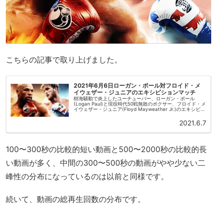
こちらの記事で取り上げました。
2021年6月6日ローガン・ポール対フロイド・メ
イウェザー・ジュニアのエキシビションマッチ
樹海騒動で炎上したユーチューバー、ローガン・ポール
(Logan Paul)と現役時代50戦無敗のボクサー、フロイド・メ
イウェザー・ジュニア(Floyd Mayweather Jr.)のエキシビシ
ョンマッチが現地時間2021年6月6日午後8時...
2021.6.7
100〜300秒の比較的短い動画と500〜2000秒の比較的長
い動画が多く、中間の300〜500秒の動画がやや少ない二
峰性の分布になっているのは以前と同様です。
続いて、動画の総再生回数の分布です。