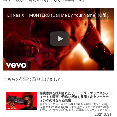
Lil Nas X – MONTERO (Call Me By Your Name) (Official Video)
こちらの記事で取り上げました。
悪魔崇拝を批判されたリル・ナズ・エックスがツ
イートや動画で秀逸な反論を展開！炎上マーケテ
ィングの神ならぬ悪魔
歌手リル・ナズ・エックス(Lil Nas X)の新曲『MONTERO
(Call Me By Your Name)』のミュージック・ビデオが論議
を呼んでいたので紹介します。悪魔的なミュージック・ビデ
オで保守派の論客は怒り心頭に発し、怒りの声...
2021.3.31