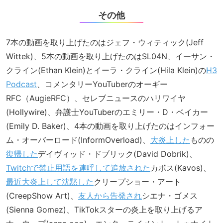
その他
7本の動画を取り上げたのはジェフ・ウィティック(Jeff
Wittek)、5本の動画を取り上げたのはSL04N、イーサン・
クライン(Ethan Klein)とイーラ・クライン(Hila Klein)の
H3
Podcast
、コメンタリーYouTuberのオーギー
RFC（AugieRFC）、セレブニュースのハリワイヤ
(Hollywire)、弁護士YouTuberのエミリー・D・ベイカー
(Emily D. Baker)、4本の動画を取り上げたのはインフォー
ム・オーバーロード(InformOverload)、
大炎上した
ものの
復帰した
デイヴィッド・ドブリック(David Dobrik)、
Twitchで禁止用語を連呼して追放された
カボス(Kavos)、
最近大炎上して沈黙した
クリープショー・アート
(CreepShow Art)、
友人から告発され
シエナ・ゴメス
(Sienna Gomez)、TikTokスターの炎上を取り上げるア