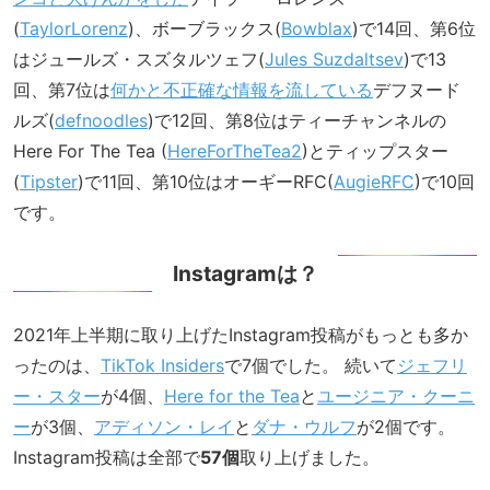
(
TaylorLorenz
)、ボーブラックス(
Bowblax
)で14回、第6位
はジュールズ・スズタルツェフ(
Jules Suzdaltsev
)で13
回、第7位は
何かと不正確な情報を流している
デフヌード
ルズ(
defnoodles
)で12回、第8位はティーチャンネルの
Here For The Tea (
HereForTheTea2
)とティップスター
(
Tipster
)で11回、第10位はオーギーRFC(
AugieRFC
)で10回
です。
Instagramは？
2021年上半期に取り上げたInstagram投稿がもっとも多か
ったのは、
TikTok Insiders
で7個でした。 続いて
ジェフリ
ー・スター
が4個、
Here for the Tea
と
ユージニア・クーニ
ー
が3個、
アディソン・レイ
と
ダナ・ウルフ
が2個です。
Instagram投稿は全部で
57個
取り上げました。