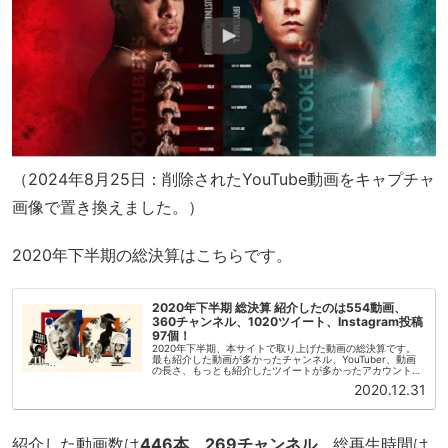
（2024年8月25日：削除されたYouTube動画をキャプチャ
画像で置き換えました。）
2020年下半期の総決算はこちらです。
2020年下半期 総決算 紹介したのは554動画、
360チャンネル、1020ツイート、Instagram投稿
97個！
2020年下半期、本サイトで取り上げた動画の総決算です。
最も紹介した動画が多かったチャンネル、YouTuber、動画
の長さ、もっとも紹介したツイートが多かったアカウントな
どを紹介していきます。2020年上半期の総決算はこちらで
2020.12.31
す。本サイトで...
紹介した動画数は
446本
、
269チャンネル
、総再生時間は