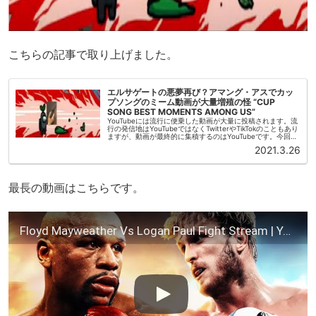
こちらの記事で取り上げました。
エルサゲートの悪夢再び？アマング・アスでカッ
プソングのミーム動画が大量増殖の怪 “CUP
SONG BEST MOMENTS AMONG US”
YouTubeには流行に便乗した動画が大量に投稿されます。流
行の発信地はYouTubeではなくTwitterやTikTokのこともあり
ますが、動画が最終的に集積するのはYouTubeです。今回取
り上げるのは、不気味なまでにアマング・アス(A...
2021.3.26
最長の動画はこちらです。
Floyd Mayweather Vs Logan Paul Fight Stream | Youtube Fight Night