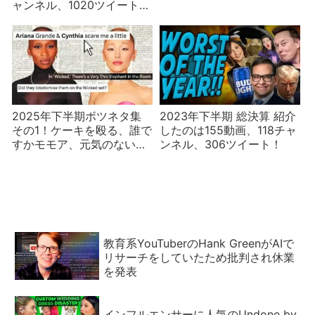
ャンネル、1020ツイート、
Instagram投稿97個！
2025年下半期ボツネタ集
2023年下半期 総決算 紹介
その1！ケーキを殴る、誰で
したのは155動画、118チャ
すかモモア、元気のない人
ンネル、306ツイート！
向けゴシップ、プロ・アナ
再びなど
教育系YouTuberのHank GreenがAIで
リサーチをしていたため批判され休業
を発表
インフルエンサーに人気のUndone by