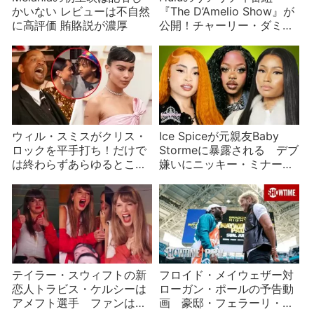
かいない レビューは不自然
『The D’Amelio Show』が
に高評価 賄賂説が濃厚
公開！チャーリー・ダミリ
オのリアルな生活？
ウィル・スミスがクリス・
Ice Spiceが元親友Baby
ロックを平手打ち！だけで
Stormeに暴露される デブ
は終わらずあらゆるところ
嫌いにニッキー・ミナージ
に飛び火し批判が批判を生
ュの悪口、浮気まで
む
テイラー・スウィフトの新
フロイド・メイウェザー対
恋人トラビス・ケルシーは
ローガン・ポールの予告動
アメフト選手 ファンはル
画 豪邸・フェラーリ・バ