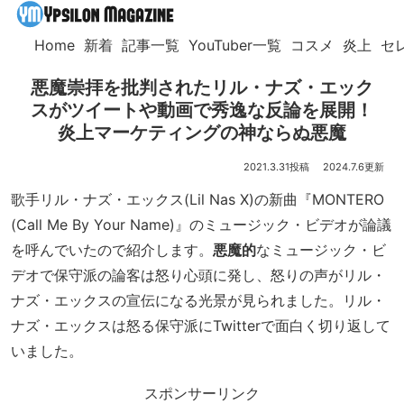
Home
新着
記事一覧
YouTuber一覧
コスメ
炎上
セ
悪魔崇拝を批判されたリル・ナズ・エック
スがツイートや動画で秀逸な反論を展開！
炎上マーケティングの神ならぬ悪魔
2021.3.31
2024.7.6
歌手リル・ナズ・エックス(Lil Nas X)の新曲『MONTERO
(Call Me By Your Name)』のミュージック・ビデオが論議
を呼んでいたので紹介します。
悪魔的
なミュージック・ビ
デオで保守派の論客は怒り心頭に発し、怒りの声がリル・
ナズ・エックスの宣伝になる光景が見られました。リル・
ナズ・エックスは怒る保守派にTwitterで面白く切り返して
いました。
スポンサーリンク