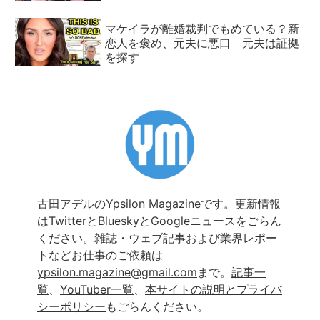
マケイラが離婚裁判でもめている？新
恋人を褒め、元夫に悪口 元夫は証拠
を探す
古田アデルのYpsilon Magazineです。更新情報
は
Twitter
と
Bluesky
と
Googleニュース
をごらん
ください。雑誌・ウェブ記事および業界レポー
トなどお仕事のご依頼は
ypsilon.magazine@gmail.com
まで。
記事一
覧
、
YouTuber一覧
、
本サイトの説明とプライバ
シーポリシー
もごらんください。