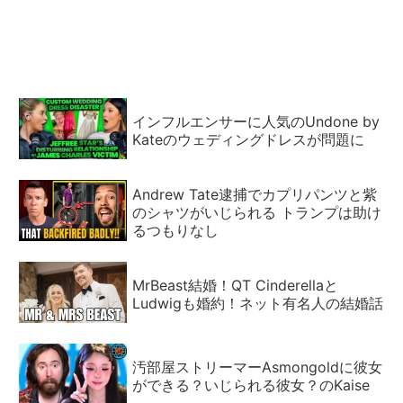
ールを学ぼうと右往左往
ーキン・高級花束などメイ
政治論争も発生し学術集会
ウェザーの富を誇示するア
も行われる
イテムが目白押し
インフルエンサーに人気のUndone by
Kateのウェディングドレスが問題に
Andrew Tate逮捕でカプリパンツと紫
のシャツがいじられる トランプは助け
るつもりなし
MrBeast結婚！QT Cinderellaと
Ludwigも婚約！ネット有名人の結婚話
汚部屋ストリーマーAsmongoldに彼女
ができる？いじられる彼女？のKaise