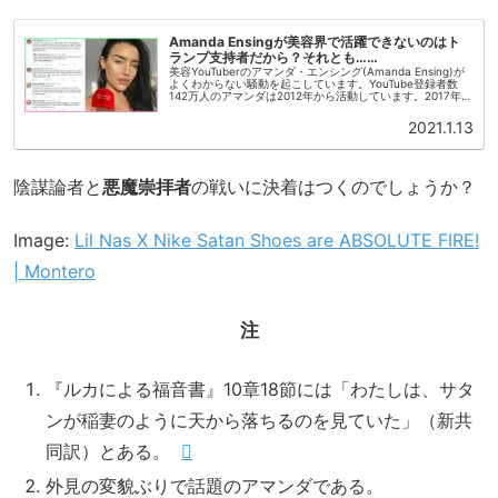
Amanda Ensingが美容界で活躍できないのはト
ランプ支持者だから？それとも……
美容YouTuberのアマンダ・エンシング(Amanda Ensing)が
よくわからない騒動を起こしています。YouTube登録者数
142万人のアマンダは2012年から活動しています。2017年に
はアパレル商品の盗作騒動があったり、2019...
2021.1.13
陰謀論者と
悪魔崇拝者
の戦いに決着はつくのでしょうか？
Image:
Lil Nas X Nike Satan Shoes are ABSOLUTE FIRE!
| Montero
注
『ルカによる福音書』10章18節には「わたしは、サタ
ンが稲妻のように天から落ちるのを見ていた」（新共
同訳）とある。
外見の変貌ぶりで話題のアマンダである。