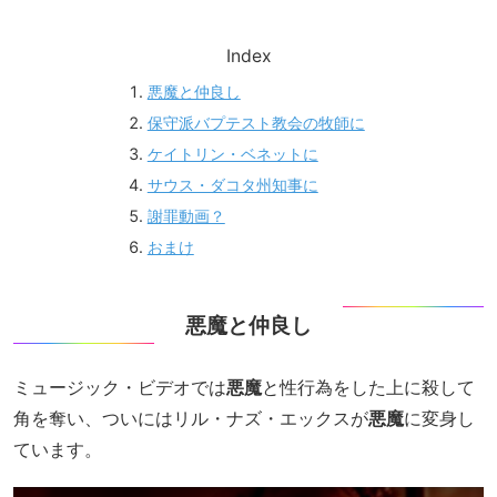
Index
悪魔と仲良し
保守派バプテスト教会の牧師に
ケイトリン・ベネットに
サウス・ダコタ州知事に
謝罪動画？
おまけ
悪魔と仲良し
ミュージック・ビデオでは
悪魔
と性行為をした上に殺して
角を奪い、ついにはリル・ナズ・エックスが
悪魔
に変身し
ています。