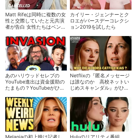
Matt Rifeは同時に複数の女
カイリー・ジェンナーとク
性と交際していたと元共演
ロエがバースデーコレクシ
者が告白 女性たちはベン図
ョン2019を試したら
を作り時系列を検証
あのハリウッドセレブの
Netflixの『匿名メッセージ
YouTube進出は資金援助の
は誰なのか 高校ネットい
たまもの？YouTubeがひい
じめスキャンダル』がひど
きするセレブたち
いと話題に【ネタバレ】
Melaniaの初上映は記者し
Huluのリアリティ番組