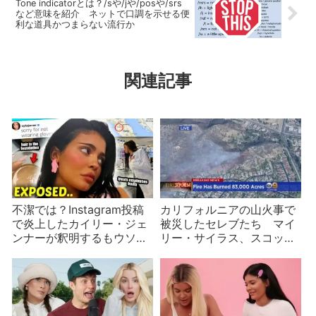
Tone indicatorとは？/sや/jや/posや/srs
など意味を紹介 ネットで口調を示せる便
利な道具かつまらない流行か
関連記事
不潔では？Instagram投稿
カリフォルニアの山火事で
で炎上したカイリー・ジェ
被災したセレブたち マイ
ンナーが釈明するもウソを
リー・サイラス、スコッ
暴かれる
ト・デリクソン、キム・カ
ーダシアンなど