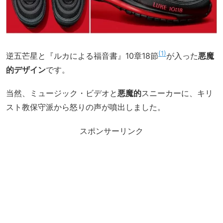
1
逆五芒星と『ルカによる福音書』10章18節
が入った
悪魔
的デザイン
です。
当然、ミュージック・ビデオと
悪魔的
スニーカーに、キリ
スト教保守派から怒りの声が噴出しました。
スポンサーリンク