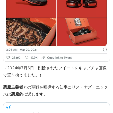
（2024年7月6日：削除されたツイートをキャプチャ画像
で置き換えました。）
悪魔主義者
との聖戦を唱導する知事にリス・ナズ・エック
スは
悪魔的
に返します。