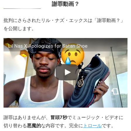
謝罪動画？
批判にさらされたリル・ナズ・エックスは「謝罪動画？」
を公開します。
Lil Nas X Apologizes for Satan Shoe
謝罪はありませんが、
冒頭7秒
でミュージック・ビデオに
切り替わる
悪魔的
な内容です。完全に
トロール
です。