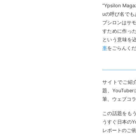
“Ypsilon 
υの呼び名でも
プシロンはサ
すために作っ
という意味を込め
事
をごらんく
サイトでご紹介
題、YouTu
筆、ウェブコ
この話題をも
うすぐ日本のY
レポートのご