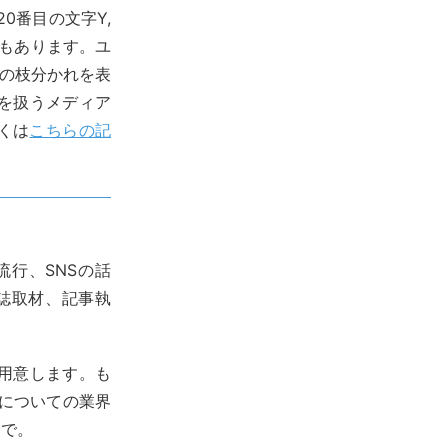
の20番目の文字Υ,
でもあります。ユ
と転落の枝分かれを表
を扱うメディア
しくは
こちらの記
流行、SNSの話
雑誌取材、記事執
用意します。も
情についての業界
まで。