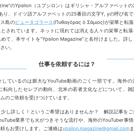
Magazine”のYpsilon（ユプシロン）はギリシャ・アルファベット
あり、ドイツ語アルファベットの25番目の文字Y, yの呼び名
モス島の
ピュータゴラース
(Πυθαγόρας ὁ Σάμιος)が栄華
たとされています。ネットに現れては消える人々の栄華と転落
て、本サイトを“Ypsilon Magazine”と名付けました。詳
ださい。
仕事を依頼するには？
しているのは膨大なYouTube動画のごく一部です。海外の
berに転向したセレブの動向、北米の若者文化などについて、
ラムのご依頼を受けつけています。
う少し詳しく！というご希望はありませんか？ 解説記事をご
ouTube業界でも火がつきそうな流行や、海外のYouTuber事
依頼もお受けします。ご連絡は
ypsilon.magazine@gmail.com