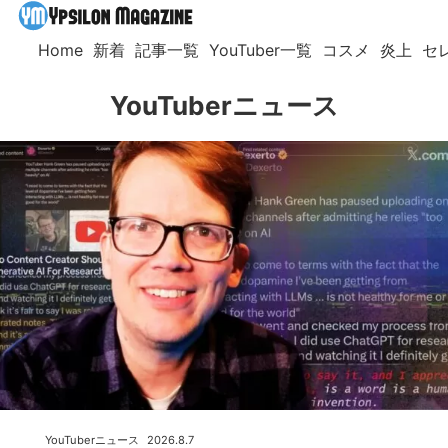
Home
新着
記事一覧
YouTuber一覧
コスメ
炎上
セ
YouTuberニュース
YouTuberニュース
2026.8.7