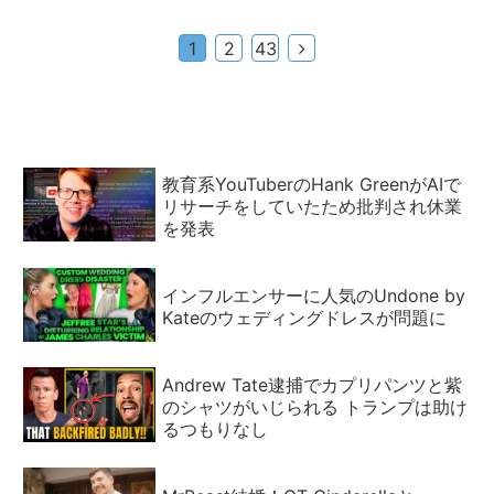
次
1
2
43
へ
教育系YouTuberのHank GreenがAIで
リサーチをしていたため批判され休業
を発表
インフルエンサーに人気のUndone by
Kateのウェディングドレスが問題に
Andrew Tate逮捕でカプリパンツと紫
のシャツがいじられる トランプは助け
るつもりなし