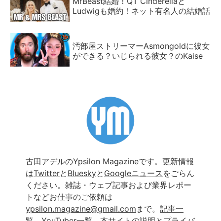
MrBeast結婚！QT Cinderellaと
Ludwigも婚約！ネット有名人の結婚話
汚部屋ストリーマーAsmongoldに彼女
ができる？いじられる彼女？のKaise
古田アデルのYpsilon Magazineです。更新情報
は
Twitter
と
Bluesky
と
Googleニュース
をごらん
ください。雑誌・ウェブ記事および業界レポー
トなどお仕事のご依頼は
ypsilon.magazine@gmail.com
まで。
記事一
覧
、
YouTuber一覧
、
本サイトの説明とプライバ