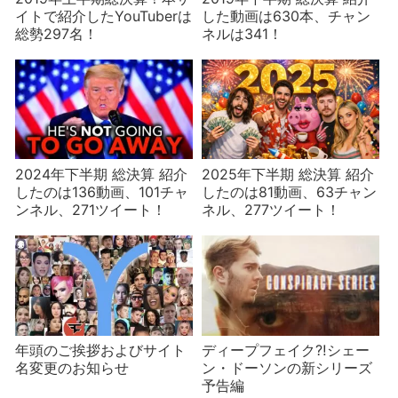
イトで紹介したYouTuberは
した動画は630本、チャン
総勢297名！
ネルは341！
2024年下半期 総決算 紹介
2025年下半期 総決算 紹介
したのは136動画、101チャ
したのは81動画、63チャン
ンネル、271ツイート！
ネル、277ツイート！
年頭のご挨拶およびサイト
ディープフェイク⁈シェー
名変更のお知らせ
ン・ドーソンの新シリーズ
予告編