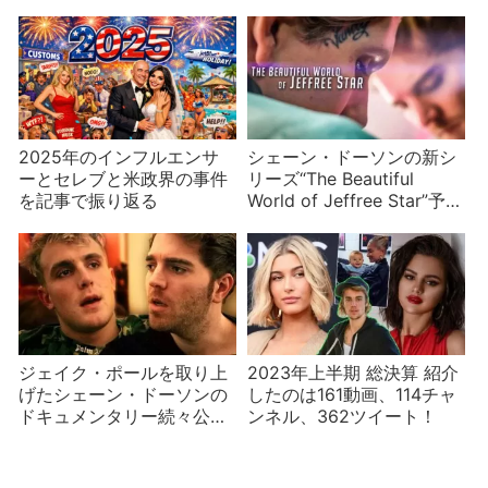
2025年のインフルエンサ
シェーン・ドーソンの新シ
ーとセレブと米政界の事件
リーズ“The Beautiful
を記事で振り返る
World of Jeffree Star”予告
編公開！
ジェイク・ポールを取り上
2023年上半期 総決算 紹介
げたシェーン・ドーソンの
したのは161動画、114チャ
ドキュメンタリー続々公
ンネル、362ツイート！
開！（2/8話）