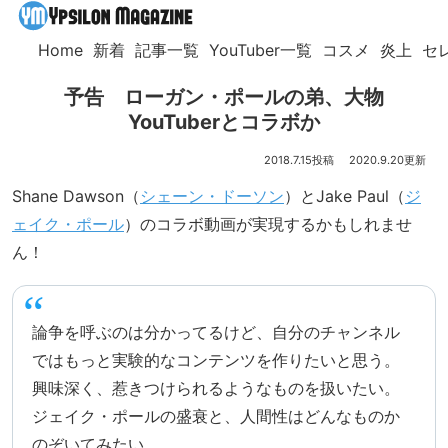
Home
新着
記事一覧
YouTuber一覧
コスメ
炎上
セ
予告 ローガン・ポールの弟、大物
YouTuberとコラボか
2018.7.15
2020.9.20
Shane Dawson（
シェーン・ドーソン
）とJake Paul（
ジ
ェイク・ポール
）のコラボ動画が実現するかもしれませ
ん！
論争を呼ぶのは分かってるけど、自分のチャンネル
ではもっと実験的なコンテンツを作りたいと思う。
興味深く、惹きつけられるようなものを扱いたい。
ジェイク・ポールの盛衰と、人間性はどんなものか
のぞいてみたい。