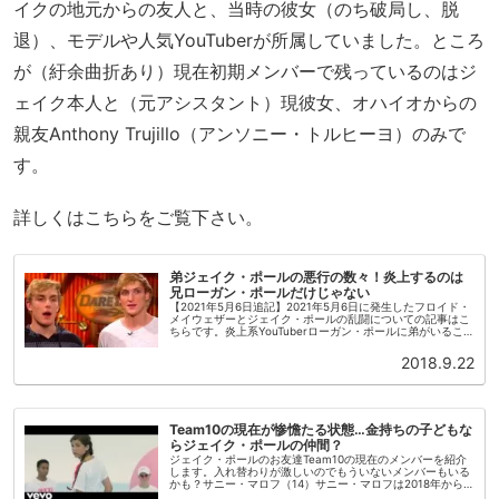
イクの地元からの友人と、当時の彼女（のち破局し、脱
退）、モデルや人気YouTuberが所属していました。ところ
が（紆余曲折あり）現在初期メンバーで残っているのはジ
ェイク本人と（元アシスタント）現彼女、オハイオからの
親友Anthony Trujillo（アンソニー・トルヒーヨ）のみで
す。
詳しくはこちらをご覧下さい。
弟ジェイク・ポールの悪行の数々！炎上するのは
兄ローガン・ポールだけじゃない
【2021年5月6日追記】2021年5月6日に発生したフロイド・
メイウェザーとジェイク・ポールの乱闘についての記事はこ
ちらです。炎上系YouTuberローガン・ポールに弟がいるこ
とはご存知でしょうか？ 弟の名はジェイク。1997年生まれ
です...
2018.9.22
Team10の現在が惨憺たる状態…金持ちの子どもな
らジェイク・ポールの仲間？
ジェイク・ポールのお友達Team10の現在のメンバーを紹介
します。入れ替わりが激しいのでもういないメンバーもいる
かも？サニー・マロフ（14）サニー・マロフは2018年から
Team10メンバーになりました。歌手、ダンサー、モデルと