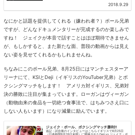
して活躍して...
2018.9.29
なにかと話題を提供してくれる（嫌われ者？）ポール兄弟
ですが、どんなドキュメンタリーが完成するのか楽しみで
すね！ ジェイクが本音で話すことはほぼ期待できません
が、もしかすると、また新たな面、普段の動画からは見え
ない姿を見せてくれるかもしれませんね。
ちなみにこのポール兄弟、8月25日にはマンチェスターア
リーナにて、KSIとDeji（イギリスのYouTuber兄弟）とボ
クシングマッチをします！ アメリカ対イギリス、兄弟対
決の勝敗に注目が集まっています。ローガンはヴィーガン
（動物由来の食品を一切絶つ食事法で、はちみつさえ口に
しない人もいます）になり減量に励んでいます。
ジェイク・ポール、ボクシングマッチ勝利‼
追記：試合後のインタビューはこちらイギリスで8月25日
（日本時間8月26日未明）に開催されたDeji vs ジェイク・ポ