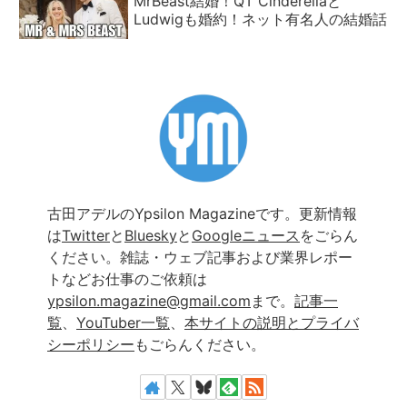
MrBeast結婚！QT Cinderellaと
Ludwigも婚約！ネット有名人の結婚話
古田アデルのYpsilon Magazineです。更新情報
は
Twitter
と
Bluesky
と
Googleニュース
をごらん
ください。雑誌・ウェブ記事および業界レポー
トなどお仕事のご依頼は
ypsilon.magazine@gmail.com
まで。
記事一
覧
、
YouTuber一覧
、
本サイトの説明とプライバ
シーポリシー
もごらんください。