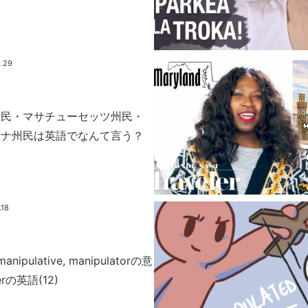
.29
州民・マサチューセッツ州民・
イナ州民は英語でなんて言う？
.18
 manipulative, manipulatorの意
rの英語(12)