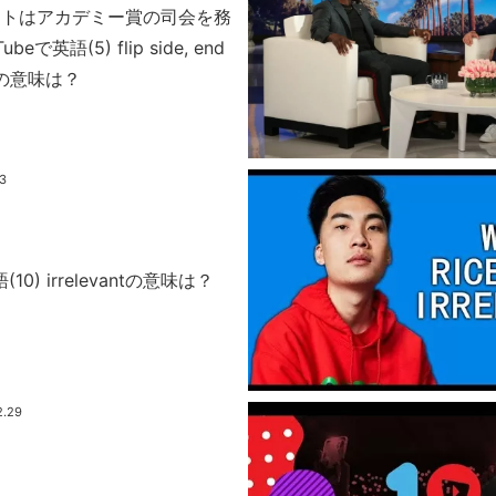
ートはアカデミー賞の司会を務
eで英語(5) flip side, end
ireの意味は？
.3
(10) irrelevantの意味は？
2.29