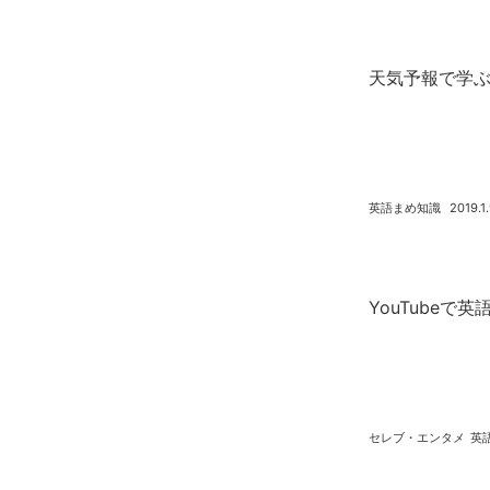
天気予報で学ぶ英
英語まめ知識
2019.1
YouTubeで英語
セレブ・エンタメ
英