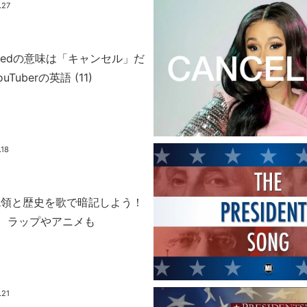
.27
ncelledの意味は「キャンセル」だ
Tuberの英語 (11)
.18
統領と歴史を歌で暗記しよう！
 ラップやアニメも
.21