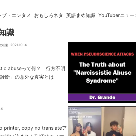
レブ・エンタメ
おもしろネタ
英語まめ知識
YouTuberニュー
知識
め知識
2021.10.14
istic abuseって何？ 行方不明
「診断」の意外な真実とは
.4
o printer, copy no translateア