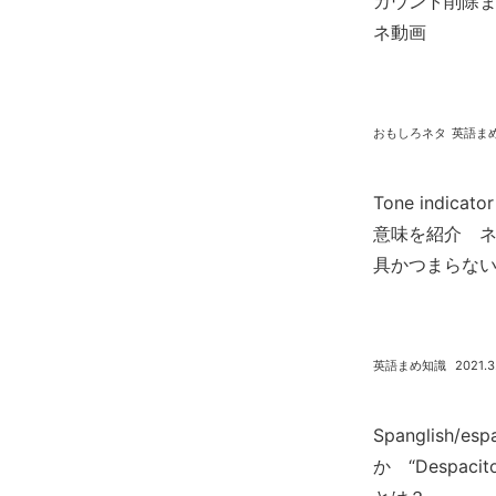
カウント削除ま
ネ動画
おもしろネタ
英語ま
Tone indica
意味を紹介 
具かつまらな
英語まめ知識
2021.3
Spanglish/es
か “Despa