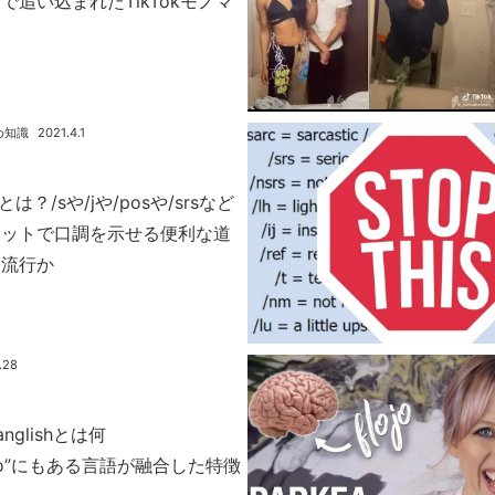
で追い込まれたTikTokモノマ
め知識
2021.4.1
torとは？/sや/jや/posや/srsなど
ネットで口調を示せる便利な道
い流行か
.28
panglishとは何
cito”にもある言語が融合した特徴