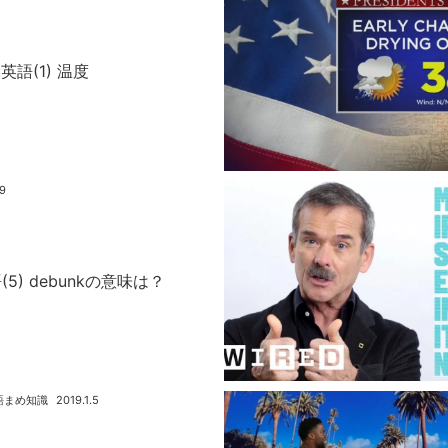
語(1) 温度
.9
(5) debunkの意味は？
語まめ知識
2019.1.5