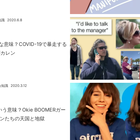
知識
2020.6.8
んな意味？COVID-19で暴走する
がカレン
め知識
2020.3.12
いう意味？Okie BOOMERガー
ファンたちの天国と地獄