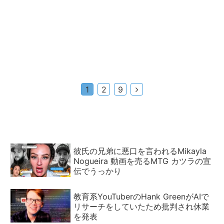
次
1
2
9
へ
彼氏の兄弟に悪口を言われるMikayla
Nogueira 動画を売るMTG カツラの宣
伝でうっかり
教育系YouTuberのHank GreenがAIで
リサーチをしていたため批判され休業
を発表