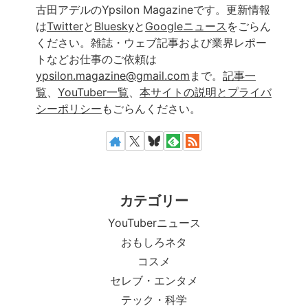
古田アデルのYpsilon Magazineです。更新情報
は
Twitter
と
Bluesky
と
Googleニュース
をごらん
ください。雑誌・ウェブ記事および業界レポー
トなどお仕事のご依頼は
ypsilon.magazine@gmail.com
まで。
記事一
覧
、
YouTuber一覧
、
本サイトの説明とプライバ
シーポリシー
もごらんください。
カテゴリー
YouTuberニュース
おもしろネタ
コスメ
セレブ・エンタメ
テック・科学