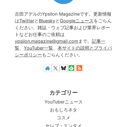
古田アデルのYpsilon Magazineです。更新情報
は
Twitter
と
Bluesky
と
Googleニュース
をごらん
ください。雑誌・ウェブ記事および業界レポー
トなどお仕事のご依頼は
ypsilon.magazine@gmail.com
まで。
記事一
覧
、
YouTuber一覧
、
本サイトの説明とプライバ
シーポリシー
もごらんください。
カテゴリー
YouTuberニュース
おもしろネタ
コスメ
セレブ・エンタメ