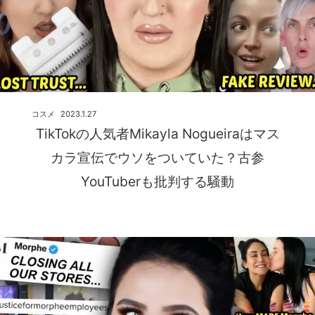
コスメ
2023.1.27
TikTokの人気者Mikayla Nogueiraはマス
カラ宣伝でウソをついていた？古参
YouTuberも批判する騒動