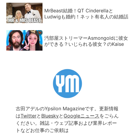
MrBeast結婚！QT Cinderellaと
Ludwigも婚約！ネット有名人の結婚話
汚部屋ストリーマーAsmongoldに彼女
ができる？いじられる彼女？のKaise
古田アデルのYpsilon Magazineです。更新情報
は
Twitter
と
Bluesky
と
Googleニュース
をごらん
ください。雑誌・ウェブ記事および業界レポー
トなどお仕事のご依頼は