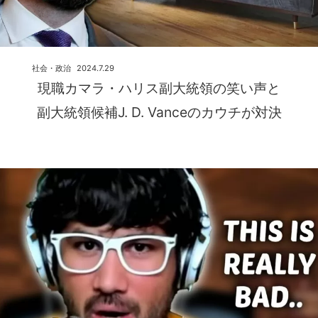
社会・政治
2024.7.29
現職カマラ・ハリス副大統領の笑い声と
副大統領候補J. D. Vanceのカウチが対決