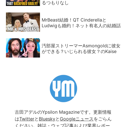
るつもりなし
MrBeast結婚！QT Cinderellaと
Ludwigも婚約！ネット有名人の結婚話
汚部屋ストリーマーAsmongoldに彼女
ができる？いじられる彼女？のKaise
古田アデルのYpsilon Magazineです。更新情報
は
Twitter
と
Bluesky
と
Googleニュース
をごらん
ください。雑誌・ウェブ記事および業界レポー