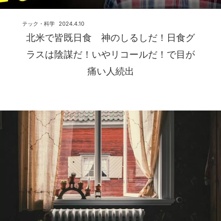
テック・科学
2024.4.10
北米で皆既日食 神のしるしだ！日食グ
ラスは陰謀だ！いやリコールだ！で目が
痛い人続出