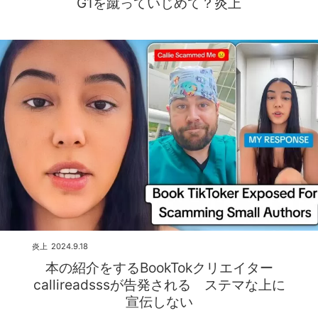
G1を蹴っていじめて？炎上
炎上
2024.9.18
本の紹介をするBookTokクリエイター
callireadsssが告発される ステマな上に
宣伝しない