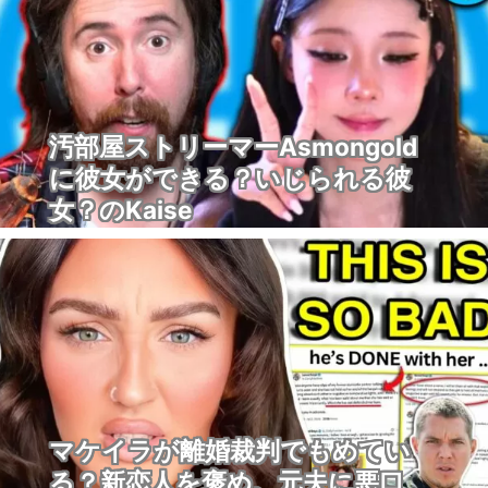
汚部屋ストリーマーAsmongold
に彼女ができる？いじられる彼
女？のKaise
マケイラが離婚裁判でもめてい
る？新恋人を褒め、元夫に悪口