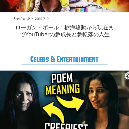
人物紹介
炎上
2019.7.19
ローガン・ポール：樹海騒動から現在ま
でYouTuberの急成長と急転落の人生
Celebs & Entertainment