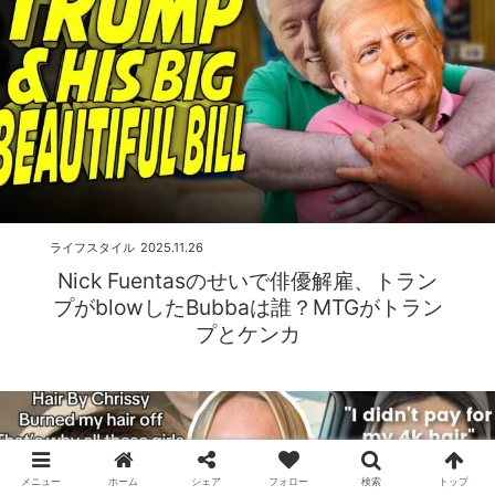
ライフスタイル
2025.11.26
Nick Fuentasのせいで俳優解雇、トラン
プがblowしたBubbaは誰？MTGがトラン
プとケンカ
メニュー
ホーム
シェア
フォロー
検索
トップ