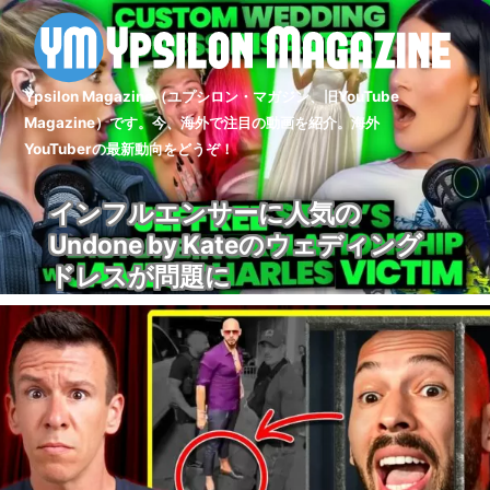
Ypsilon Magazine（ユプシロン・マガジン、旧YouTube
Magazine）です。今、海外で注目の動画を紹介。海外
YouTuberの最新動向をどうぞ！
インフルエンサーに人気の
Undone by Kateのウェディング
ドレスが問題に