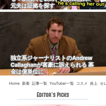
元夫は証拠を探す
独立系ジャーナリストのAndrew
Callaghanが富豪に訴えられる 募
金は億単位に
Home
新着
記事一覧
YouTuber一覧
コスメ
炎上
セ
Editor’s Picks