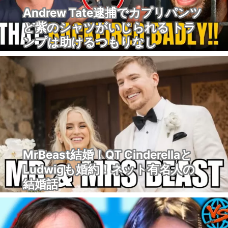
Andrew Tate逮捕でカプリパンツ
と紫のシャツがいじられる トラ
ンプは助けるつもりなし
MrBeast結婚！QT Cinderellaと
Ludwigも婚約！ネット有名人の
結婚話