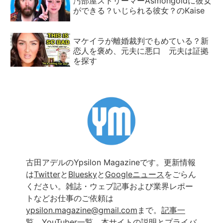
汚部屋ストリーマーAsmongoldに彼女
ができる？いじられる彼女？のKaise
マケイラが離婚裁判でもめている？新
恋人を褒め、元夫に悪口 元夫は証拠
を探す
古田アデルのYpsilon Magazineです。更新情報
は
Twitter
と
Bluesky
と
Googleニュース
をごらん
ください。雑誌・ウェブ記事および業界レポー
トなどお仕事のご依頼は
ypsilon.magazine@gmail.com
まで。
記事一
覧
、
YouTuber一覧
、
本サイトの説明とプライバ