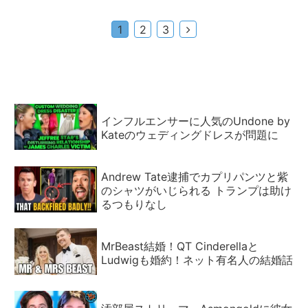
次
1
2
3
へ
インフルエンサーに人気のUndone by
Kateのウェディングドレスが問題に
Andrew Tate逮捕でカプリパンツと紫
のシャツがいじられる トランプは助け
るつもりなし
MrBeast結婚！QT Cinderellaと
Ludwigも婚約！ネット有名人の結婚話