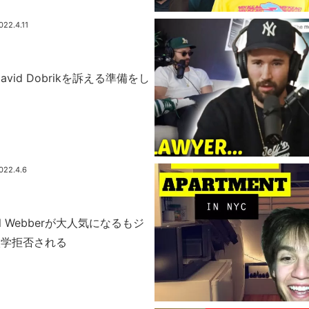
022.4.11
kがDavid Dobrikを訴える準備をし
す
022.4.6
l Webberが大人気になるもジ
入学拒否される