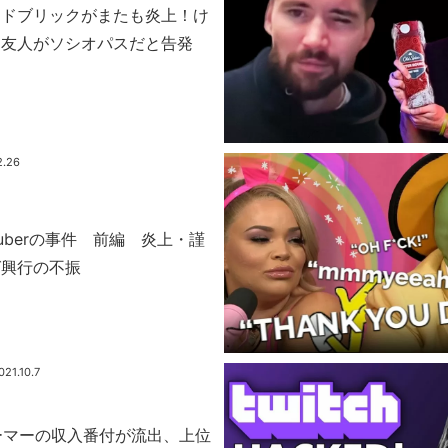
・ドブリックがまたも炎上！け
た友人がソシオパスだと告発
2.26
uTuberの事件 前編 炎上・謹
グ興行の不振
021.10.7
トリーマーの収入番付が流出、上位