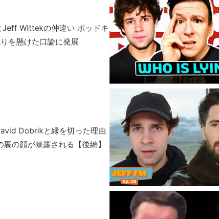
kとJeff Wittekの仲違い ポッドキ
残りを懸けた口論に発展
kがDavid Dobrikと縁を切った理由
erの裏の顔が暴露される【後編】