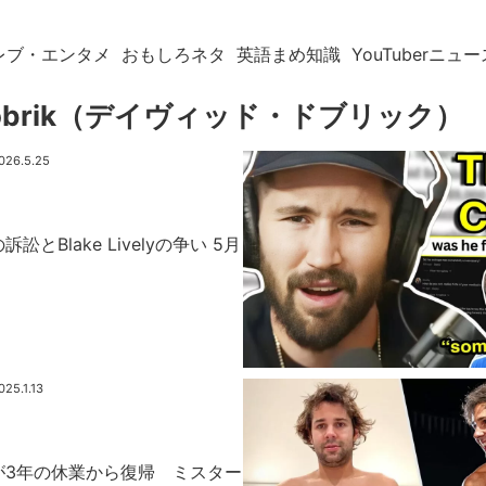
レブ・エンタメ
おもしろネタ
英語まめ知識
YouTuberニュー
 Dobrik（デイヴィッド・ドブリック）
026.5.25
kの訴訟とBlake Livelyの争い 5月
？
025.1.13
brikが3年の休業から復帰 ミスター