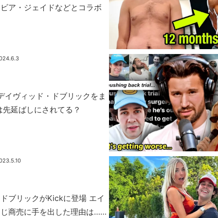
リビア・ジェイドなどとコラボ
024.6.3
ek がデイヴィッド・ドブリックをま
は先延ばしにされてる？
023.5.10
ドブリックがKickに登場 エイ
じ商売に手を出した理由は……