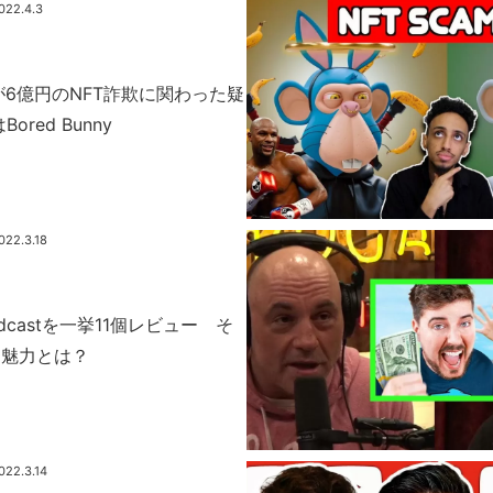
022.4.3
rikが6億円のNFT詐欺に関わった疑
ored Bunny
022.3.18
Podcastを一挙11個レビュー そ
と魅力とは？
022.3.14