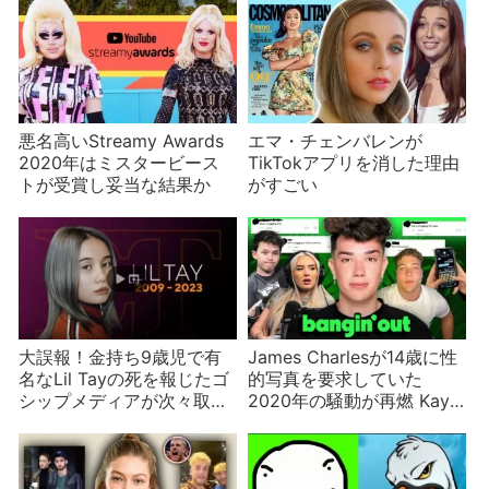
悪名高いStreamy Awards
エマ・チェンバレンが
2020年はミスタービース
TikTokアプリを消した理由
トが受賞し妥当な結果か
がすごい
大誤報！金持ち9歳児で有
James Charlesが14歳に性
名なLil Tayの死を報じたゴ
的写真を要求していた
シップメディアが次々取り
2020年の騒動が再燃 Kayla
消し 不正アクセスが原因
Malecに告発される
か？