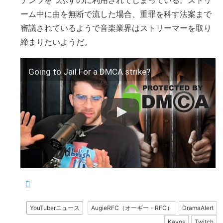
ーム中に曲を無断で流した場合、重罪を科す法案まで
審議されているようで音楽業界はストリーマーを取り
締まりたいようだ。
Going to Jail For a DMCA strike?
YouTuberニュース
AugieRFC（オーギー・RFC）
DramaAlert
Kavos
Twitch