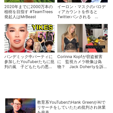
2020年までに2000万本の
イーロン・マスクのパロデ
植樹を目指す #TeamTrees
ィアカウントを作ると
発起人はMrBeast
Twitterバンされる
YouTuberイーサン・クライ
ンが消え、人々もイーロン
も右往左往
パンデミック中パーティに
Corinna Kopfが窃盗被害
参加したYouTuberたちに批
に 監視カメラ映像は偽
判の嵐 子どもたちの悪い
物？ Jack Dohertyを訴え
お手本？
る
教育系YouTuberのHank GreenがAIで
リサーチをしていたため批判され休業
を発表