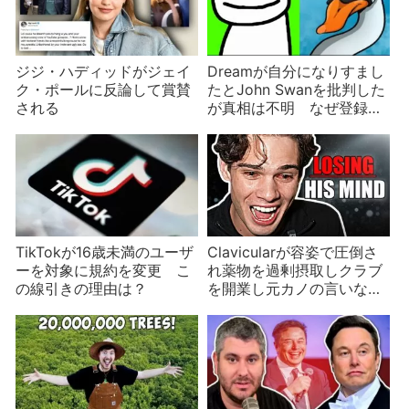
ジジ・ハディッドがジェイ
Dreamが自分になりすまし
ク・ポールに反論して賞賛
たとJohn Swanを批判した
される
が真相は不明 なぜ登録者
数1/100のYouTuberを攻撃
するのか？
TikTokが16歳未満のユーザ
Clavicularが容姿で圧倒さ
ーを対象に規約を変更 こ
れ薬物を過剰摂取しクラブ
の線引きの理由は？
を開業し元カノの言いなり
になりYouTubeを追放され
る