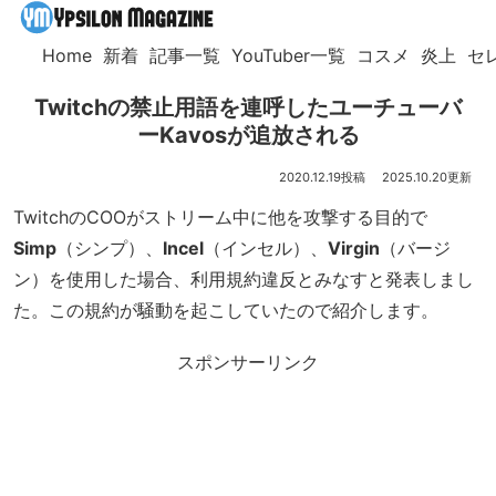
Home
新着
記事一覧
YouTuber一覧
コスメ
炎上
セ
Twitchの禁止用語を連呼したユーチューバ
ーKavosが追放される
2020.12.19
2025.10.20
TwitchのCOOがストリーム中に他を攻撃する目的で
Simp
（シンプ）、
Incel
（インセル）、
Virgin
（バージ
ン）を使用した場合、利用規約違反とみなすと発表しまし
た。この規約が騒動を起こしていたので紹介します。
スポンサーリンク