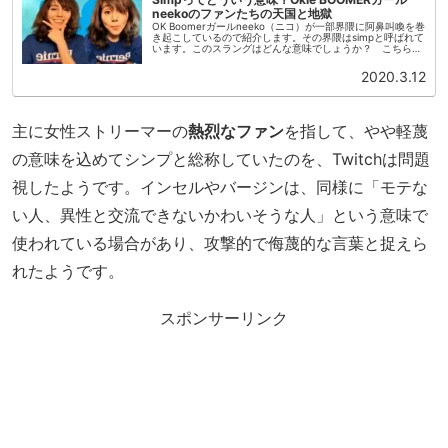
neekoのファンたちの天国と地獄
OK Boomerガールneeko（ニコ）が一部界隈に阿鼻叫喚を巻
き起こしているので紹介します。その界隈はsimpと呼ばれて
います。このスラングはどんな意味でしょうか？ こちらも
紹介します。ニコはこちらの女性です。かわいいですね！
いい子そ...
2020.3.12
主に女性ストリーマーの
熱烈なファン
を指して、やや軽蔑
の意味を込めてシンプと総称していたのを、Twitchは問題
視したようです。インセルやバージンは、同様に「モテな
い人、異性と交流できないかわいそうな人」という意味で
使われている場合があり、攻撃的で侮蔑的な言葉と捉えら
れたようです。
スポンサーリンク