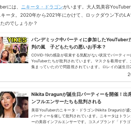
berには、
ニキータ・ドラゴン
がいます。大人気美容YouTub
キータ。2020年から2021年にかけて、ロックダウン下のL
したのでしょうか？
パンデミック中パーティに参加したYouTuber
判の嵐 子どもたちの悪いお手本？
COVID-19の感染が収束する気配がない状況でパーティ
YouTuberたちが批判されています。マスクを着用せず
集まっていたので問題視されています。ロレイの誕生日20
22日はYouTuberのロレイ(Lar...
2
Nikita Dragunが誕生日パーティーを開催！
ンフルエンサーたちも批判される
美容YouTuberのニキータ・ドラゴン(Nikita Dragun)
パーティーを催して批判されています。ニキータはトラン
ーの美容インフルエンサーです。コスメブランド「ドラゴ
ティー」をプロデュースしている実...