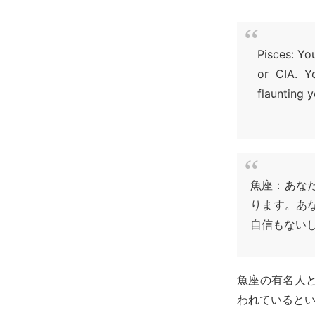
Pisces: Yo
or CIA. Y
flaunting 
魚座：あなた
ります。あ
自信もない
魚座の有名人
われていると