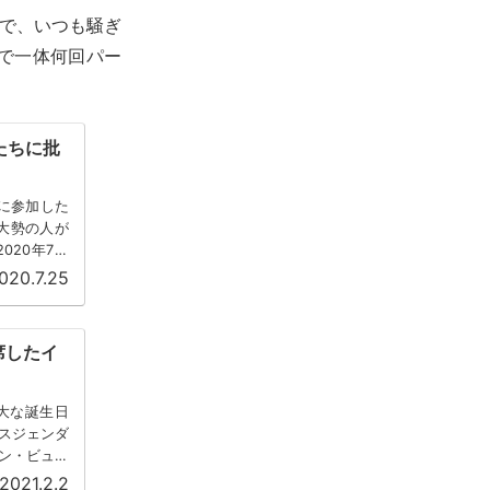
erで、いつも騒ぎ
Aで一体何回パー
たちに批
ーに参加した
、大勢の人が
20年7月
020.7.25
出席したイ
が盛大な誕生日
スジェンダ
ン・ビュー
2021.2.2