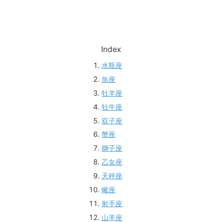
Index
水瓶座
魚座
牡羊座
牡牛座
双子座
蟹座
獅子座
乙女座
天秤座
蠍座
射手座
山羊座