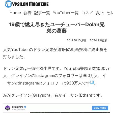
Home
新着
記事一覧
YouTuber一覧
コスメ
炎上
セ
19歳で燃え尽きたユーチューバーDolan兄
弟の葛藤
2019.10.16
2024.9.8
人気YouTuberのドラン兄弟が週1回の動画投稿に終止符を
打ちました。
ドラン兄弟は一卵性双生児です。YouTube登録者数1060万
人、グレイソンのInstagramのフォロワーは960万人、イ
1
ーサンのInstagramのフォロワーは930万人です
。
左がグレイソン(Grayson)、右がイーサン(Ethan)です。