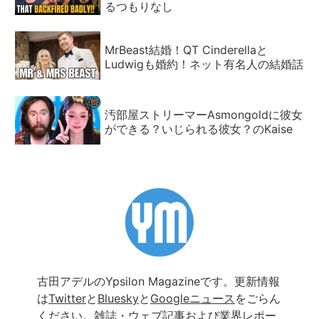
るつもりなし
MrBeast結婚！QT Cinderellaと
Ludwigも婚約！ネット有名人の結婚話
汚部屋ストリーマーAsmongoldに彼女
ができる？いじられる彼女？のKaise
古田アデルのYpsilon Magazineです。更新情報
は
Twitter
と
Bluesky
と
Googleニュース
をごらん
ください。雑誌・ウェブ記事および業界レポー