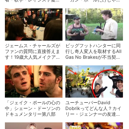
惑・炎上まで
い
ジェームス・チャールズが
ビッグフットハンターに同
ファンの質問に直接答えま
行し奇人変人を取材するAll
す！19歳大人気メイクアッ
Gas No Brakesが不当契約
プアーティストの幼少期と
で活動休止
これまでの苦労は？
「ジェイク・ポールの心の
ユーチューバーDavid
中」シェーン・ドーソンの
Dobrikってどんな人？カイ
ドキュメンタリー第八部
リー・ジェンナーの友達で
Vlog Squadのリーダー