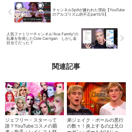
チャンネルSpillが嫌われた理由【YouTube
のアルゴリズム的不正part5/5】
人気ファミリーチャンネル“Ace Family”の
乱暴を告発したCole Carrigan しかし金
目当てだった？
関連記事
ジェフリー・スターって
弟ジェイク・ポールの悪行
誰？YouTubeコスメの覇
の数々！炎上するのは兄ロ
者・歌手・レイシスト疑
ーガン・ポールだけじゃな