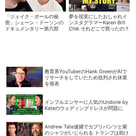
「ジェイク・ポールの秘
夢を現実にしたおしゃれイ
密」シェーン・ドーソンの
ンスタグラマーKaren Brit
ドキュメンタリー第六部
Chik それどこで買ったの？
教育系YouTuberのHank GreenがAIで
リサーチをしていたため批判され休業
を発表
インフルエンサーに人気のUndone by
Kateのウェディングドレスが問題に
Andrew Tate逮捕でカプリパンツと紫
のシャツがいじられる トランプは助け