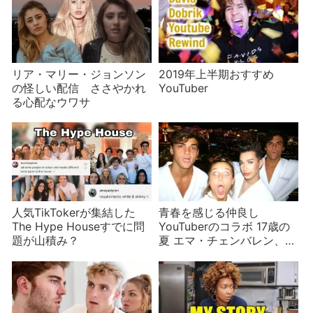
リア・マリー・ジョンソン
2019年上半期おすすめ
の怪しい配信 ささやかれ
YouTuber
る心配なウワサ
人気TikTokerが集結した
青春を感じる仲良し
The Hype Houseすでに問
YouTuberのコラボ 17歳の
題が山積み？
夏 エマ・チェンバレン、ジ
ェームズ・チャールズ、ド
ラン兄弟