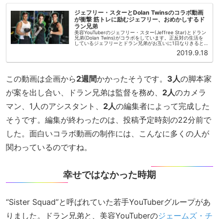
ジェフリー・スターとDolan Twinsのコラボ動画
が衝撃 筋トレに励むジェフリー、おめかしするド
ラン兄弟
美容YouTuberのジェフリー・スター(Jeffree Star)とドラン
兄弟(Dolan Twins)がコラボをしています。正反対の生活を
しているジェフリーとドラン兄弟がお互いに1日なりきると
いう企画です。ジェフリー・スターはレッドブル...
2019.9.18
この動画は企画から
2週間
かかったそうです。
3人
の脚本家
が案を出し合い、ドラン兄弟は監督を務め、
2人
のカメラ
マン、1人のアシスタント、
2人
の編集者によって完成した
そうです。編集が終わったのは、投稿予定時刻の22分前で
した。面白いコラボ動画の制作には、こんなに多くの人が
関わっているのですね。
幸せではなかった時期
“Sister Squad”と呼ばれていた若手YouTuberグループがあ
りました。ドラン兄弟と、美容YouTuberの
ジェームズ・チ