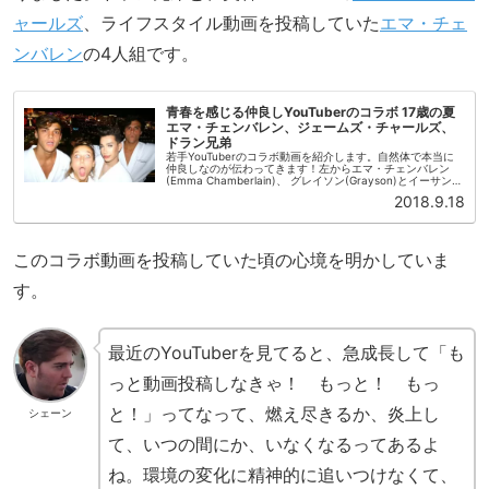
ャールズ
、ライフスタイル動画を投稿していた
エマ・チェ
ンバレン
の4人組です。
青春を感じる仲良しYouTuberのコラボ 17歳の夏
エマ・チェンバレン、ジェームズ・チャールズ、
ドラン兄弟
若手YouTuberのコラボ動画を紹介します。自然体で本当に
仲良しなのが伝わってきます！左からエマ・チェンバレン
(Emma Chamberlain)、 グレイソン(Grayson)とイーサン
(Ethan)のドラン兄弟(Dolan Twins...
2018.9.18
このコラボ動画を投稿していた頃の心境を明かしていま
す。
最近のYouTuberを見てると、急成長して「も
っと動画投稿しなきゃ！ もっと！ もっ
と！」ってなって、燃え尽きるか、炎上し
シェーン
て、いつの間にか、いなくなるってあるよ
ね。環境の変化に精神的に追いつけなくて、