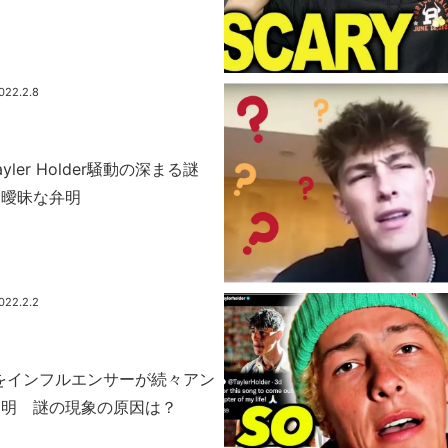
022.2.8
yler Holder騒動の深まる謎
と曖昧な弁明
022.2.2
lderをインフルエンサーが続々アン
判明 謎の現象の原因は？