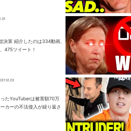
2.31
 総決算 紹介したのは334動画、
、475ツイート！
021.12.23
たYouTuberは被害額70万
トーカーの不法侵入が繰り返さ