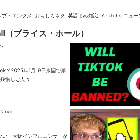
レブ・エンタメ
おもしろネタ
英語まめ知識
YouTuberニュー
 Hall（ブライス・ホール）
.17
Tok？2025年1月19日米国で禁
名残惜しむ人々
023.4.10
がアツい！大物インフルエンサーが