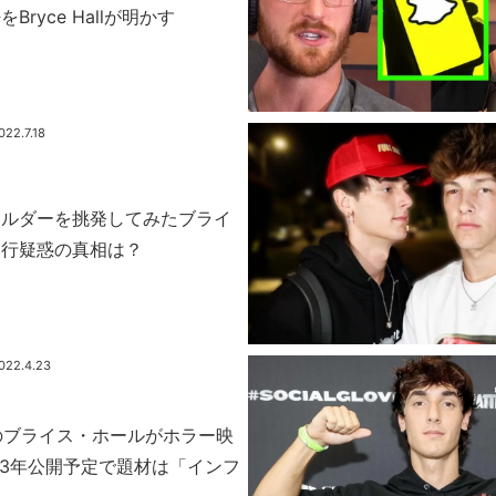
ryce Hallが明かす
022.7.18
ールダーを挑発してみたブライ
暴行疑惑の真相は？
022.4.23
ターのブライス・ホールがホラー映
23年公開予定で題材は「インフ