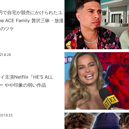
億円で自宅が競売にかけられたユ
 ACE Family 贅沢三昧・放漫
リのツケ
21.8.28
演Netflix『HE’S ALL
ュー やや印象の弱い作品
021.8.25