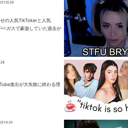
021.10.29
の人気TikTokerと人気
美女がベガスで豪遊していた過去が
.28
YouTube進出が大失敗に終わる理
021.9.20