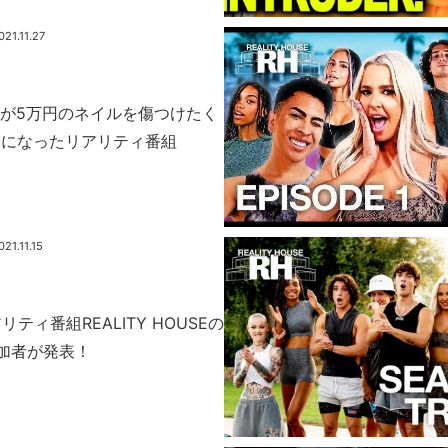
021.11.27
geauが5万円のネイルを傷つけたく
加になったリアリティ番組
021.11.15
アリティ番組REALITY HOUSEの
加者が発表！