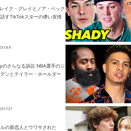
llがブレイク・グレイとノア・ベック
話すTikTokスターの儚い友情
021.8.9
amilyのさらなる訴訟 NBA選手のジ
ーデンとテイラー・ホールダー
021.7.27
ールの新恋人とウワサされた