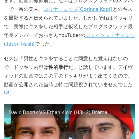
ます。動画の撮影前に、セスはブログスクワッドのメンバ
ーで一番の美人、
コリナ・コップ(Corinna Kopf)
とのキス
を撮影すると伝えられていました。しかしそれはドッキリ
で、実際にキスをした相手は仮装したブログスクワッド最
年長メンバーでおっさんYouTuberの
ジェイソン・ナッシュ
(Jason Nash)
でした。
セスは「男性とキスをすることに同意した覚えはないの
で、ドッキリ内容は
性的暴行
だ」と話しています。デイヴ
ィッドの動画ではこの手のドッキリがよく出てくるので、
動画が公開された当時は特に問題視されていませんでした
3
。
David Dobrik VS Ethan Klein (H3H3) Drama