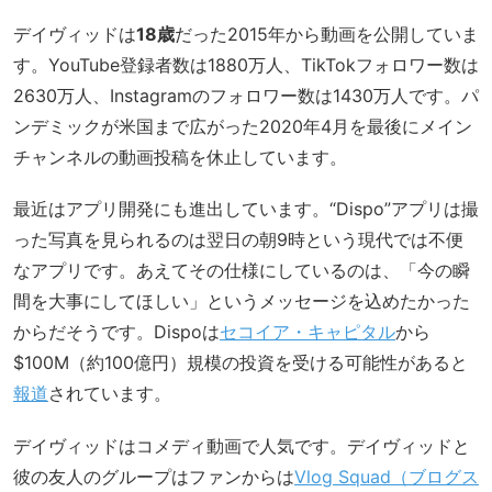
デイヴィッドは
18歳
だった2015年から動画を公開していま
す。YouTube登録者数は1880万人、TikTokフォロワー数は
2630万人、Instagramのフォロワー数は1430万人です。パ
ンデミックが米国まで広がった2020年4月を最後にメイン
チャンネルの動画投稿を休止しています。
最近はアプリ開発にも進出しています。“Dispo”アプリは撮
った写真を見られるのは翌日の朝9時という現代では不便
なアプリです。あえてその仕様にしているのは、「今の瞬
間を大事にしてほしい」というメッセージを込めたかった
からだそうです。Dispoは
セコイア・キャピタル
から
$100M（約100億円）規模の投資を受ける可能性があると
報道
されています。
デイヴィッドはコメディ動画で人気です。デイヴィッドと
彼の友人のグループはファンからは
Vlog Squad（ブログス