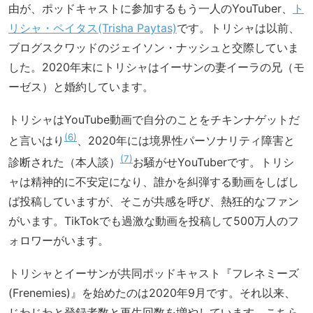
由が、ポッドキャストに参加するもう一人のYouTuber、
ト
リシャ・ペイタス(Trisha Paytas)
です。トリシャは以前、
ブログスクワッドのジェイソン・ナッシュと交際していま
した。2020年末にトリシャはイーサンの妻イーラの兄（モ
ーゼス）と婚約しています。
トリシャはYouTube動画で自分のことをチキンナゲットだ
6
と言いはり
、2020年には境界性パーソナリティ障害と
7
診断された（本人談）
お騒がせYouTuberです。トリシ
ャは精神的に不安定になり、誰かを糾弾する動画をしばし
ば投稿していますが、そこが共感を呼び、熱狂的なファン
がいます。TikTokでも過激な動画を投稿して500万人のフ
ォロワーがいます。
トリシャとイーサンが共同ポッドキャスト『フレネミーズ
(Frenemies)』を始めたのは2020年9月です。それ以来、
じわじわと登録者数と再生回数を増やしています。こちら