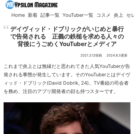
Home
新着
記事一覧
YouTuber一覧
コスメ
炎上
セ
デイヴィッド・ドブリックがいじめと暴行
で告発される 正義の鉄槌を求める人々の
背後にうごめくYouTuberとメディア
2021.3.12
2024.8.5
これまで炎上とは無縁だと思われてきた人気YouTuberが告
発される事態が発生しています。そのYouTuberとはデイヴ
ィッド・ドブリック(David Dobrik, 24)。TV番組の司会者
を務め、注目のアプリ開発者の顔も持つスターです。