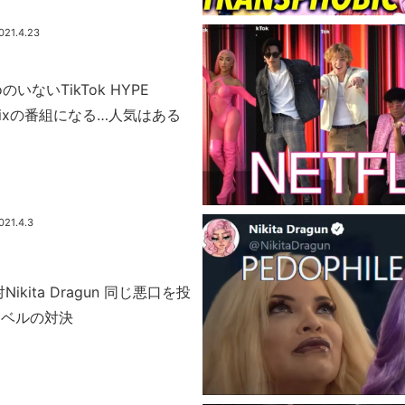
021.4.23
lioのいないTikTok HYPE
tflixの番組になる…人気はある
021.4.3
as対Nikita Dragun 同じ悪口を投
レベルの対決