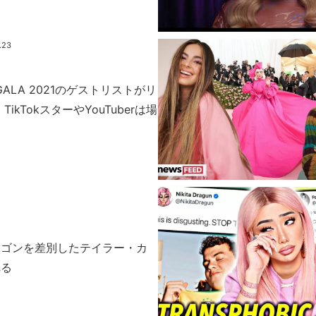
.23
GALA 2021のゲストリストがリ
ikTokスターやYouTuberは場
ラゴンを差別したテイラー・カ
れる