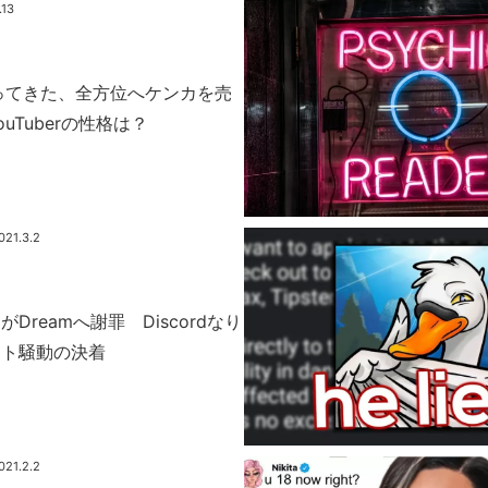
.13
やってきた、全方位へケンカを売
uTuberの性格は？
021.3.2
Dreamへ謝罪 Discordなり
ント騒動の決着
021.2.2