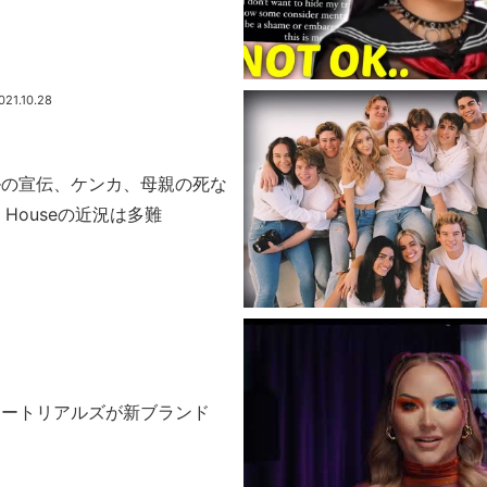
021.10.28
ルの宣伝、ケンカ、母親の死な
pe Houseの近況は多難
ュートリアルズが新ブランド
！