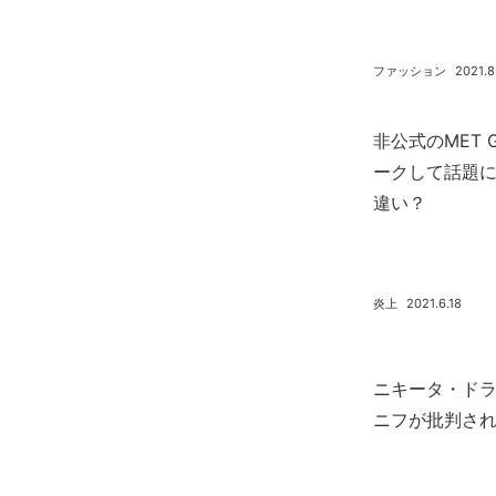
ファッション
2021.8
非公式のMET 
ークして話題に T
違い？
炎上
2021.6.18
ニキータ・ド
ニフが批判さ