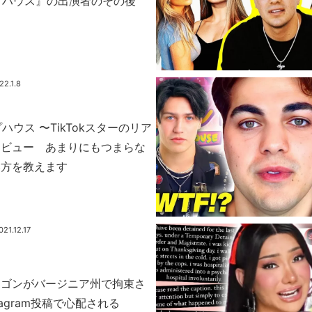
ハイプハウス』の出演者のその後
22.1.8
イプハウス 〜TikTokスターのリア
レビュー あまりにもつまらな
み方を教えます
021.12.17
ラゴンがバージニア州で拘束さ
tagram投稿で心配される