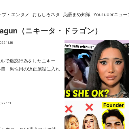
レブ・エンタメ
おもしろネタ
英語まめ知識
YouTuberニュー
a Dragun（ニキータ・ドラゴン）
022.11.16
テルで迷惑行為をしたニキー
逮捕 男性用の矯正施設に入れ
声
022.1.11