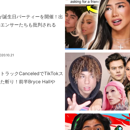
agunが誕生日パーティーを開催！出
ルエンサーたちも批判される
020.10.21
トラックCanceledでTikTokス
斬り！前半Bryce Hallや