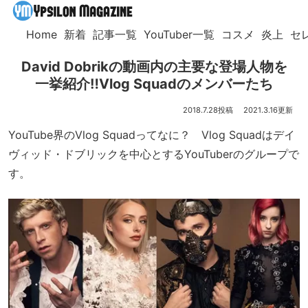
Home
新着
記事一覧
YouTuber一覧
コスメ
炎上
セ
David Dobrikの動画内の主要な登場人物を
一挙紹介‼Vlog Squadのメンバーたち
2018.7.28
2021.3.16
YouTube界のVlog Squadってなに？ Vlog Squadはデイ
ヴィッド・ドブリックを中心とするYouTuberのグループで
す。