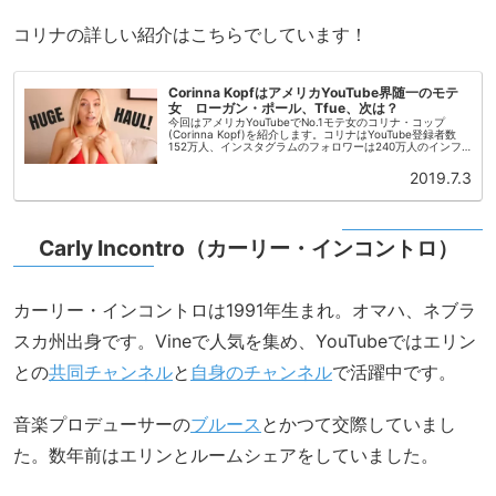
コリナの詳しい紹介はこちらでしています！
Corinna KopfはアメリカYouTube界随一のモテ
女 ローガン・ポール、Tfue、次は？
今回はアメリカYouTubeでNo.1モテ女のコリナ・コップ
(Corinna Kopf)を紹介します。コリナはYouTube登録者数
152万人、インスタグラムのフォロワーは240万人のインフ
ルエンサーです。コリナはYouTubeで頂点を極め...
2019.7.3
Carly Incontro（カーリー・インコントロ）
カーリー・インコントロは1991年生まれ。オマハ、ネブラ
スカ州出身です。Vineで人気を集め、YouTubeではエリン
との
共同チャンネル
と
自身のチャンネル
で活躍中です。
音楽プロデューサーの
ブルース
とかつて交際していまし
た。数年前はエリンとルームシェアをしていました。