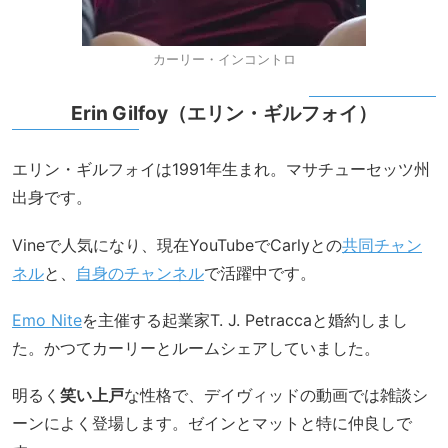
カーリー・インコントロ
Erin Gilfoy（エリン・ギルフォイ）
エリン・ギルフォイは1991年生まれ。マサチューセッツ州
出身です。
Vineで人気になり、現在YouTubeでCarlyとの
共同チャン
ネル
と、
自身のチャンネル
で活躍中です。
Emo Nite
を主催する起業家T. J. Petraccaと婚約しまし
た。かつてカーリーとルームシェアしていました。
明るく
笑い上戸
な性格で、デイヴィッドの動画では雑談シ
ーンによく登場します。ゼインとマットと特に仲良しで