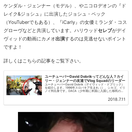
ケンダル・ジェンナー（モデル）、やニコロデオンの『ド
レイク&ジョシュ』に出演したジョシュ・ペック
（YouTuberでもある）、『iCarly』の女優ミランダ・コス
グローヴなどと共演しています。ハリウッド
セレブ
がデイ
ヴィッドの動画にカメオ
出演
するのは見逃せないポイント
ですよ！
詳しくはこちらの記事をご覧下さい。
ユーチューバーDavid Dobrikってどんな人？カイ
リー・ジェンナーの友達でVlog Squadのリーダー
ユーチューバーDavid Dobrik（デイヴィッド・ドブリック）
を紹介します。1996年スロバキア生まれ（）、シカゴ、イリ
ノイ州出身です。DACA（少年期に米国に入国した移民の延
期措置）登録者です。この話についてはこちら。弟が1人と
妹が2...
2018.7.11