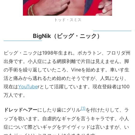
トッド・スミス
BigNik（ビッグ・ニック）
ビッグ・ニックは1998年生まれ。ボカラトン、フロリダ州
出身です。小人症による網膜剥離で片目は見えません。脚
の手術を繰り返していたころ、Vineを始めます。車いす生
活と痛みから逃れるため始めたそうですが、人気になり、
現在は
YouTube
rとして活躍しています。現在登録者は100
万人です。
1
ドレッドヘアー
にしたり歯にグリル
を付けたりして、ラ
ップを歌います。自虐的なギャグを言うキャラです。小人
症について際どいギャグをデイヴィッドは言いますが、い