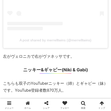
A post shared by merrelltwins (@merrelltwins)
左がヴェロニカで右がヴァネッサです。
ニッキー&ギャビー(Niki & Gabi)
こちらも双子のYouTuberニッキー（姉）とギャビー（妹）
です。YouTube登録者数870万人。
Opposite Twin Luxury Haul
メニュー
ホーム
シェア
フォロー
検索
トップ