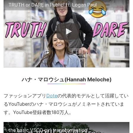
TRUTH or DARE in Public! ft. Logan Paul
ハナ・マロウシュ(Hannah Meloche)
ファッションアプリ
Dote
の代表的モデルとして活躍してい
るYouTuberのハナ・マロウシュがノミネートされていま
す。YouTube登録者数180万人。
the basic VSCO girl transformation