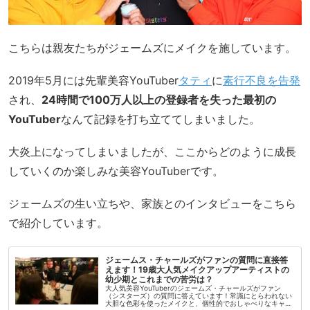
こちらは親友たちがジェームズにメイクを施しています。
2019年5月には先輩美容YouTuber
タティ
に
素行不良を告発
され、
24時間で100万人以上の登録者を失った最初の
YouTuber
なんて記録を打ち立ててしまいました。
大炎上になってしまいましたが、ここからどのように成長
していくのか楽しみな美容YouTuberです。
ジェームズの生い立ちや、家族とのインタビューをこちら
で紹介しています。
ジェームス・チャールズがファンの質問に直接答
えます！19歳大人気メイクアップアーティストの
幼少期とこれまでの苦労は？
大人気美容YouTuberのジェームズ・チャールズがファン
（シスターズ）の質問に答えています！常識にとらわれない
大胆な色彩を使ったメイクと、個性的でおしゃべりなキャラ