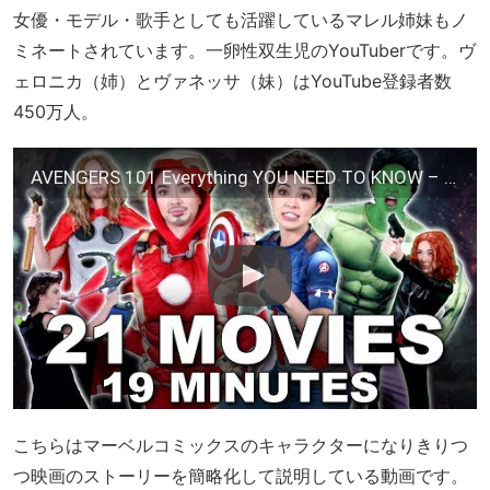
女優・モデル・歌手としても活躍しているマレル姉妹もノ
ミネートされています。一卵性双生児のYouTuberです。ヴ
ェロニカ（姉）とヴァネッサ（妹）はYouTube登録者数
450万人。
AVENGERS 101 Everything YOU NEED TO KNOW – Merrell Twins (MCU) featuring Brie Larson | Karen Gillan
こちらはマーベルコミックスのキャラクターになりきりつ
つ映画のストーリーを簡略化して説明している動画です。