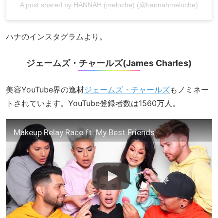
A post shared by HANNAH (meloche) (@hannahmeloche)
ハナのインスタグラムより。
ジェームズ・チャールズ(James Charles)
美容YouTube界の逸材
ジェームズ・チャールズ
もノミネー
トされています。YouTube登録者数は1560万人。
Makeup Relay Race ft. My Best Friends