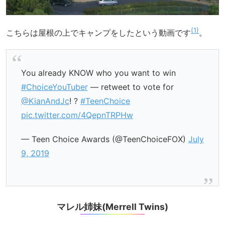
1
こちらは屋根の上でキャンプをしたという動画です
。
You already KNOW who you want to win
#ChoiceYouTuber
— retweet to vote for
@KianAndJc
! ?
#TeenChoice
pic.twitter.com/4QepnTRPHw
— Teen Choice Awards (@TeenChoiceFOX)
July
9, 2019
マレル姉妹(Merrell Twins)