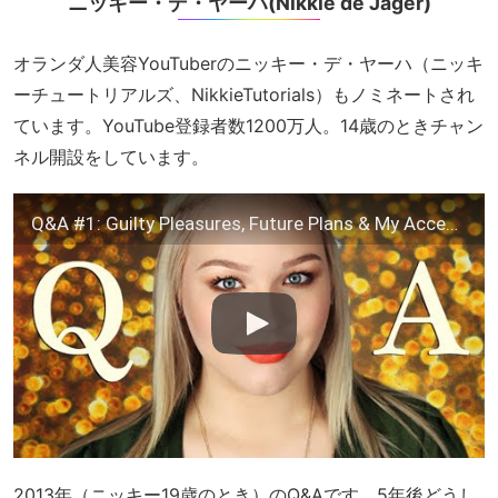
ニッキー・デ・ヤーハ(Nikkie de Jager)
オランダ人美容YouTuberのニッキー・デ・ヤーハ（ニッキ
ーチュートリアルズ、NikkieTutorials）もノミネートされ
ています。YouTube登録者数1200万人。14歳のときチャン
ネル開設をしています。
Q&A #1: Guilty Pleasures, Future Plans & My Accent!
2013年（ニッキー19歳のとき）のQ&Aです。5年後どうし