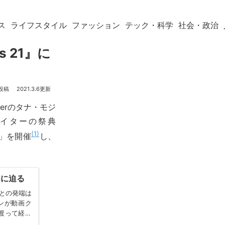
ス
ライフスタイル
ファッション
テック・科学
社会・政治
s 21』に
？
2021.3.6
berのタナ・モジ
リエイターの祭典
1
」を開催
し、
相に迫る
ことの発端は
ファンが動画ク
渡って経験