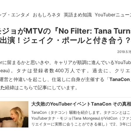
レブ・エンタメ
おもしろネタ
英語まめ知識
YouTuberニュー
ョがMTVの『No Filter: Tana Turn
出演！ジェイク・ポールと付き合う
2019.5.1
berに留まるかと思いきや、キャリアが順調に進んでいるYouTu
Mongeau)。タナは登録者数400万人です。過去に、ク
運営と仲違いを起こし、仕返しに自身が主催する「
TanaCon
った
経緯はこちらで記事にしています。
大失敗のYouTuberイベントTanaCon その真
TanaCon（タナコン）騒動を紹介します。タナコンとは
YouTuberタナ・モジョ(Tana Mongeau)がVidCon（
リエイターに実際に会うことができる催し）で2、3年に
した屈辱を動画にしたこと...