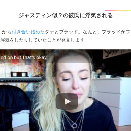
ジャスティン似？の彼氏に浮気される
）から
付き合い始めた
タナとブラッド。なんと、ブラッドがフ
、浮気をしたりしていたことが発覚します。
ted on but that's okay