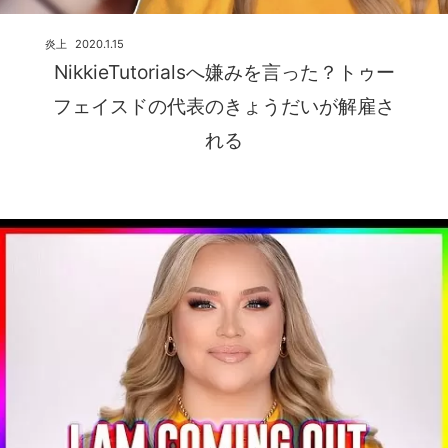
炎上
2020.1.15
NikkieTutorialsへ嫌みを言った？トゥー
フェイスドの代表のきょうだいが解雇さ
れる