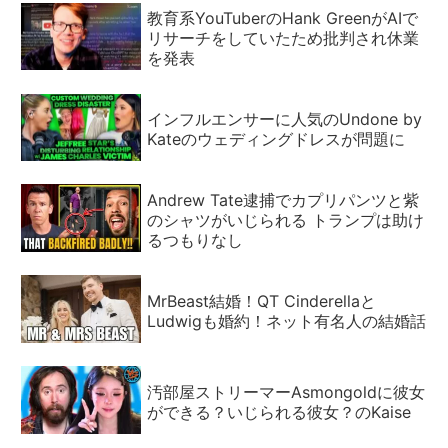
教育系YouTuberのHank GreenがAIで
リサーチをしていたため批判され休業
を発表
インフルエンサーに人気のUndone by
Kateのウェディングドレスが問題に
Andrew Tate逮捕でカプリパンツと紫
のシャツがいじられる トランプは助け
るつもりなし
MrBeast結婚！QT Cinderellaと
Ludwigも婚約！ネット有名人の結婚話
汚部屋ストリーマーAsmongoldに彼女
ができる？いじられる彼女？のKaise