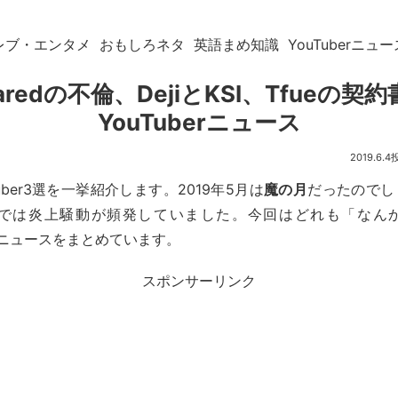
レブ・エンタメ
おもしろネタ
英語まめ知識
YouTuberニュー
Jaredの不倫、DejiとKSI、Tfueの契
YouTuberニュース
2019.6.4
uber3選を一挙紹介します。2019年5月は
魔の月
だったのでし
erの間では炎上騒動が頻発していました。今回はどれも「なん
ニュースをまとめています。
スポンサーリンク