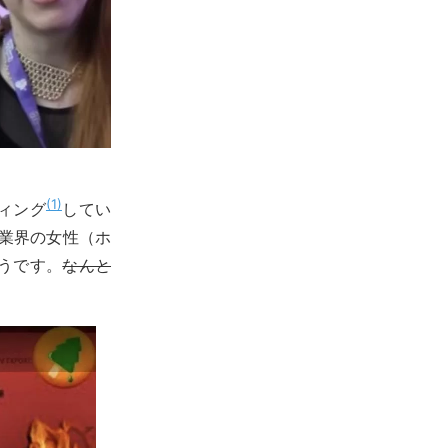
1
ィング
してい
じ業界の女性（ホ
うです。
なんと