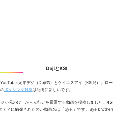
DejiとKSI
ouTuber兄弟デジ（Deji弟）とケイエスアイ（KSI兄）。
との
ボクシング対決
は記憶に新しいです。
デジが兄のけしからん行いを暴露する動画を投稿しました。
45
rのタティに触発されたのか動画名は「bye.」です。Bye broth