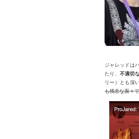
ジャレッドは
たり、
不適切
リー）とも深
も残念な面々