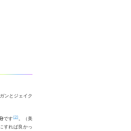
ローガンとジェイク
2
分
です
。（美
erにすれば良かっ