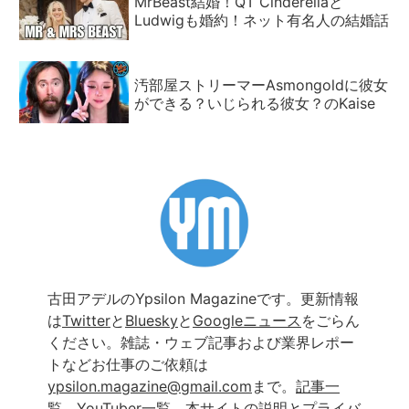
MrBeast結婚！QT Cinderellaと
Ludwigも婚約！ネット有名人の結婚話
汚部屋ストリーマーAsmongoldに彼女
ができる？いじられる彼女？のKaise
古田アデルのYpsilon Magazineです。更新情報
は
Twitter
と
Bluesky
と
Googleニュース
をごらん
ください。雑誌・ウェブ記事および業界レポー
トなどお仕事のご依頼は
ypsilon.magazine@gmail.com
まで。
記事一
覧
、
YouTuber一覧
、
本サイトの説明とプライバ