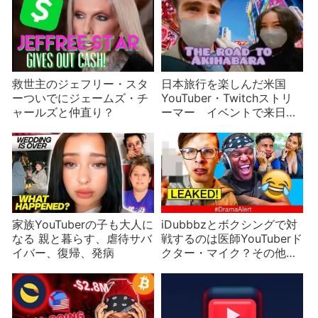
救世主のジェフリー・スタ
日本旅行を楽しんだ米国
ーついでにジェームズ・チ
YouTuber・Twitchストリ
ャールズと仲直り？
ーマー イベントで来日？
ファンに見つかってしまう
ことも
家族YouTuberの子も大人に
iDubbbzとボクシングで対
なる 親と暮らす、虐待サバ
戦するのは医師YouTuberド
イバー、復帰、発病
クター・マイク？その他の
対戦者も発表