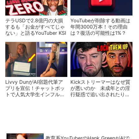
テラUSDで2.8億円の大損
YouTubeが削除する動画は
するも「お金がすべてじゃ
年間3000万本！その理由
ない」と語るYouTuber KSI
は？復活の可能性は1%？
Livvy DunがAI宿題代筆ア
Kickストリーマーはなぜ質
プリを宣伝！チャットボッ
が悪いのか 未成年との淫
トで人気大学生インフルエ
行疑惑で追い出されたり捕
ンサーが炎上
まえようとしたり
教育系YouTuberのHank GreenがAIで