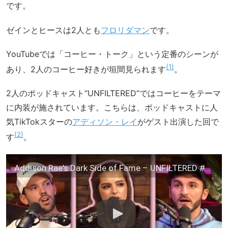
です。
ゼインとヒースは2人とも
フロリダマン
です。
YouTubeでは「コーヒー・トーク」という定番のシーンが
1
あり、2人のコーヒー好きが垣間見られます
。
2人のポッドキャスト“UNFILTERED”ではコーヒーをテーマ
に内装が施されています。こちらは、ポッドキャストに人
気TikTokスターの
アディソン・レイ
がゲスト出演した回で
2
す
。
Addison Rae's Dark Side of Fame – UNFILTERED #56