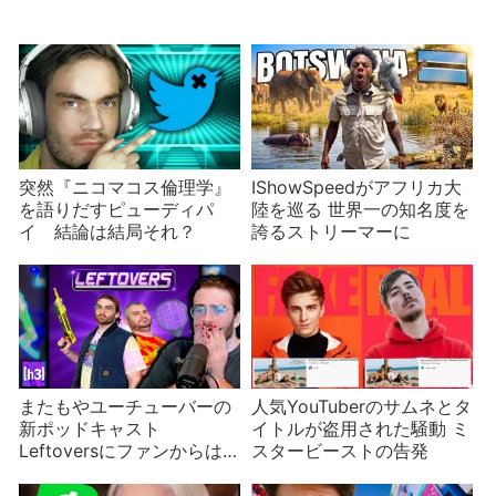
突然『ニコマコス倫理学』
IShowSpeedがアフリカ大
を語りだすピューディパ
陸を巡る 世界一の知名度を
イ 結論は結局それ？
誇るストリーマーに
またもやユーチューバーの
人気YouTuberのサムネとタ
新ポッドキャスト
イトルが盗用された騒動 ミ
Leftoversにファンからは
スタービーストの告発
賛否両論