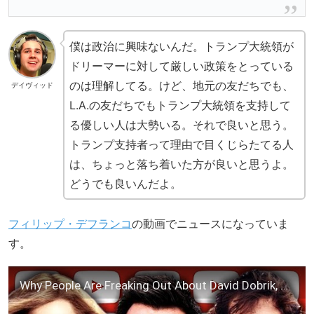
僕は政治に興味ないんだ。トランプ大統領が
ドリーマーに対して厳しい政策をとっている
のは理解してる。けど、地元の友だちでも、
デイヴィッド
L.A.の友だちでもトランプ大統領を支持して
る優しい人は大勢いる。それで良いと思う。
トランプ支持者って理由で目くじらたてる人
は、ちょっと落ち着いた方が良いと思うよ。
どうでも良いんだよ。
フィリップ・デフランコ
の動画でニュースになっていま
す。
Why People Are Freaking Out About David Dobrik, Heartbreaking Wrongful Imprisonment, Trolls, & More