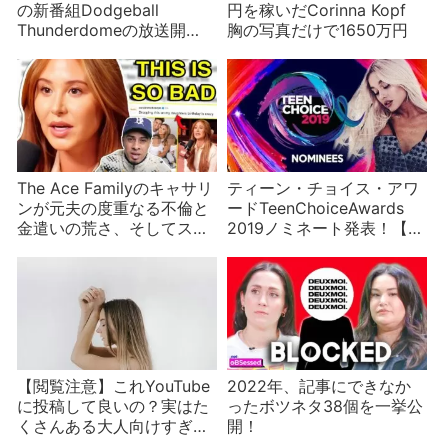
の新番組Dodgeball
円を稼いだCorinna Kopf
Thunderdomeの放送開
胸の写真だけで1650万円
始！ついでに懐かしの大人
気番組MXCも紹介
The Ace Familyのキャサリ
ティーン・チョイス・アワ
ンが元夫の度重なる不倫と
ードTeenChoiceAwards
金遣いの荒さ、そしてスピ
2019ノミネート発表！【後
リチュアル体験を語る
編】美容・総合など
【閲覧注意】これYouTube
2022年、記事にできなか
に投稿して良いの？実はた
ったボツネタ38個を一挙公
くさんある大人向けすぎる
開！
コンテンツ