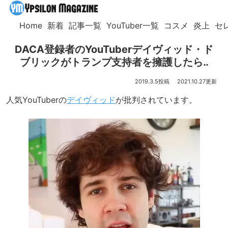
Home
新着
記事一覧
YouTuber一覧
コスメ
炎上
セ
DACA登録者のYouTuberデイヴィッド・ド
ブリックがトランプ支持者を擁護したら‥
2019.3.5
2021.10.27
人気YouTuberの
デイヴィッド
が批判されています。