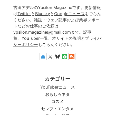
古田アデルのYpsilon Magazineです。更新情報
は
Twitter
と
Bluesky
と
Googleニュース
をごらん
ください。雑誌・ウェブ記事および業界レポー
トなどお仕事のご依頼は
ypsilon.magazine@gmail.com
まで。
記事一
覧
、
YouTuber一覧
、
本サイトの説明とプライバ
シーポリシー
もごらんください。
カテゴリー
YouTuberニュース
おもしろネタ
コスメ
セレブ・エンタメ