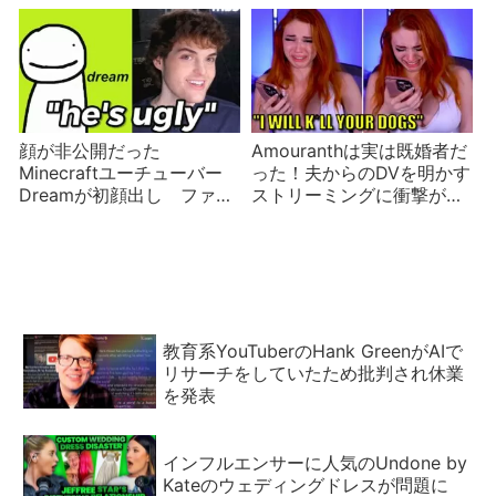
顔が非公開だった
Amouranthは実は既婚者だ
Minecraftユーチューバー
った！夫からのDVを明かす
Dreamが初顔出し ファン
ストリーミングに衝撃が走
の反応やいかに
る
教育系YouTuberのHank GreenがAIで
リサーチをしていたため批判され休業
を発表
インフルエンサーに人気のUndone by
Kateのウェディングドレスが問題に