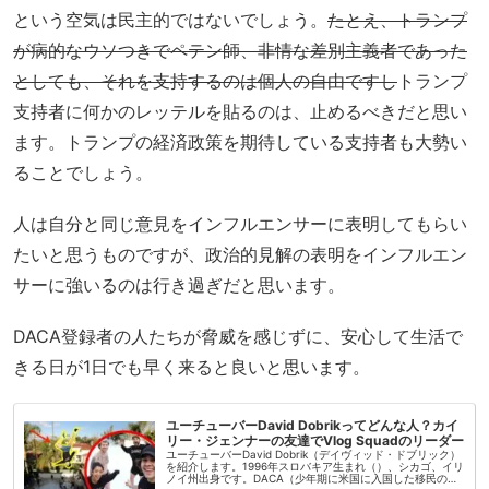
という空気は民主的ではないでしょう。
たとえ、トランプ
が病的なウソつきでペテン師、非情な差別主義者であった
としても、それを支持するのは個人の自由ですし
トランプ
支持者に何かのレッテルを貼るのは、止めるべきだと思い
ます。トランプの経済政策を期待している支持者も大勢い
ることでしょう。
人は自分と同じ意見をインフルエンサーに表明してもらい
たいと思うものですが、政治的見解の表明をインフルエン
サーに強いるのは行き過ぎだと思います。
DACA登録者の人たちが脅威を感じずに、安心して生活で
きる日が1日でも早く来ると良いと思います。
ユーチューバーDavid Dobrikってどんな人？カイ
リー・ジェンナーの友達でVlog Squadのリーダー
ユーチューバーDavid Dobrik（デイヴィッド・ドブリック）
を紹介します。1996年スロバキア生まれ（）、シカゴ、イリ
ノイ州出身です。DACA（少年期に米国に入国した移民の延