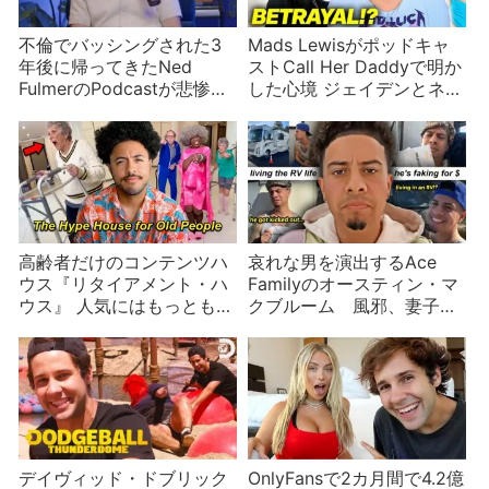
不倫でバッシングされた3
Mads Lewisがポッドキャ
年後に帰ってきたNed
ストCall Her Daddyで明か
FulmerのPodcastが悲惨と
した心境 ジェイデンとネッ
話題に
サの熱愛
高齢者だけのコンテンツハ
哀れな男を演出するAce
ウス『リタイアメント・ハ
Familyのオースティン・マ
ウス』 人気にはもっともな
クブルーム 風邪、妻子の
理由があった
家の前に陣取る、居候、薬
局でバカにされる
デイヴィッド・ドブリック
OnlyFansで2カ月間で4.2億