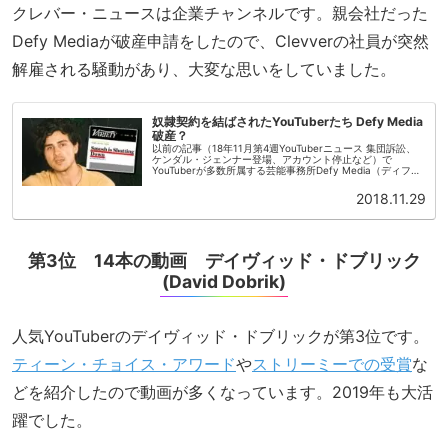
クレバー・ニュースは企業チャンネルです。親会社だった
Defy Mediaが破産申請をしたので、Clevverの社員が突然
解雇される騒動があり、大変な思いをしていました。
奴隷契約を結ばされたYouTuberたち Defy Media
破産？
以前の記事（18年11月第4週YouTuberニュース 集団訴訟、
ケンダル・ジェンナー登場、アカウント停止など）で
YouTuberが多数所属する芸能事務所Defy Media（ディファ
イメディア、以下Defy）が突然業務を停止したことをお伝...
2018.11.29
第3位 14本の動画 デイヴィッド・ドブリック
(David Dobrik)
人気YouTuberのデイヴィッド・ドブリックが第3位です。
ティーン・チョイス・アワード
や
ストリーミーでの受賞
な
どを紹介したので動画が多くなっています。2019年も大活
躍でした。