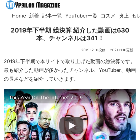
Home
新着
記事一覧
YouTuber一覧
コスメ
炎上
セ
2019年下半期 総決算 紹介した動画は630
本、チャンネルは341！
2019.12.31
2021.11.10
2019年下半期で本サイトで取り上げた動画の総決算です。
最も紹介した動画が多かったチャンネル、YouTuber、動画
の長さなどを紹介していきます。
This Year On The Internet 2019