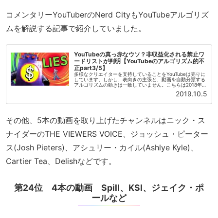
コメンタリーYouTuberのNerd CityもYouTubeアルゴリズ
ムを解説する記事で紹介していました。
YouTubeの真っ赤なウソ？非収益化される禁止ワ
ードリストが判明【YouTubeのアルゴリズム的不
正part3/5】
多様なクリエイターを支持していることをYouTubeは売りに
しています。しかし、表向きの主張と、動画を自動分類する
アルゴリズムの動きは一致していません。こちらは2018年の
プライド月間をテーマにYouTubeの公式チャンネルから公開
2019.10.5
された動...
その他、5本の動画を取り上げたチャンネルはニック・ス
ナイダーのTHE VIEWERS VOICE、ジョッシュ・ピーター
ス(Josh Pieters)、アシュリー・カイル(Ashlye Kyle)、
Cartier Tea、Delishなどです。
第24位 4本の動画 Spill、KSI、ジェイク・ポ
ールなど