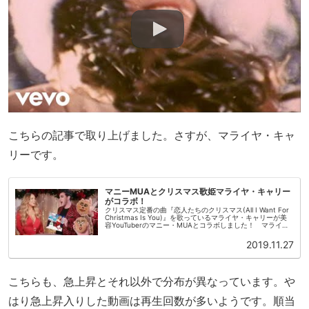
こちらの記事で取り上げました。さすが、マライヤ・キャ
リーです。
マニーMUAとクリスマス歌姫マライヤ・キャリー
がコラボ！
クリスマス定番の曲『恋人たちのクリスマス(All I Want For
Christmas Is You)』を歌っているマライヤ・キャリーが美
容YouTuberのマニー・MUAとコラボしました！ マライヤ
とマニーの意外な共通点が明らかになっ...
2019.11.27
こちらも、急上昇とそれ以外で分布が異なっています。や
はり急上昇入りした動画は再生回数が多いようです。順当