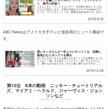
ファンを騙したモデルのアリッサ・ヴァイオレッ
ト 新手の詐欺？
うさんくさい「インフルエンサー」が詐欺行為をしているよ
うなので紹介します。今回の主役はモデルでYouTuberのア
リッサ・ヴァイオレットです。動画はSpill Seshです。以下
はこちらの動画の内容に即しています。アリッサは2019年8
月の...
2019.9.10
ABC Newsはアメリカ大手テレビ放送局のニュース番組で
す。
黒いサンタさんが一年ぶりにやってくる 泥棒に
激臭おならボックスを贈る
良い子にはサンタさんが贈りものをしてくれる季節になりま
したね！ 悪い子も安心してください。悪い子にもちゃん
と、贈りものがあります。かなり臭い贈りものですが……。
教育系・エンジニアYouTuberのマーク・ロウバー(Mark
Rober)が昨...
2019.12.24
第13位 6本の動画 ニッキー・チュートリアル
ズ、マイアミ・ヘラルド、ジャーヴィス・ジョン
ソンなど
美容YouTuberニッキー(NikkieTutorials)の婚約などを紹介