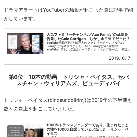
ドラマアラートはYouTuberの騒動が起こった際に記事で紹
介しています。
人気ファミリーチャンネル“Ace Family”の乱暴を
告発したCole Carrigan しかし金目当てだった？
YouTube登録者数1780万人のファミリーチャンネル“Ace
Family”が告発されました。Ace Familyは4人家族の
YouTuberです。父親はオースティン・マクブルーム、母親
はキャサリンです。ファミリーチャンネルですが、2人...
2019.10.17
第6位 10本の動画 トリシャ・ペイタス、セバ
スチャン・ウィリアムズ、ピューディパイ
トリシャ・ペイタス(blndsundoll4mj)は2019年の下半期も
数々の炎上を起こしていました。
1000%トランスジェンダーであり、生まれたまま
の性を1000%自認していると話したトリシャ・ペ
イタス