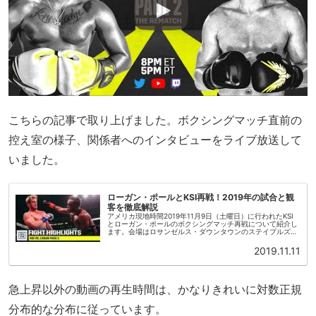
こちらの記事で取り上げました。ボクシングマッチ直前の
控え室の様子、関係者へのインタビューをライブ放送して
いました。
ローガン・ポールとKSI再戦！2019年の試合と観
客を徹底解説
アメリカ現地時間2019年11月9日（土曜日）に行われたKSI
とローガン・ポールのボクシングマッチ再戦について紹介し
ます。会場はロサンゼルス・ダウンタウンのステイプルズ・
センター、アンダーカードの試合は太平洋標準時、午後4時
から開始されまし...
2019.11.11
急上昇以外の動画の再生時間は、かなりきれいに対数正規
分布的な分布に従っています。