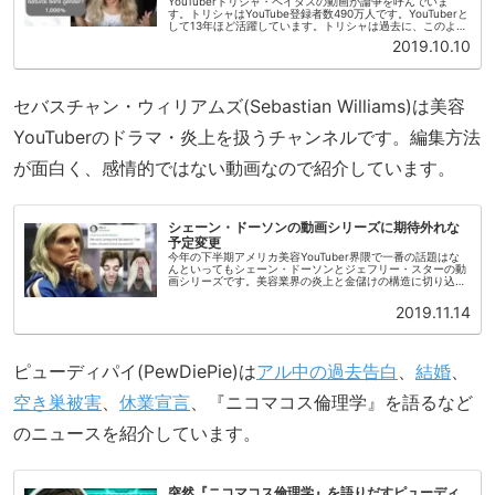
YouTuberトリシャ・ペイタスの動画が論争を呼んでいま
す。トリシャはYouTube登録者数490万人です。YouTuberと
して13年ほど活躍しています。トリシャは過去に、このよう
な題名の動画を投稿しています。 私はチキンナゲット(im...
2019.10.10
セバスチャン・ウィリアムズ(Sebastian Williams)は美容
YouTuberのドラマ・炎上を扱うチャンネルです。編集方法
が面白く、感情的ではない動画なので紹介しています。
シェーン・ドーソンの動画シリーズに期待外れな
予定変更
今年の下半期アメリカ美容YouTuber界隈で一番の話題はな
んといってもシェーン・ドーソンとジェフリー・スターの動
画シリーズです。美容業界の炎上と金儲けの構造に切り込む
のでは？とファンたちは公開前からざわついていました。こ
の動画シリーズにつ...
2019.11.14
ピューディパイ(PewDiePie)は
アル中の過去告白
、
結婚
、
空き巣被害
、
休業宣言
、『ニコマコス倫理学』を語るなど
のニュースを紹介しています。
突然『ニコマコス倫理学』を語りだすピューディ