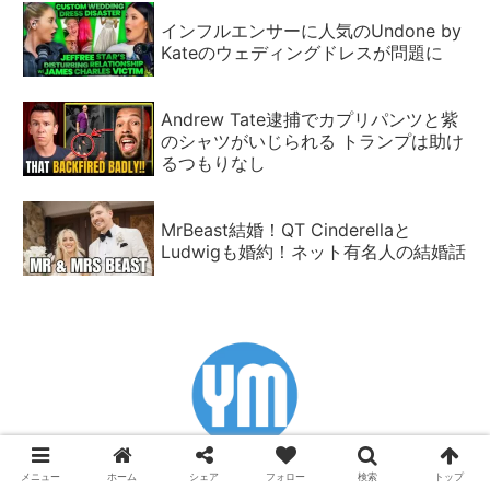
インフルエンサーに人気のUndone by
Kateのウェディングドレスが問題に
Andrew Tate逮捕でカプリパンツと紫
のシャツがいじられる トランプは助け
るつもりなし
MrBeast結婚！QT Cinderellaと
Ludwigも婚約！ネット有名人の結婚話
メニュー
ホーム
シェア
フォロー
検索
トップ
古田アデルのYpsilon Magazineです。更新情報