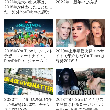
2021年最大の出来事は、
2022年 新年のご挨拶
2018年が終わったことだっ
た 海外YouTuberの趨勢か
ら2022年を占う
2018年YouTubeリワインド
2019年上半期総決算！本サ
予想 フォートナイト、
イトで紹介したYouTuberは
PewDiePie、ジェームズ・
総勢297名！
チャールズ
2020年上半期 総決算 紹介
2018年8月25日にイギリス
した動画は520本、チャン
で開催されるローガン・ポ
ネル数は335！
ール vs. KSI の予告動画が