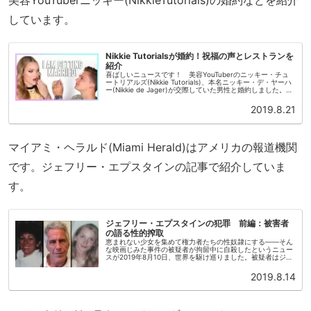
しています。
Nikkie Tutorialsが婚約！祝福の声とレストランを
紹介
喜ばしいニュースです！ 美容YouTuberのニッキー・チュ
ートリアルズ(Nikkie Tutorials)、本名ニッキー・デ・ヤーハ
ー(Nikkie de Jager)が交際していた男性と婚約しました。お
めでとうございます！ 海に面した素...
2019.8.21
マイアミ・ヘラルド(Miami Herald)はアメリカの報道機関
です。ジェフリー・エプスタインの記事で紹介していま
す。
ジェフリー・エプスタインの犯罪 前編：被害者
の語る性的搾取
恵まれない少女を集めて権力者たちの性奴隷にする——そん
な映画じみた事件の被疑者が拘留中に自殺したというニュー
スが2019年8月10日、世界を駆け巡りました。被疑者はジェ
フリー・エプスタイン。過去にも同じ容疑で逮捕されていま
すが、不可解な理由...
2019.8.14