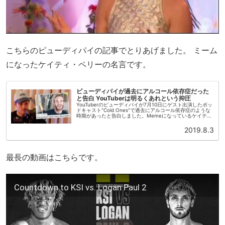
こちらのピューディパイの記事でとりあげました。 ミーム
になったケイティ・ペリーの名言です。
ピューディパイが過去にアルコール依存症だった
と告白 YouTuberは明るくあれという抑圧
YouTuberのピューディパイが7月10日にゲスト出演したポッ
ドキャスト“Cold Ones”で過去にアルコール依存症のような
時期があったと告白しました。Memeになっているケイテ
ィ・ペリーのような心境だった過去を告白しています。ポッ
ドキ...
2019.8.3
最長の動画はこちらです。
Countdown to KSI vs. Logan Paul 2