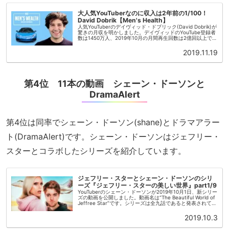
大人気YouTuberなのに収入は2年前の1/100！
David Dobrik【Men's Health】
人気YouTuberのデイヴィッド・ドブリック(David Dobrik)が
驚きの月収を明かしました。デイヴィッドのYouTube登録者
数は1450万人、2019年10月の月間再生回数は2億回以上で
す。デイヴィッドの広告収益2019年11月...
2019.11.19
第4位 11本の動画 シェーン・ドーソンと
DramaAlert
第4位は同率でシェーン・ドーソン(shane)とドラマアラー
ト(DramaAlert)です。シェーン・ドーソンはジェフリー・
スターとコラボしたシリーズを紹介しています。
ジェフリー・スターとシェーン・ドーソンのシリ
ーズ『ジェフリー・スターの美しい世界』part1/9
YouTuberのシェーン・ドーソンが2019年10月1日、新シリー
ズの動画を公開しました。動画名は“The Beautiful World of
Jeffree Star”です。シリーズは全九話であると発表されてい
ます。執筆時、すでに再生...
2019.10.3