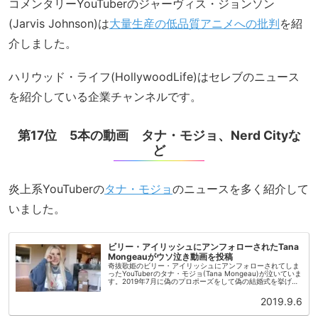
コメンタリーYouTuberのジャーヴィス・ジョンソン
(Jarvis Johnson)は
大量生産の低品質アニメへの批判
を紹
介しました。
ハリウッド・ライフ(HollywoodLife)はセレブのニュース
を紹介している企業チャンネルです。
第17位 5本の動画 タナ・モジョ、Nerd Cityな
ど
炎上系YouTuberの
タナ・モジョ
のニュースを多く紹介して
いました。
ビリー・アイリッシュにアンフォローされたTana
Mongeauがウソ泣き動画を投稿
奇抜歌姫のビリー・アイリッシュにアンフォローされてしま
ったYouTuberのタナ・モジョ(Tana Mongeau)が泣いていま
す。2019年7月に偽のプロポーズをして偽の結婚式を挙げた
炎上系YouTuberのタナとジェイク・ポール。Ins...
2019.9.6