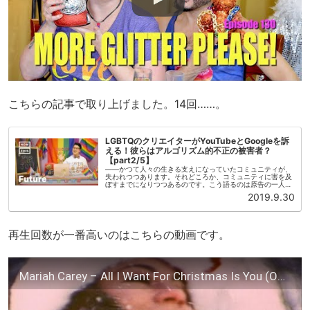
こちらの記事で取り上げました。14回……。
LGBTQのクリエイターがYouTubeとGoogleを訴
える！彼らはアルゴリズム的不正の被害者？
【part2/5】
——かつて人々の生きる支えになっていたコミュニティが、
失われつつあります。それどころか、コミュニティに害を及
ぼすまでになりつつあるのです。こう語るのは原告の一人チ
ェイス・ロス(Chase Ross)です。彼はトランスジェンダー
2019.9.30
(FtM)のク...
再生回数が一番高いのはこちらの動画です。
Mariah Carey – All I Want For Christmas Is You (Official Video)