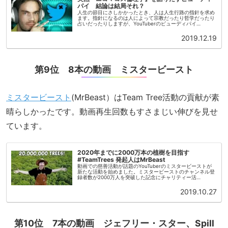
パイ 結論は結局それ？
人生の節目にさしかかったとき、人は人生行路の指針を求め
ます。指針になるのは人によって宗教だったり哲学だったり
占いだったりしますが、YouTuberのピューディパイ
(PewDiePie)の場合は哲学だったようです。2020年に
YouTubeの...
2019.12.19
第9位 8本の動画 ミスタービースト
ミスタービースト
(MrBeast）はTeam Tree活動の貢献が素
晴らしかったです。動画再生回数もすさまじい伸びを見せ
ています。
2020年までに2000万本の植樹を目指す
#TeamTrees 発起人はMrBeast
動画での慈善活動が話題のYouTuberのミスタービーストが
新たな活動を始めました。ミスタービーストのチャンネル登
録者数が2000万人を突破した記念にチャリティー活
動“#TeamTrees”を発足させました。Team Treesの活
動“#T...
2019.10.27
第10位 7本の動画 ジェフリー・スター、Spill