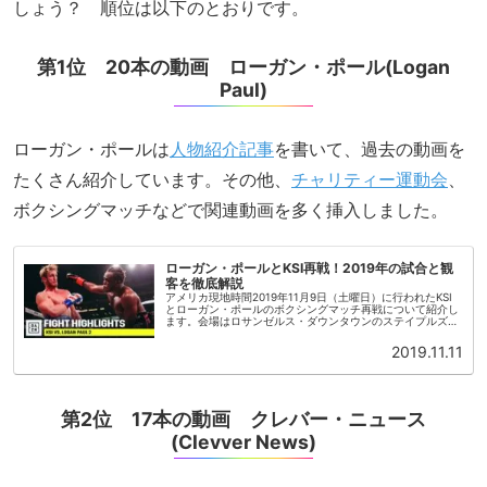
しょう？ 順位は以下のとおりです。
第1位 20本の動画 ローガン・ポール(Logan
Paul)
ローガン・ポールは
人物紹介記事
を書いて、過去の動画を
たくさん紹介しています。その他、
チャリティー運動会
、
ボクシングマッチなどで関連動画を多く挿入しました。
ローガン・ポールとKSI再戦！2019年の試合と観
客を徹底解説
アメリカ現地時間2019年11月9日（土曜日）に行われたKSI
とローガン・ポールのボクシングマッチ再戦について紹介し
ます。会場はロサンゼルス・ダウンタウンのステイプルズ・
センター、アンダーカードの試合は太平洋標準時、午後4時
から開始されまし...
2019.11.11
第2位 17本の動画 クレバー・ニュース
(Clevver News)