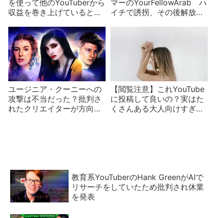
を使って他のYouTuberから
マーのYourFellowArab ハ
収益を巻き上げていると告
イチで誘拐、その後解放さ
発される
れる
ユージニア・クーニーへの
【閲覧注意】これYouTube
攻撃は不当だった？批判さ
に投稿して良いの？実はた
れたクリエイターが方向転
くさんある大人向けすぎる
換を表明
コンテンツ
教育系YouTuberのHank GreenがAIで
リサーチをしていたため批判され休業
を発表