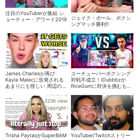
注目のYouTuberが集結 シ
ジェイク・ポール、ボクシ
ョーティー・アワード2019
ングマッチ勝利‼
James Charlesが再び
ユーチューバーボクシング
Kayla Malecに告発される
対戦不成立！iDubbbzが
あまりにも怪しい 周辺の
RiceGumに対決を挑むも逃
人々もざわざわ
げられ新たな相手を募集
Trisha PaytasがSuperBAM
YouTuber/Twitchストリー