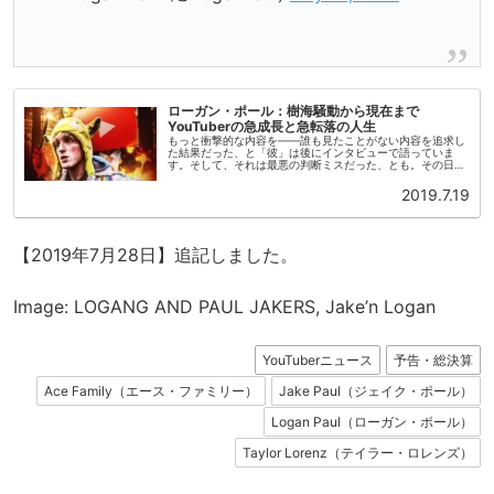
ローガン・ポール：樹海騒動から現在まで
YouTuberの急成長と急転落の人生
もっと衝撃的な内容を——誰も見たことがない内容を追求し
た結果だった、と「彼」は後にインタビューで語っていま
す。そして、それは最悪の判断ミスだった、とも。その日、
人気絶頂のYouTuberだった彼は日本に滞在していました。
いつものように動画を...
2019.7.19
【2019年7月28日】追記しました。
Image: LOGANG AND PAUL JAKERS, Jake’n Logan
YouTuberニュース
予告・総決算
Ace Family（エース・ファミリー）
Jake Paul（ジェイク・ポール）
Logan Paul（ローガン・ポール）
Taylor Lorenz（テイラー・ロレンズ）