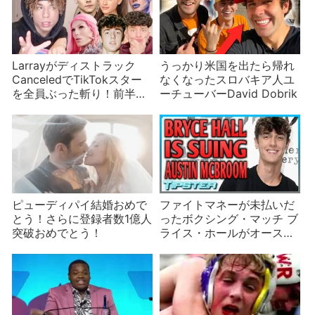
Larrayがディストラック
うっかり米国を出たら帰れ
CanceledでTikTokスター
なくなったスロバキア人ユ
を全員ぶった斬り！前半
ーチューバーDavid Dobrik
Bryce HallやJeffree Star
ピューディパイ結婚おめで
ファイトマネーが未払いだ
とう！さらに登録者数1億人
ったボクシング・マッチ ブ
突破おめでとう！
ライス・ホールがオーステ
ィン・マクブルームを訴え
る可能性も浮上