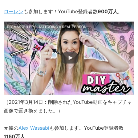
ローレン
も参加します！YouTube登録者数
900万人
。
（2021年3月14日：削除されたYouTube動画をキャプチャ
画像で置き換えました。）
元彼の
Alex Wassabi
も参加します。YouTube登録者数
1150万人
。