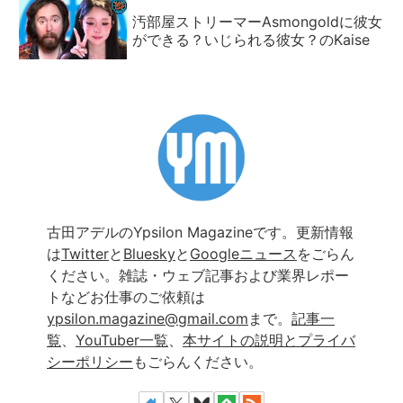
汚部屋ストリーマーAsmongoldに彼女
ができる？いじられる彼女？のKaise
古田アデルのYpsilon Magazineです。更新情報
は
Twitter
と
Bluesky
と
Googleニュース
をごらん
ください。雑誌・ウェブ記事および業界レポー
トなどお仕事のご依頼は
ypsilon.magazine@gmail.com
まで。
記事一
覧
、
YouTuber一覧
、
本サイトの説明とプライバ
シーポリシー
もごらんください。