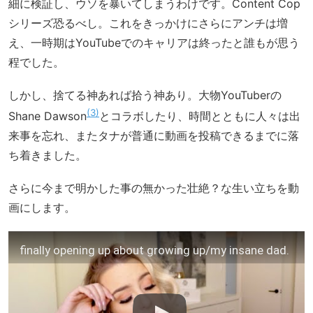
細に検証し、ウソを暴いてしまうわけです。Content Cop
シリーズ恐るべし。これをきっかけにさらにアンチは増
え、一時期はYouTubeでのキャリアは終ったと誰もが思う
程でした。
しかし、捨てる神あれば拾う神あり。大物YouTuberの
3
Shane Dawson
とコラボしたり、時間とともに人々は出
来事を忘れ、またタナが普通に動画を投稿できるまでに落
ち着きました。
さらに今まで明かした事の無かった壮絶？な生い立ちを動
画にします。
finally opening up about growing up/my insane dad.