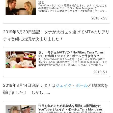
迫る
TanaCon（タナコン）騒動を紹介します。タナコンとはこと
の発端はYouTuberタナ・モジョ(Tana Mongeau)が
VidCon（ファンが動画クリエイターに実際に会うことがで
きる催し）で2、3年に渡って経験した屈辱を動画にしたこ
と...
2018.7.23
2019年6月30日追記：タナが大出世を遂げてMTVのリアリ
ティ番組に出演が決まりました！
タナ・モジョがMTVの『No Filter: Tana Turns
21』に出演！ジェイク・ポールと付き合う？
炎上系YouTuberに留まるかと思いきや、キャリアが順調に
進んでいるYouTuberのタナ・モジョ(Tana Mongeau)。タナ
は登録者数400万人です。過去に、クリエイターの祭典
「VidCon」の運営と仲違いを起こし、仕返しに自身が...
2019.5.1
2019年8月14日追記：タナは
ジェイク・ポール
と結婚式を
挙げました！ しかし……
注目を集めるため結婚式を配信し3億円儲けた
YouTuberジェイク・ポールとTana Mongeau
キャリアが終わりつつあるYouTuberは注目を集めるために