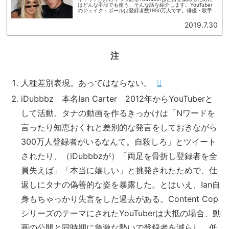
はどんな手段でも使う、そんな話を紹介します。YouTuber
のジェイク・ポールは登録者数1950万人です。俳優・歌手・
起業家として活躍しています。私生活の素行の悪さ、訴訟沙
汰が報道...
2019.7.30
注
人種差別表現。あってはならない。
iDubbbz 本名Ian Carter 2012年からYouTuberと
して活動。タナの動画を作るきっかけは「Nワードを
言ったり知恵おくれと差別的な発言をしておきながら
300万人登録者がいるなんて。自殺しろ」とツイート
されたり、（iDubbbzが）「両足を骨折し登録者を全
員失えば」「本当に嬉しい」と挑発されたためで、仕
返しにタナの偽善的な姿を暴露した。とはいえ、Ian自
身もちゃっかり失言をした過去がある。Content Cop
シリーズのテーマにされたYouTuberは大抵の場合、動
画の公開と同時期に急激な勢いで登録者を減らし、低