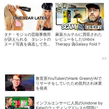
と告発【前編】
タナ・モジョの芸能事務所
麻薬カルテルに買収された
が訴えられる タレントの
レビューをしたUnbox
ヌード写真を偽造して売っ
Therapy 偽Galaxy Fold？
ていた？
教育系YouTuberのHank GreenがAIで
リサーチをしていたため批判され休業
を発表
インフルエンサーに人気のUndone by
Kateのウェディングドレスが問題に