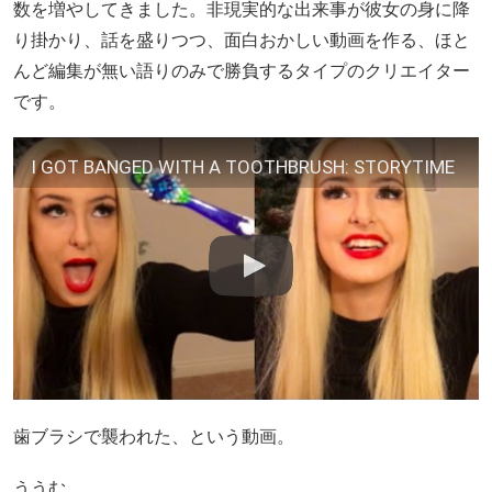
数を増やしてきました。非現実的な出来事が彼女の身に降
り掛かり、話を盛りつつ、面白おかしい動画を作る、ほと
んど編集が無い語りのみで勝負するタイプのクリエイター
です。
I GOT BANGED WITH A TOOTHBRUSH: STORYTIME
歯ブラシで襲われた、という動画。
ううむ。