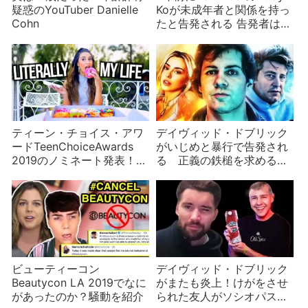
疑惑のYouTuber Danielle
Koが未成年者と関係を持っ
Cohn
たと告発される 告発者は炎
上系YouTuber
ティーン・チョイス・アワ
デイヴィッド・ドブリック
ードTeenChoiceAwards
がいじめと暴行で告発され
2019のノミネート発表！
る 正義の鉄槌を求める
【前編】
人々の背後にうごめく
YouTuberとメディア
ビューティーコン
デイヴィッド・ドブリック
Beautycon LA 2019でなに
がまたも炎上！けがをさせ
があったのか？騒動を紹介
られた友人がソシオパスだ