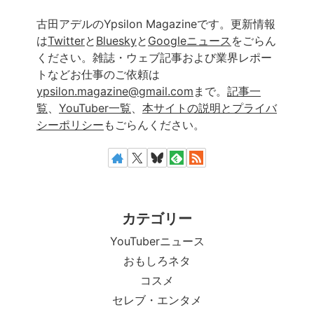
古田アデルのYpsilon Magazineです。更新情報
は
Twitter
と
Bluesky
と
Googleニュース
をごらん
ください。雑誌・ウェブ記事および業界レポー
トなどお仕事のご依頼は
ypsilon.magazine@gmail.com
まで。
記事一
覧
、
YouTuber一覧
、
本サイトの説明とプライバ
シーポリシー
もごらんください。
カテゴリー
YouTuberニュース
おもしろネタ
コスメ
セレブ・エンタメ