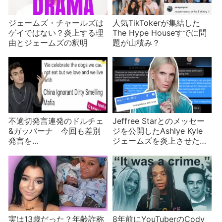
ジェームズ・チャールズは
人気TikTokerが集結した
ゲイではない？炎上する理
The Hype Houseすでに問
由とジェームズの釈明
題が山積み？
不適切発言連発のドルチェ
Jeffree Starとのメッセー
&ガッバーナ 今回も差別
ジを公開したAshlye Kyle
発言を…
ジェームズを炎上させたの
はジェフリーか
実は13歳だった？年齢詐称
8年前にYouTuberのCody