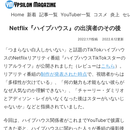
Home
新着
記事一覧
YouTuber一覧
コスメ
炎上
セ
Netflix『ハイプハウス』の出演者のその後
2022.1.11
2022.6.12
「つまらない白人しかいない」と話題のTikTokハイプハウ
スのNetflixリアリティ番組『ハイプハウスTikTokスターの
リアルライフ』が公開されました（レビューは
こちら
）。
リアリティ番組の
制作が発表された時点
で、視聴者からは
「多様性が欠けている」、「何の魅力も才能もない彼らが
なぜ人気なのか理解できない」、「チャーリー・ダミリオ
とアディソン・レイがいなくなった後はスターがいないじ
ゃないか」などと指摘されていました。
今回は、ハイプハウス関係者がこれまでYouTubeで披露し
てきた姿と、ハイプハウスに関わった人々が番組の撮影後