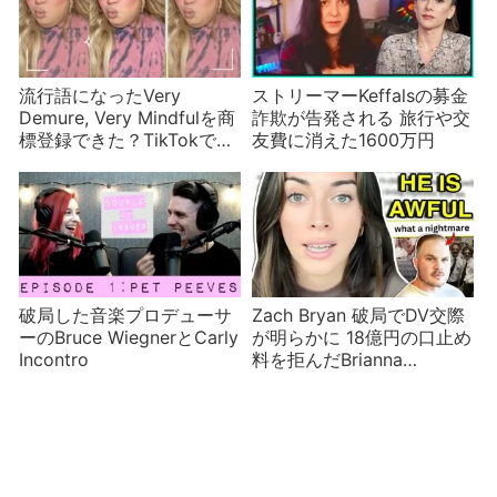
流行語になったVery
ストリーマーKeffalsの募金
Demure, Very Mindfulを商
詐欺が告発される 旅行や交
標登録できた？TikTokで人
友費に消えた1600万円
気急上昇のJools Lebron
破局した音楽プロデューサ
Zach Bryan 破局でDV交際
ーのBruce WiegnerとCarly
が明らかに 18億円の口止め
Incontro
料を拒んだBrianna
Chickenfry