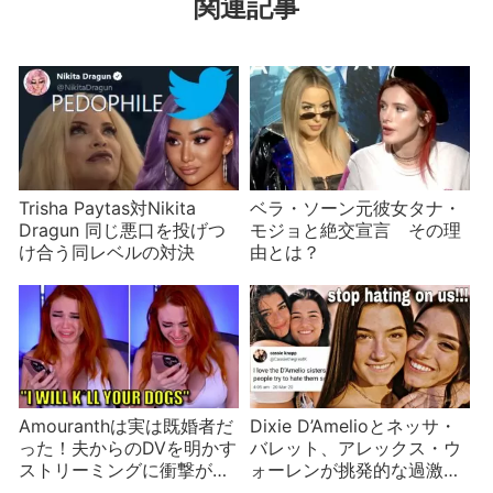
関連記事
Trisha Paytas対Nikita
ベラ・ソーン元彼女タナ・
Dragun 同じ悪口を投げつ
モジョと絶交宣言 その理
け合う同レベルの対決
由とは？
Amouranthは実は既婚者だ
Dixie D’Amelioとネッサ・
った！夫からのDVを明かす
バレット、アレックス・ウ
ストリーミングに衝撃が走
ォーレンが挑発的な過激フ
る
ァッションを披露 夏に向