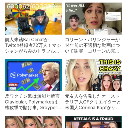
けて開放的に？
前人未踏Kai Cenatが
コリーン・バリンジャーが
Twitch登録者72万人！マジ
14年前の不適切な動画につ
シャンがらみのトラブルの
いて謝罪 コリーンの完璧
真相は？
な謝罪に学んで謝罪動画を
作ろう！
反ワクチン派は無能と断言
元友人を告発したオースト
Clavicular, Polymarketは
ラリア人OFクリエイターと
核攻撃で賭け事, Groypers
米国人Corinna Kopfがケン
の祖は民主党に投票などイ
カに
ンフルエンサーニュース