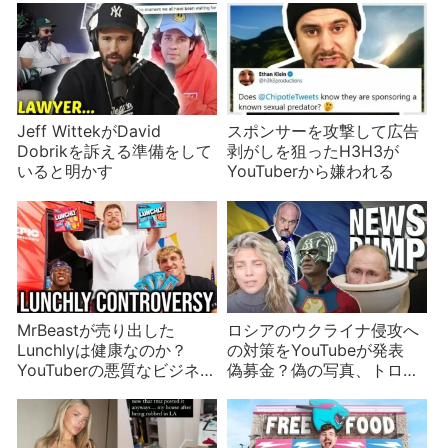
Jeff WittekがDavid
スポンサーを攻撃して広告
Dobrikを訴える準備をして
剥がしを狙ったH3H3が
いると明かす
YouTuberから嫌われる
MrBeastが売り出した
ロシアのウクライナ侵攻へ
Lunchlyは健康なのか？
の対策をYouTubeが発表
YouTuberの悪質なビジネス
偽募金？偽の写真、トロー
と批判される
ル、AnnaLynne McCordは
プーチンの母