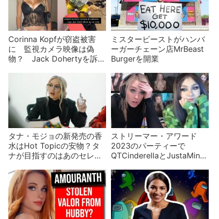
Corinna Kopfが窃盗被害
ミスタービーストがハンバ
に 監視カメラ映像は偽
ーガーチェーン店MrBeast
物？ Jack Dohertyを訴え
Burgerを開業
る
タナ・モジョの新発売の香
ストリーマー・アワード
水はHot Topicの安物？タ
2023のパーティーで
ナが目指すのはあのセレブ
QTCinderellaとJustaMinx
たち！
がケンカ