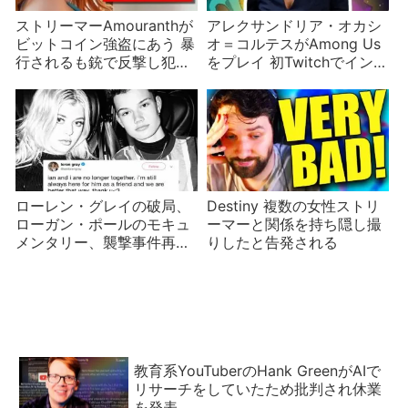
ストリーマーAmouranthが
アレクサンドリア・オカシ
ビットコイン強盗にあう 暴
オ＝コルテスがAmong Us
行されるも銃で反撃し犯人
をプレイ 初Twitchでインポ
は逃走
スターに 記録的視聴者
数！
ローレン・グレイの破局、
Destiny 複数の女性ストリ
ローガン・ポールのモキュ
ーマーと関係を持ち隠し撮
メンタリー、襲撃事件再び
りしたと告発される
などYouTuberニュース
教育系YouTuberのHank GreenがAIで
リサーチをしていたため批判され休業
を発表