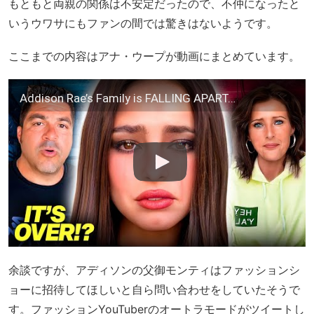
もともと両親の関係は不安定だったので、不仲になったと
いうウワサにもファンの間では驚きはないようです。
ここまでの内容はアナ・ウープが動画にまとめています。
Addison Rae’s Family is FALLING APART…
余談ですが、アディソンの父御モンティはファッションシ
ョーに招待してほしいと自ら問い合わせをしていたそうで
す。ファッションYouTuberのオートラモードがツイートし