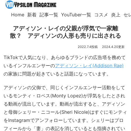
Home
新着
記事一覧
YouTuber一覧
コスメ
炎上
セ
アディソン・レイの父親が浮気で一家離
散？ アディソンの人形も売りに出される
2022.7.4
2024.4.20
TikTokで人気になり、あらゆるブランドの広告塔を務めて
いるインフルエンサーの
アディソン・レイ(Addison Rae)
の家族に問題が起きていると話題になっています。
アディソンの父御で、同じくインフルエンサー活動をして
いるモンティ・ロペス(Monty Lopez)が浮気をしたとされ
る動画が流出しています。動画が流出すると、アディソン
と母御シェリー・ニコール(Sheri Nicole)はすぐにモンティ
をInstagramでアンフォローしています。シェリーはプロ
フィールから「妻」の表記を消しているとも指摘されてい