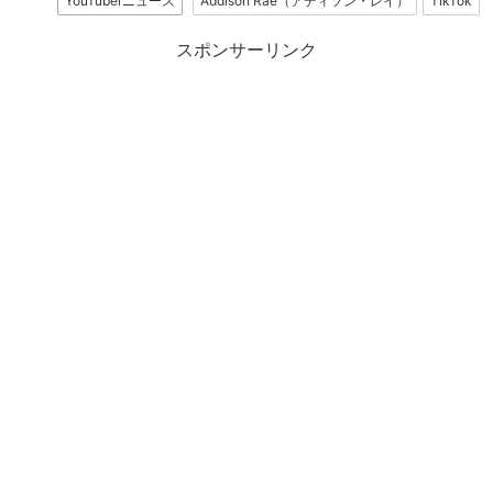
YouTuberニュース
Addison Rae（アディソン・レイ）
TikTok
スポンサーリンク