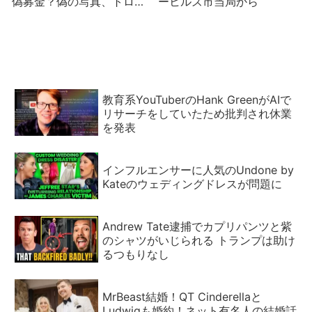
偽募金？偽の写真、トロー
ーヒルズ市当局から
ル、AnnaLynne McCordは
プーチンの母
教育系YouTuberのHank GreenがAIで
リサーチをしていたため批判され休業
を発表
インフルエンサーに人気のUndone by
Kateのウェディングドレスが問題に
Andrew Tate逮捕でカプリパンツと紫
のシャツがいじられる トランプは助け
るつもりなし
MrBeast結婚！QT Cinderellaと
Ludwigも婚約！ネット有名人の結婚話