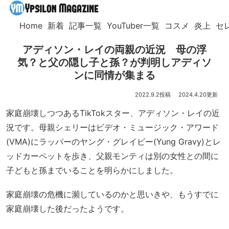
Home
新着
記事一覧
YouTuber一覧
コスメ
炎上
セ
アディソン・レイの両親の近況 母の浮
気？と父の隠し子と孫？が判明しアディソ
ンに同情が集まる
2022.9.2
2024.4.20
家庭崩壊しつつあるTikTokスター、アディソン・レイの近
況です。母親シェリーはビデオ・ミュージック・アワード
(VMA)にラッパーのヤング・グレイビー(Yung Gravy)とレ
ッドカーペットを歩き、父親モンティは別の女性との間に
子どもと孫までいることを明らかにしました。
家庭崩壊の危機に瀕しているのかと思いきや、もうすでに
家庭崩壊した後だったようです。