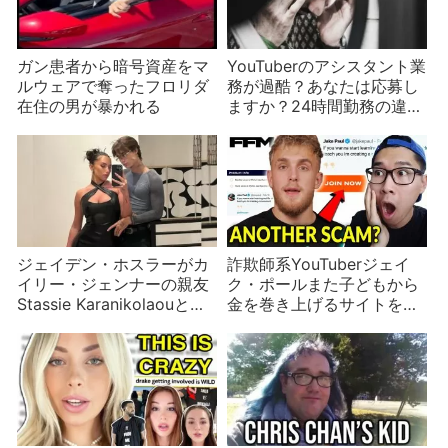
ガン患者から暗号資産をマ
YouTuberのアシスタント業
ルウェアで奪ったフロリダ
務が過酷？あなたは応募し
在住の男が暴かれる
ますか？24時間勤務の違法
労働
ジェイデン・ホスラーがカ
詐欺師系YouTuberジェイ
イリー・ジェンナーの親友
ク・ポールまた子どもから
Stassie Karanikolaouと交
金を巻き上げるサイトを開
際
設