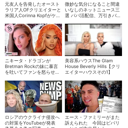
元友人を告発したオースト
微妙な気分になること間違
ラリア人OFクリエイターと
いなしのネットニュース三
米国人Corinna Kopfがケン
選 パパ活配信、万引きバ
カに
レ、Chris Chanに子 年の
瀬は2024年もおかしい
ニキータ・ドラゴンが
美容系ハウスThe Glam
Bretman Rockの妹に暴言
House Beverly Hills【クリ
を吐いてファンを怒らせる
エイターハウスその1】
事態に
ロシアのウクライナ侵攻へ
エース・ファミリーがまた
の対策をYouTubeが発表
訴えられた 今回はビバリ