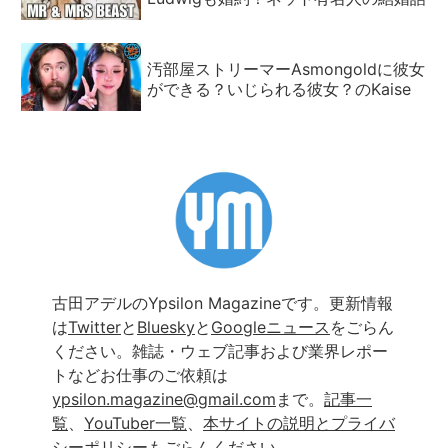
汚部屋ストリーマーAsmongoldに彼女
ができる？いじられる彼女？のKaise
古田アデルのYpsilon Magazineです。更新情報
は
Twitter
と
Bluesky
と
Googleニュース
をごらん
ください。雑誌・ウェブ記事および業界レポー
トなどお仕事のご依頼は
ypsilon.magazine@gmail.com
まで。
記事一
覧
、
YouTuber一覧
、
本サイトの説明とプライバ
シーポリシー
もごらんください。