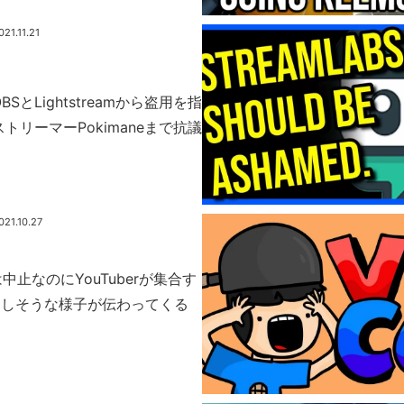
021.11.21
がOBSとLightstreamから盗用を指
トリーマーPokimaneまで抗議
021.10.27
21は中止なのにYouTuberが集合す
楽しそうな様子が伝わってくる