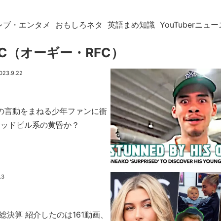
レブ・エンタメ
おもしろネタ
英語まめ知識
YouTuberニュー
RFC（オーギー・RFC）
023.9.22
自分の言動をまねる少年ファンに衝
レッドピル系の黄昏か？
.3
 総決算 紹介したのは161動画、