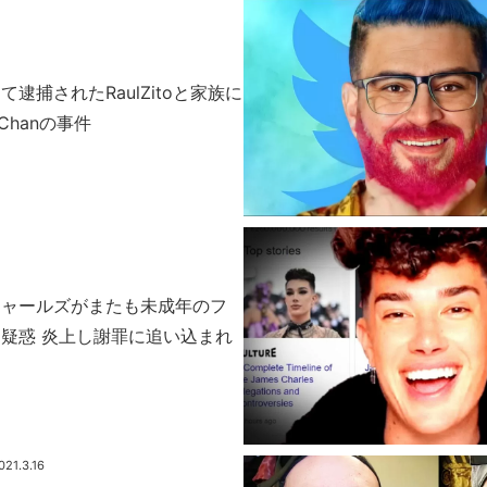
逮捕されたRaulZitoと家族に
 Chanの事件
チャールズがまたも未成年のフ
疑惑 炎上し謝罪に追い込まれ
021.3.16