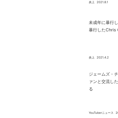
炎上
2021.8.1
未成年に暴行して
暴行したChris
炎上
2021.4.2
ジェームズ・
ァンと交流した
る
YouTuberニュース
2