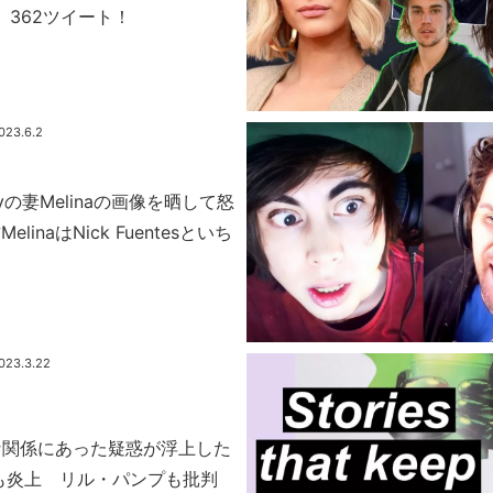
、362ツイート！
023.6.2
tinyの妻Melinaの画像を晒して怒
linaはNick Fuentesといち
023.3.22
な関係にあった疑惑が浮上した
またも炎上 リル・パンプも批判