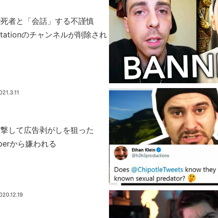
で死者と「会話」する不謹慎
aystationのチャンネルが削除され
021.3.11
攻撃して広告剥がしを狙った
uberから嫌われる
020.12.19