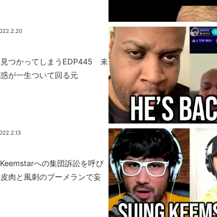
022.2.20
見つかってしまうEDP445 未
疑惑が一生ついて回る元
022.2.13
esがKeemstarへの集団訴訟を呼び
？皮肉と風刺のブーメランで妄