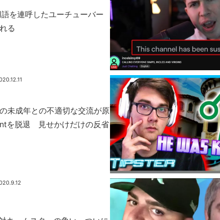
禁止用語を連呼したユーチューバー
される
020.12.11
16年の未成年との不適切な交流が原
rcentを脱退 見せかけだけの反省
020.9.12