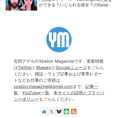
ができる？いじられる彼女？のKaise
古田アデルのYpsilon Magazineです。更新情報
は
Twitter
と
Bluesky
と
Googleニュース
をごらん
ください。雑誌・ウェブ記事および業界レポー
トなどお仕事のご依頼は
ypsilon.magazine@gmail.com
まで。
記事一
覧
、
YouTuber一覧
、
本サイトの説明とプライバ
シーポリシー
もごらんください。