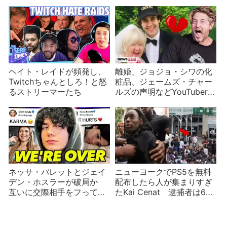
Bryce HallやJeffree Star
ヘイト・レイドが頻発し、
離婚、ジョジョ・シワの化
Twitchちゃんとしろ！と怒
粧品、ジェームズ・チャー
るストリーマーたち
ルズの声明などYouTuberニ
ュース
ネッサ・バレットとジェイ
ニューヨークでPS5を無料
デン・ホスラーが破局か
配布したら人が集まりすぎ
互いに交際相手をフって付
たKai Cenat 逮捕者は65
き合い始めた二人の別れ
名、人気すぎて大事件に