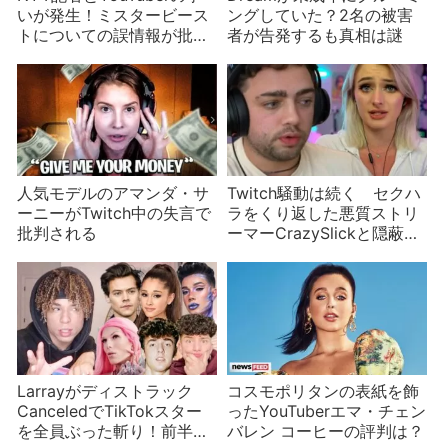
いが発生！ミスタービース
ングしていた？2名の被害
トについての誤情報が批判
者が告発するも真相は謎
される
人気モデルのアマンダ・サ
Twitch騒動は続く セクハ
ーニーがTwitch中の失言で
ラをくり返した悪質ストリ
批判される
ーマーCrazySlickと隠蔽に
加担したMizkif
Larrayがディストラック
コスモポリタンの表紙を飾
CanceledでTikTokスター
ったYouTuberエマ・チェン
を全員ぶった斬り！前半
バレン コーヒーの評判は？