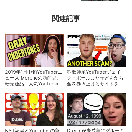
関連記事
2019年1月中旬YouTuberニ
詐欺師系YouTuberジェイ
ュース Morpheの新商品、
ク・ポールまた子どもから
転売疑惑、人気YouTuberの
金を巻き上げるサイトを開
新彼女
設
NYT記者とYouTuberの争
Dreamが未成年にグルーミ