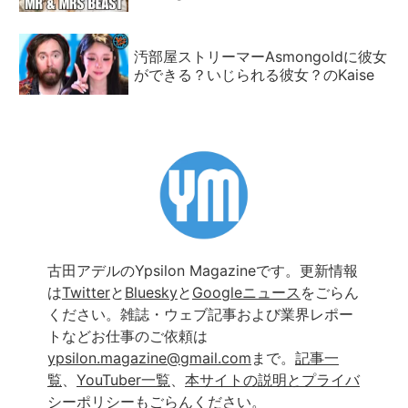
汚部屋ストリーマーAsmongoldに彼女
ができる？いじられる彼女？のKaise
古田アデルのYpsilon Magazineです。更新情報
は
Twitter
と
Bluesky
と
Googleニュース
をごらん
ください。雑誌・ウェブ記事および業界レポー
トなどお仕事のご依頼は
ypsilon.magazine@gmail.com
まで。
記事一
覧
、
YouTuber一覧
、
本サイトの説明とプライバ
シーポリシー
もごらんください。