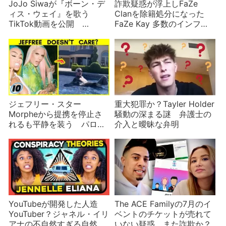
JoJo Siwaが『ボーン・デ
詐欺疑惑が浮上しFaZe
ィス・ウェイ』を歌う
Clanを除籍処分になった
TikTok動画を公開
FaZe Kay 多数のインフル
LGBTQ+のカミングアウ
エンサーが関わった可能性
ト？
も
ジェフリー・スター
重大犯罪か？Tayler Holder
Morpheから提携を停止さ
騒動の深まる謎 弁護士の
れるも平静を装う パロデ
介入と曖昧な弁明
ィーアカウントも乱入！
YouTubeが開発した人造
The ACE Familyの7月のイ
YouTuber？ジャネル・イリ
ベントのチケットが売れて
アナの不自然すぎる自然さ
いない疑惑 また詐欺か？