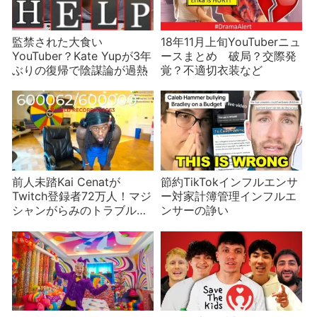
監禁された大食い
18年11月上旬YouTuberニュ
YouTuber？Kate Yupが3年
ースまとめ 破局？交際発
ぶりの復帰で陰謀論が過熱
覚？不適切衣装など
前人未踏Kai Cenatが
節約TikTokインフルエンサ
Twitch登録者72万人！マジ
ー対家計簿管理インフルエ
シャンがらみのトラブルの
ンサーの諍い
真相は？