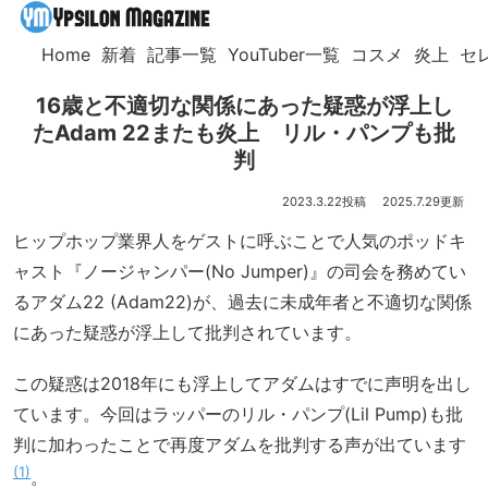
Home
新着
記事一覧
YouTuber一覧
コスメ
炎上
セ
16歳と不適切な関係にあった疑惑が浮上し
たAdam 22またも炎上 リル・パンプも批
判
2023.3.22
2025.7.29
ヒップホップ業界人をゲストに呼ぶことで人気のポッドキ
ャスト『ノージャンパー(No Jumper)』の司会を務めてい
るアダム22 (Adam22)が、過去に未成年者と不適切な関係
にあった疑惑が浮上して批判されています。
この疑惑は2018年にも浮上してアダムはすでに声明を出し
ています。今回はラッパーのリル・パンプ(Lil Pump)も批
判に加わったことで再度アダムを批判する声が出ています
1
。