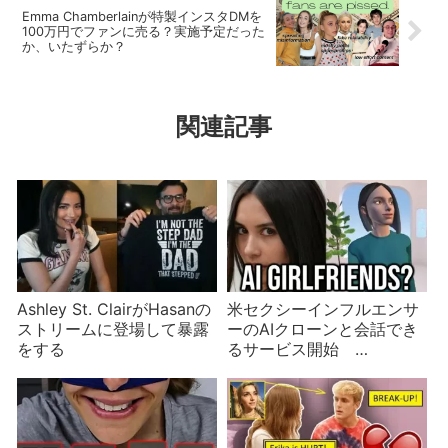
Emma Chamberlainが特製インスタDMを
100万円でファンに売る？実施予定だった
か、いたずらか？
関連記事
Ashley St. ClairがHasanの
米セクシーインフルエンサ
ストリームに登場して暴露
ーのAIクローンと会話でき
をする
るサービス開始
AmouranthのTwitch、
OnlyFansに次ぐ活動の場と
なり収益は億単位？