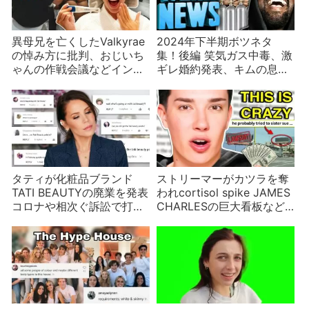
異母兄を亡くしたValkyrae
2024年下半期ボツネタ
の悼み方に批判、おじいち
集！後編 笑気ガス中毒、激
ゃんの作戦会議などインフ
ギレ婚約発表、キムの息子
ルエンサーニュース
がチャンネル削除など
タティが化粧品ブランド
ストリーマーがカツラを奪
TATI BEAUTYの廃業を発表
われcortisol spike JAMES
コロナや相次ぐ訴訟で打撃
CHARLESの巨大看板など2
を受けた？
月のインフルエンサーニュ
ース