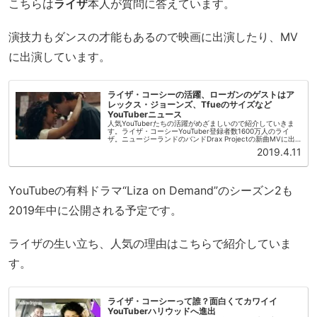
こちらは
ライザ
本人が質問に答えています。
演技力もダンスの才能もあるので映画に出演したり、MV
に出演しています。
ライザ・コーシーの活躍、ローガンのゲストはア
レックス・ジョーンズ、Tfueのサイズなど
YouTuberニュース
人気YouTuberたちの活躍がめざましいので紹介していきま
す。ライザ・コーシーYouTuber登録者数1600万人のライ
ザ。ニュージーランドのバンドDrax Projectの新曲MVに出
演しました！ライザ得意のダンスをMVで披露しています...
2019.4.11
YouTubeの有料ドラマ“Liza on Demand”のシーズン2も
2019年中に公開される予定です。
ライザの生い立ち、人気の理由はこちらで紹介していま
す。
ライザ・コーシーって誰？面白くてカワイイ
YouTuberハリウッドへ進出