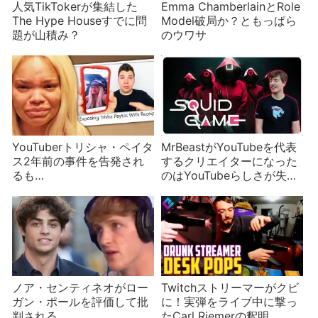
人気TikTokerが集結した
Emma ChamberlainとRole
The Hype Houseすでに問
Model破局か？ともっぱら
題が山積み？
のウワサ
YouTuberトリシャ・ペイタ
MrBeastがYouTubeを代表
ス2年前の事件を告発され
するクリエイターになった
るも…
のはYouTubeらしさが失わ
れたことの象徴
ノア・センティネオがロー
Twitchストリーマーがクビ
ガン・ポールを評価して批
に！実弾をライブ中に撃っ
判される
たCarl Riemerの釈明