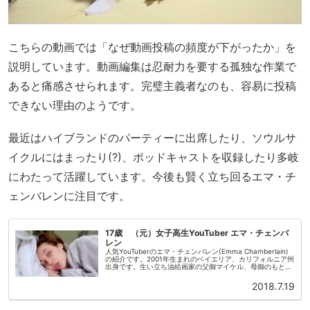
こちらの動画では「なぜ動画投稿の頻度が下がったか」を
説明しています。動画編集は忍耐力を要する孤独な作業で
あると痛感させられます。完璧主義者なのも、容易に投稿
できない理由のようです。
最近はハイブランドのパーティーに出席したり、ソウルサ
イクルにはまったり(?)、ポッドキャストを収録したり多岐
にわたって活躍しています。今後も賢く立ち回るエマ・チ
ェンバレンに注目です。
17歳 （元）女子高生YouTuber エマ・チェンバ
レン
人気YouTuberのエマ・チェンバレン(Emma Chamberlain)
の紹介です。2001年生まれのベイエリア、カリフォルニア州
出身です。生い立ち油絵画家の父御マイケル、母御のもと、
ひとりっことして大切に育てられました。幼い頃から習い...
2018.7.19