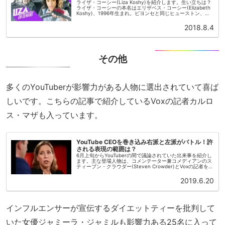
ライザ・コーシー(Liza Koshy)を紹介します。生い立ちは？
ライザ・コーシーの本名はエリザベス・コーシー(Elizabeth
Koshy)、1996年生まれ。ビヨンセと同じヒューストン、テ
キサス州出身。インド系の父親とアメリカ人の母親...
2018.8.4
その他
多くのYouTuberが影響力がある人物に選出されていて喜ば
しいです。こちらの記事で紹介しているVoxの記者カルロ
ス・マザも入っています。
YouTube CEOを巻き込み右派と左派がバトル！許
される表現の範囲は？
6月上旬からYouTuberの間で議論されていた出来事を紹介し
ます。主な登場人物は、コメンテーター兼コメディアンのス
ティーブン・クラウダー(Steven Crowder)とVoxの記者をし
ているカルロス・マザ(Carlos Maza)です。...
2019.6.20
インフルエンサーが宣伝するダイエットティーを批判して
いた女優ジャミーラ・ジャミルも影響力ある25名に入って