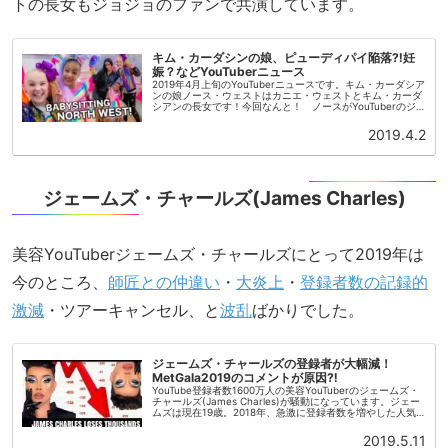
トの長女もジョジョのファンで共演しています。
キム・カーダシンの娘、ピューディパイ陥落⁈妊
娠？などYouTuberニュース
2019年4月上旬のYouTuberニュースです。キム・カーダシア
ンの娘ノース・ウェストはカニエ・ウェストとキム・カーダ
シアンの長女です！今回なんと！ ノースがYouTuberのジ
ョジョ・シワの大ファンということでコラボが実現しまし
た！可愛...
2019.4.2
ジェームズ・チャールズ(James Charles)
美容YouTuberジェームズ・チャールズにとって2019年は
今のところ、
師匠との仲違い
・
大炎上
・
登録者数の記録的
激減
・ツアーキャンセル、と
波乱
ばかりでした。
ジェームズ・チャールズの登録者が大幅減！
MetGala2019のコメントが原因⁈
YouTube登録者数1600万人の美容YouTuberのジェームズ・
チャールズ(James Charles)が騒動になっています。ジェー
ムズは現在19歳。2018年、急激に登録者数を増やした人気
美容YouTuberです。ジェームズが両親と...
2019.5.11