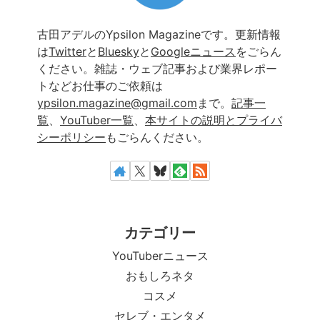
古田アデルのYpsilon Magazineです。更新情報
は
Twitter
と
Bluesky
と
Googleニュース
をごらん
ください。雑誌・ウェブ記事および業界レポー
トなどお仕事のご依頼は
ypsilon.magazine@gmail.com
まで。
記事一
覧
、
YouTuber一覧
、
本サイトの説明とプライバ
シーポリシー
もごらんください。
カテゴリー
YouTuberニュース
おもしろネタ
コスメ
セレブ・エンタメ