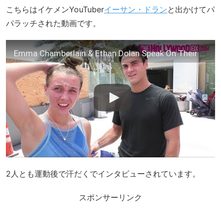
こちらはイケメンYouTuber
イーサン・ドラン
と出かけてパ
パラッチされた動画です。
Emma Chamberlain & Ethan Dolan Speak On Their Relationship & React To Jake Paul's Wedding 7.12.19
2人とも運動後で汗だくでインタビューされています。
スポンサーリンク