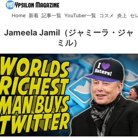
Home
新着
記事一覧
YouTuber一覧
コスメ
炎上
セ
Jameela Jamil（ジャミーラ・ジャ
ミル）