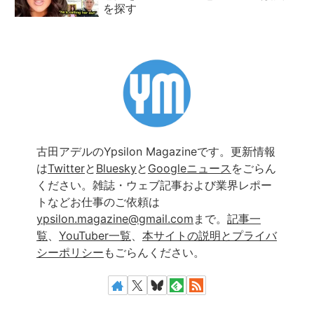
を探す
古田アデルのYpsilon Magazineです。更新情報
は
Twitter
と
Bluesky
と
Googleニュース
をごらん
ください。雑誌・ウェブ記事および業界レポー
トなどお仕事のご依頼は
ypsilon.magazine@gmail.com
まで。
記事一
覧
、
YouTuber一覧
、
本サイトの説明とプライバ
シーポリシー
もごらんください。