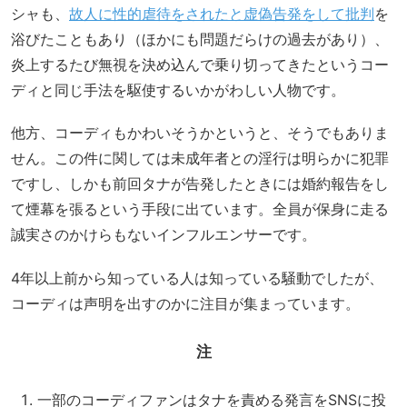
シャも、
故人に性的虐待をされたと虚偽告発をして批判
を
浴びたこともあり（ほかにも問題だらけの過去があり）、
炎上するたび無視を決め込んで乗り切ってきたというコー
ディと同じ手法を駆使するいかがわしい人物です。
他方、コーディもかわいそうかというと、そうでもありま
せん。この件に関しては未成年者との淫行は明らかに犯罪
ですし、しかも前回タナが告発したときには婚約報告をし
て煙幕を張るという手段に出ています。全員が保身に走る
誠実さのかけらもないインフルエンサーです。
4年以上前から知っている人は知っている騒動でしたが、
コーディは声明を出すのかに注目が集まっています。
注
一部のコーディファンはタナを責める発言をSNSに投