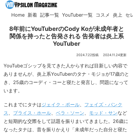
Home
新着
記事一覧
YouTuber一覧
コスメ
炎上
セ
8年前にYouTuberのCody Koが未成年者と
関係を持ったと告発される 告発者は炎上系
YouTuber
2024.7.22
2024.11.24
YouTubeゴシップを見てきた人からすれば目新しい内容で
ありませんが、炎上系YouTuberのタナ・モジョが17歳のと
き、25歳のコーディ・コーと寝たと発言し、問題になって
います。
これまでにタナは
ジェイク・ポール
、
フェイズ・バンク
ス
、
ブライス・ホール
、
ベラ・ソーン
、
モッド・サン
など
と短期的な交際をして話題を振りまいてきました。26歳に
なったタナは、昔を振りかえり「未成年だった自分と寝た