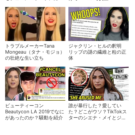
難集中
になりすぎて暴言を吐く人
も
トラブルメーカーTana
ジャクリン・ヒルの釈明
Mongeau（タナ・モジョ）
リップの謎の繊維と粒の正
の壮絶な生い立ち
体
ビューティーコン
誰が暴行した？愛してい
Beautycon LA 2019でなに
た？どこがウソ？TikTokス
があったのか？騒動を紹介
ターのシエナ・メイとジャ
ック・ライトの炎上騒動は
疑問だらけ