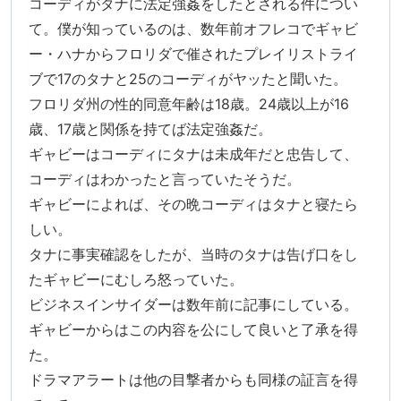
コーディがタナに法定強姦をしたとされる件につい
て。僕が知っているのは、数年前オフレコでギャビ
ー・ハナからフロリダで催されたプレイリストライ
ブで17のタナと25のコーディがヤッたと聞いた。
フロリダ州の性的同意年齢は18歳。24歳以上が16
歳、17歳と関係を持てば法定強姦だ。
ギャビーはコーディにタナは未成年だと忠告して、
コーディはわかったと言っていたそうだ。
ギャビーによれば、その晩コーディはタナと寝たら
しい。
タナに事実確認をしたが、当時のタナは告げ口をし
たギャビーにむしろ怒っていた。
ビジネスインサイダーは数年前に記事にしている。
ギャビーからはこの内容を公にして良いと了承を得
た。
ドラマアラートは他の目撃者からも同様の証言を得