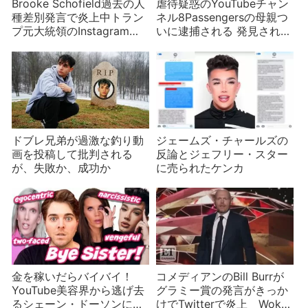
Brooke Schofield過去の人
虐待疑惑のYouTubeチャン
種差別発言で炎上中トラン
ネル8Passengersの母親つ
プ元大統領のInstagramに
いに逮捕される 発見された
うっかりいいね
栄養失調の子ども
ドブレ兄弟が過激な釣り動
ジェームズ・チャールズの
画を投稿して批判される
反論とジェフリー・スター
が、失敗か、成功か
に売られたケンカ
金を稼いだらバイバイ！
コメディアンのBill Burrが
YouTube美容界から逃げ去
グラミー賞の発言がきっか
るシェーン・ドーソンに非
けでTwitterで炎上 Woke