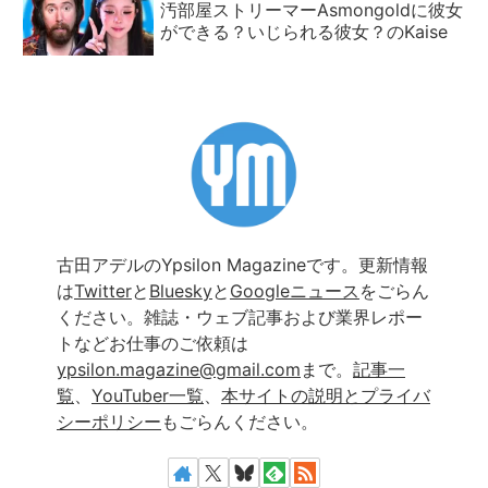
汚部屋ストリーマーAsmongoldに彼女
ができる？いじられる彼女？のKaise
古田アデルのYpsilon Magazineです。更新情報
は
Twitter
と
Bluesky
と
Googleニュース
をごらん
ください。雑誌・ウェブ記事および業界レポー
トなどお仕事のご依頼は
ypsilon.magazine@gmail.com
まで。
記事一
覧
、
YouTuber一覧
、
本サイトの説明とプライバ
シーポリシー
もごらんください。