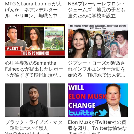
MTGとLaura Loomerが大
NBAプレーヤーレブロン・
げんか ネアンデルター
ジェームズ 地元の子ども
ル、ヤリ■ン、無職と中傷
達のために学校を設立
しあう
心理学専攻のSamantha
ジプシー・ローズが釈放さ
Fulneckyが提出したレポー
れインフルエンサー活動を
トが酷すぎてF評価 頭が悪
始める TikTokでは人気を
いのか差別なのか
得るも今後は不明
ブラック・ライブズ・マタ
Elon MuskがTwitter社の買
ー運動について黒人
収を図り、Twitterは愉快な