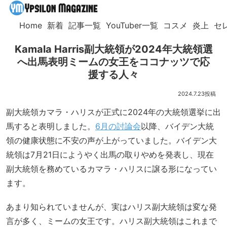
Home
新着
記事一覧
YouTuber一覧
コスメ
炎上
セ
Kamala Harris副大統領が2024年大統領選
へ出馬表明ミームの女王をココナッツで応
援する人々
2024.7.23
副大統領カマラ・ハリスが正式に2024年の大統領選挙に出
馬すると表明しました。
6月の討論会
以降、バイデン大統
領の健康状態に不安の声が上がっていました。バイデン大
統領は7月21日にようやく出馬の取りやめを発表し、現在
副大統領を務めているカマラ・ハリスに譲る形になってい
ます。
あまり知られていませんが、実はハリス副大統領は変な発
言が多く、ミームの女王です。ハリス副大統領はこれまで