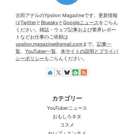
古田アデルのYpsilon Magazineです。更新情報
は
Twitter
と
Bluesky
と
Googleニュース
をごらん
ください。雑誌・ウェブ記事および業界レポー
トなどお仕事のご依頼は
ypsilon.magazine@gmail.com
まで。
記事一
覧
、
YouTuber一覧
、
本サイトの説明とプライバ
シーポリシー
もごらんください。
カテゴリー
YouTuberニュース
おもしろネタ
コスメ
セレブ・エンタメ