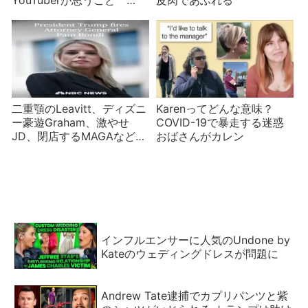
YouTuberが思うこと
皮肉であふれる
Marques Brownleeほか
二重顎のLeavitt、ディズニ
Karenってどんな意味？
ー豪遊Graham、激やせ
COVID-19で暴走する迷惑
JD、閉店するMAGAなど米
おばさんがカレン
国政治ニュース
インフルエンサーに人気のUndone by
Kateのウェディングドレスが問題に
Andrew Tate逮捕でカプリパンツと紫