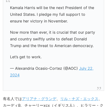
Kamala Harris will be the next President of the
United States. I pledge my full support to
ensure her victory in November.
Now more than ever, it is crucial that our party
and country swiftly unite to defeat Donald
Trump and the threat to American democracy.
Let’s get to work.
— Alexandria Ocasio-Cortez (@AOC)
July 22,
2024
有名人では
アリアナ・グランデ
、
リル・ナズ・エックス
、
カーディB、チャーリーxcx（イギリス人）、ヒラリー・ク