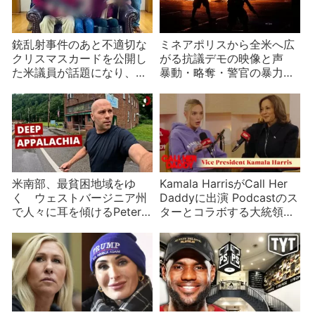
銃乱射事件のあと不適切な
ミネアポリスから全米へ広
クリスマスカードを公開し
がる抗議デモの映像と声
た米議員が話題になり、大
暴動・略奪・警官の暴力・
人のおもちゃのコラ発生
怪しい人影・受け手の責任
米南部、最貧困地域をゆ
Kamala HarrisがCall Her
く ウェストバージニア州
Daddyに出演 Podcastのス
で人々に耳を傾けるPeter
ターとコラボする大統領候
Santenelloの動画は必見
補者たち