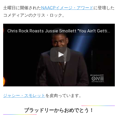
土曜日に開催された
NAACPイメージ・アワード
に登壇した
コメディアンのクリス・ロック。
Chris Rock Roasts Jussie Smollett "You Ain’t Getting No Respect From Me" #ImageAwards50
ジャシー・スモレット
を皮肉っています。
ブラッドリーからおめでとう！