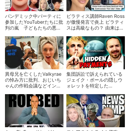
パンデミック中パーティに
ピラティス講師Raven Ross
参加したYouTuberたちに批
が傲慢発言で炎上 ピラティ
判の嵐 子どもたちの悪い
スは高級なもの？ 由来は全
お手本？
く違う
異母兄を亡くしたValkyrae
集団訴訟で訴えられている
の悼み方に批判、おじいち
ジェイク・ポールの隠しウ
ゃんの作戦会議などインフ
ォレットを特定した
ルエンサーニュース
Coffeezilla