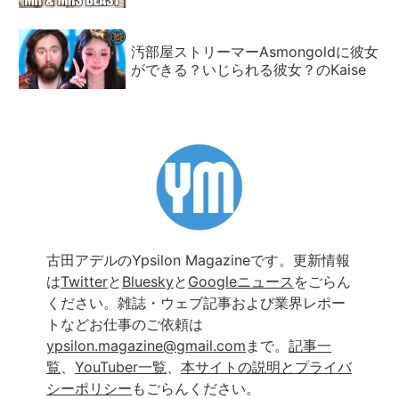
汚部屋ストリーマーAsmongoldに彼女
ができる？いじられる彼女？のKaise
古田アデルのYpsilon Magazineです。更新情報
は
Twitter
と
Bluesky
と
Googleニュース
をごらん
ください。雑誌・ウェブ記事および業界レポー
トなどお仕事のご依頼は
ypsilon.magazine@gmail.com
まで。
記事一
覧
、
YouTuber一覧
、
本サイトの説明とプライバ
シーポリシー
もごらんください。