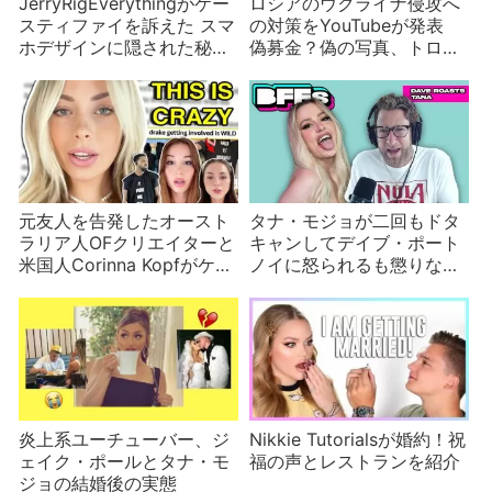
JerryRigEverythingがケー
ロシアのウクライナ侵攻へ
スティファイを訴えた スマ
の対策をYouTubeが発表
ホデザインに隠された秘密
偽募金？偽の写真、トロー
まで剽窃か
ル、AnnaLynne McCordは
プーチンの母
元友人を告発したオースト
タナ・モジョが二回もドタ
ラリア人OFクリエイターと
キャンしてデイブ・ポート
米国人Corinna Kopfがケン
ノイに怒られるも懲りない
カに
理由
炎上系ユーチューバー、ジ
Nikkie Tutorialsが婚約！祝
ェイク・ポールとタナ・モ
福の声とレストランを紹介
ジョの結婚後の実態