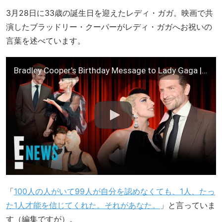
3月28日に33歳の誕生日を迎えたレディ・ガガ。映画で共
演したブラッドリー・クーパーがレディ・ガガへお祝いの
言葉を述べています。
Bradley Cooper's Birthday Message to Lady Gaga | E! News
「
100人の人がいて99人が自分を認めなくても、1人、たっ
た1人才能を信じてくれた。それがあなた。
」と言っていま
す（編集ですが）。