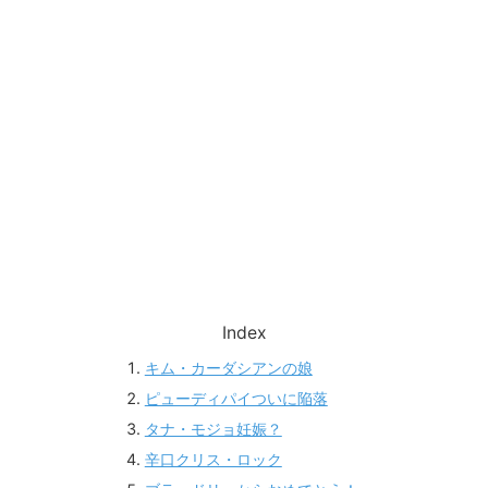
Index
キム・カーダシアンの娘
ピューディパイついに陥落
タナ・モジョ妊娠？
辛口クリス・ロック