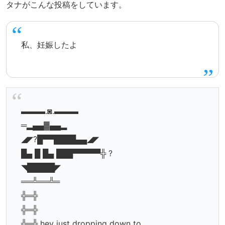
タナがこんな投稿をしています。
私、妊娠したよ
▬▬▬.◙.▬▬▬
═▂▄▄▓▄▄▂
◢◤?█▀▀████▄▄◢◤
█▄ █ █▄ ███▀▀▀▀▀╬ ?
◥█████◤
══╩══╩═
╬═╬
╬═╬
╬═╬ hey just dropping down to