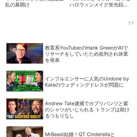
乱の幕開け
ハロウィンメイク蛍光顔料
で空飛ぶ鼻
教育系YouTuberのHank GreenがAIで
リサーチをしていたため批判され休業
を発表
インフルエンサーに人気のUndone by
Kateのウェディングドレスが問題に
Andrew Tate逮捕でカプリパンツと紫
のシャツがいじられる トランプは助け
るつもりなし
MrBeast結婚！QT Cinderellaと