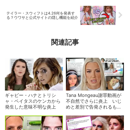
テイラー・スウィフトは4.26何を発表す
る？ウワサと公式サイトの隠し機能を紹介
関連記事
ギャビー・ハナとトリシ
Tana Mongeau謝罪動画が
ャ・ペイタスのケンカから
不自然でさらに炎上 いじ
発生した意味不明な炎上
めと差別で告発されるも反
省能力なし？