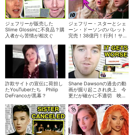
ジェフリーが販売した
ジェフリー・スターとシェ
Slime Glossinに不良品？購
ーン・ドーソンのパレット
入者から苦情が相次ぐ
完売！38億円！行列！サイ
トはダウン！批判の声も
詐欺サイトの宣伝に荷担し
Shane Dawsonの過去の動
たYouTuberたち Philip
画が掘り起こされ炎上 今
DeFrancoが黒幕？
更だが確かに不適切 映画
撮影時の様子も紹介