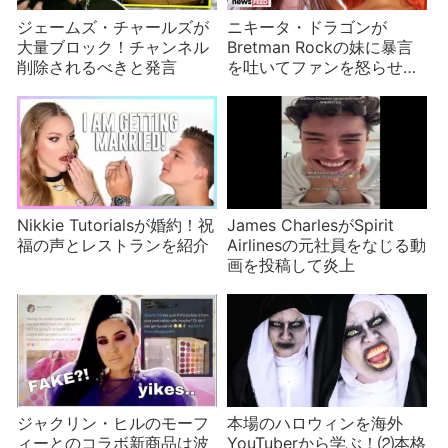
ジェームズ・チャールズが
ニキータ・ドラゴンが
大量ブロック！チャンネル
Bretman Rockの妹に暴言
削除されるべきと発言
を吐いてファンを怒らせる
事態に
Nikkie Tutorialsが婚約！祝
James CharlesがSpirit
福の声とレストランを紹介
Airlinesの元社員をなじる動
画を投稿して炎上
ジャクリン・ヒルのモーフ
本場のハロウィンを海外
ィーとのコラボ新商品は波
YouTuberから学ぶ！⑵本格