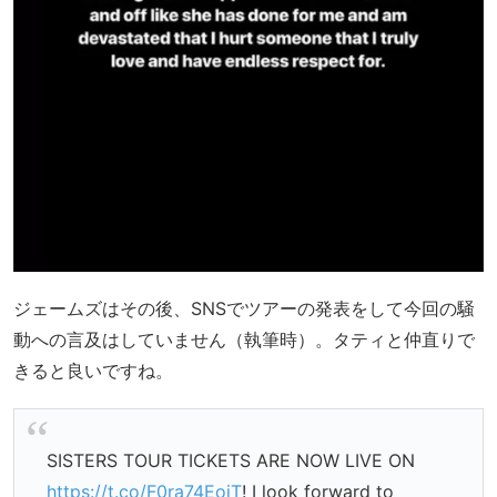
ジェームズはその後、SNSでツアーの発表をして今回の騒
動への言及はしていません（執筆時）。タティと仲直りで
きると良いですね。
SISTERS TOUR TICKETS ARE NOW LIVE ON
https://t.co/F0ra74EojT
! I look forward to