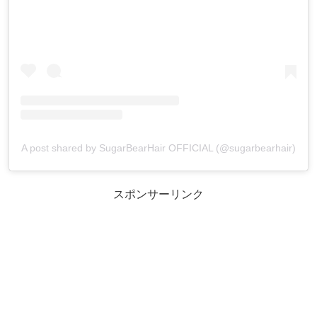
A post shared by SugarBearHair OFFICIAL (@sugarbearhair)
スポンサーリンク