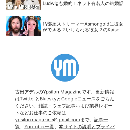
Ludwigも婚約！ネット有名人の結婚話
汚部屋ストリーマーAsmongoldに彼女
ができる？いじられる彼女？のKaise
古田アデルのYpsilon Magazineです。更新情報
は
Twitter
と
Bluesky
と
Googleニュース
をごらん
ください。雑誌・ウェブ記事および業界レポー
トなどお仕事のご依頼は
ypsilon.magazine@gmail.com
まで。
記事一
覧
、
YouTuber一覧
、
本サイトの説明とプライバ