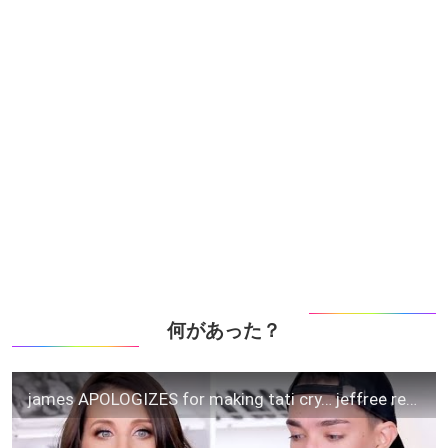
何があった？
james APOLOGIZES for making tati cry… jeffree responds