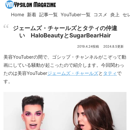
Home
新着
記事一覧
YouTuber一覧
コスメ
炎上
セ
ジェームズ・チャールズとタティの仲違
い HaloBeautyとSugarBearHair
2019.4.24
2024.8.5
美容YouTuberの間で、ゴシップ・チャンネルがこぞって動
画にしている騒動が起こったので紹介します。今回関わっ
たのは美容YouTuber
ジェームズ・チャールズ
と
タティ
で
す。