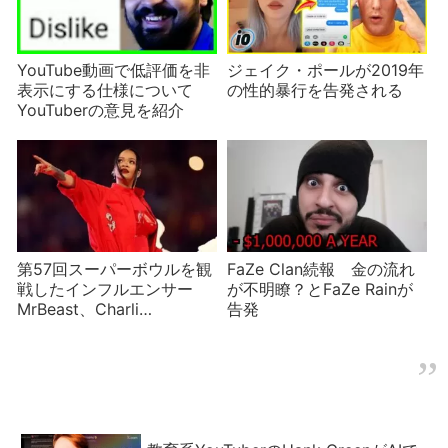
YouTube動画で低評価を非
ジェイク・ポールが2019年
表示にする仕様について
の性的暴行を告発される
YouTuberの意見を紹介
第57回スーパーボウルを観
FaZe Clan続報 金の流れ
戦したインフルエンサー
が不明瞭？とFaZe Rainが
MrBeast、Charli
告発
D’Amelio、Jeffree Star
CMにも 2023