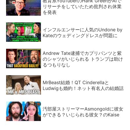
教育系YouTuberのHank GreenがAIで
リサーチをしていたため批判され休業
を発表
インフルエンサーに人気のUndone by
Kateのウェディングドレスが問題に
Andrew Tate逮捕でカプリパンツと紫
のシャツがいじられる トランプは助け
るつもりなし
MrBeast結婚！QT Cinderellaと
Ludwigも婚約！ネット有名人の結婚話
汚部屋ストリーマーAsmongoldに彼女
ができる？いじられる彼女？のKaise