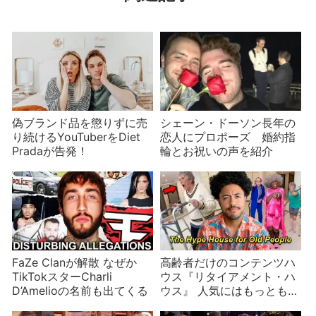
偽ブランド品を懲りずに売
シェーン・ドーソン長年の
り続けるYouTuberをDiet
恋人にプロポーズ 婚約指
Pradaが告発！
輪とお祝いの声を紹介
FaZe Clanが解散 なぜか
高齢者だけのコンテンツハ
TikTokスターCharli
ウス『リタイアメント・ハ
D’Amelioの名前も出てくる
ウス』 人気にはもっともな
理由があった