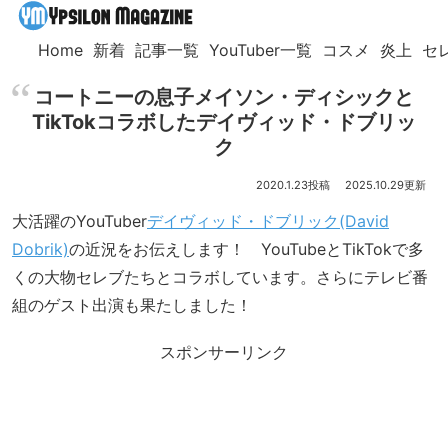
Home
新着
記事一覧
YouTuber一覧
コスメ
炎上
セ
コートニーの息子メイソン・ディシックと
TikTokコラボしたデイヴィッド・ドブリッ
ク
2020.1.23
2025.10.29
大活躍のYouTuber
デイヴィッド・ドブリック(David
Dobrik)
の近況をお伝えします！ YouTubeとTikTokで多
くの大物セレブたちとコラボしています。さらにテレビ番
組のゲスト出演も果たしました！
スポンサーリンク