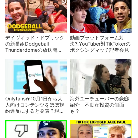
デイヴィッド・ドブリック
動画プラットフォーム対
の新番組Dodgeball
決⁈YouTuber対TikTokerの
Thunderdomeの放送開
ボクシングマッチ記者会見
始！ついでに懐かしの大人
気番組MXCも紹介
Onlyfansが10月1日から大
海外ユーチューバーの豪邸
人向けコンテンツをほぼ規
紹介 不動産投資の側面
約違反にすると発表？現在
も？
ウワサされている新たな制
限