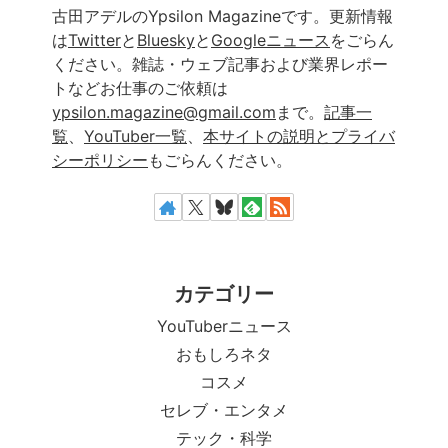
古田アデルのYpsilon Magazineです。更新情報
は
Twitter
と
Bluesky
と
Googleニュース
をごらん
ください。雑誌・ウェブ記事および業界レポー
トなどお仕事のご依頼は
ypsilon.magazine@gmail.com
まで。
記事一
覧
、
YouTuber一覧
、
本サイトの説明とプライバ
シーポリシー
もごらんください。
カテゴリー
YouTuberニュース
おもしろネタ
コスメ
セレブ・エンタメ
テック・科学