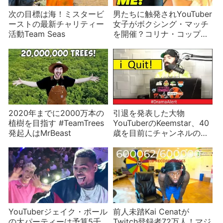
次の目標は海！ミスタービ
男たちに触発されYouTuber
ーストの最新チャリティー
女子がボクシング・マッチ
活動Team Seas
を開催？コリナ・コップ、
タナ・モジョ、ギャビー・
ハナなどが名乗りを上げる
2020年までに2000万本の
引退を発表した大物
植樹を目指す #TeamTrees
YouTuberのKeemstar、40
発起人はMrBeast
歳を目前にチャンネルの新
司会者を公募する
YouTuberジェイク・ポール
前人未踏Kai Cenatが
の大パーティーは予算5千
Twitch登録者72万人！マジ