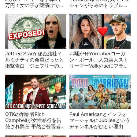
万円！女の子が薬漬けで事
シャンがらみのトラブルの
件に⁈
真相は？
Jeffree Starが秘密結社イ
お騒がせYouTuberローガ
ルミナティの会員だったと
ン・ポール、人気美人スト
衝撃告白 ジェフリーの転
リーマーValkyraeにフラれ
落は陰謀によるものなの
る
か？
OTKの創始者Rich
Paul Americanとインフォ
Campbellが女性暴行を告
マーシャルにJubileeという
発され辞任 平然と被害者を
チャンネルがひどい理由
深夜の街に追い出す