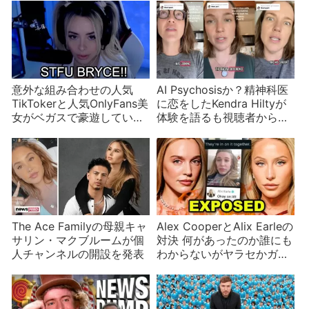
意外な組み合わせの人気
AI Psychosisか？精神科医
TikTokerと人気OnlyFans美
に恋をしたKendra Hiltyが
女がベガスで豪遊していた
体験を語るも視聴者から批
過去が明らかに！
判される
The Ace Familyの母親キャ
Alex CooperとAlix Earleの
サリン・マクブルームが個
対決 何があったのか誰にも
人チャンネルの開設を発表
わからないがヤラセかガチ
か