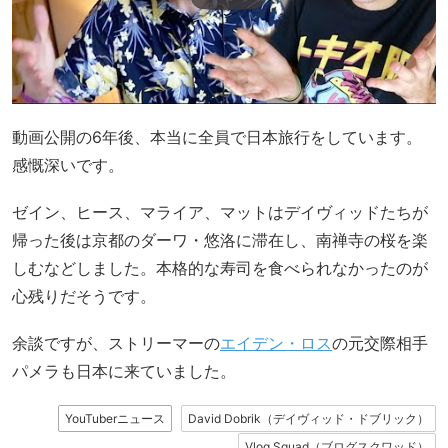
動画公開の6年後、本当に全員で日本旅行をしています。
感慨深いです。
ゼイン、ヒース、マライア、マットはデイヴィッドたちが
帰った後は京都のダーワ・悠洛に滞在し、南禅寺の桜を楽
しむなどしました。本格的な寿司を食べられなかったのが
心残りだそうです。
余談ですが、ストリーマーの
エイデン・ロス
の元交際相手
パメラも日本に来ていました。
YouTuberニュース
David Dobrik（デイヴィッド・ドブリック）
Vlog Squad（ブログスクワッド）