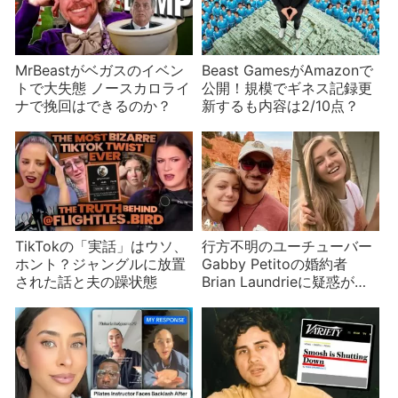
MrBeastがベガスのイベン
Beast GamesがAmazonで
トで大失態 ノースカロライ
公開！規模でギネス記録更
ナで挽回はできるのか？
新するも内容は2/10点？
TikTokの「実話」はウソ、
行方不明のユーチューバー
ホント？ジャングルに放置
Gabby Petitoの婚約者
された話と夫の躁状態
Brian Laundrieに疑惑が浮
上