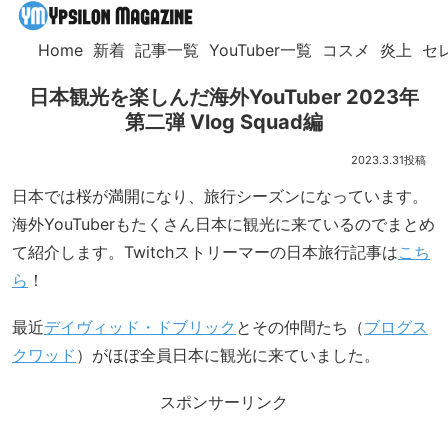
Home
新着
記事一覧
YouTuber一覧
コスメ
炎上
セ
日本観光を楽しんだ海外YouTuber 2023年
第二弾 Vlog Squad編
2023.3.31
日本では桜が満開になり、旅行シーズンになっています。
海外YouTuberもたくさん日本に観光に来ているのでまとめ
て紹介します。Twitchストリーマーの日本旅行記事は
こち
ら
！
最近
デイヴィッド・ドブリック
とその仲間たち（
ブログス
クワッド
）がほぼ全員日本に観光に来ていました。
スポンサーリンク