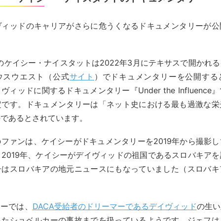
ヴィッドのキャリアがさらに危うくなるドキュメンタリーが公
berのケイシー・ナイスタットは2022年3月にテキサスで開かれ
ウスウエスト（公式
サイト
）でドキュメンタリーを公開する
ィッドに関するドキュメンタリー『Under the Influenc
定です。ドキュメンタリーは「ネット史における最も過激な栄
のであるとされています。
ファンは、ケイシーがドキュメンタリーを2019年から撮影
2019年、ケイシーがデイヴィッドの祖国であるスロバキア
子はスロバキアの地元ニュースにもなっていました（スロバキ
リーでは、
DACA受給者のドリーマーであるデイヴィッド
の生い
ったショベルカーの事故までを扱っているようです。ジェフは