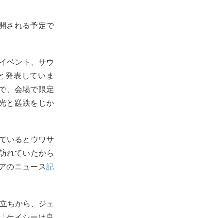
開される予定で
るイベント、サウ
と発表していま
e』で、会場で限定
光と蹉跌をじか
しているとウワサ
を訪れていたから
アのニュース
記
立ちから、ジェ
「ケイシーは良