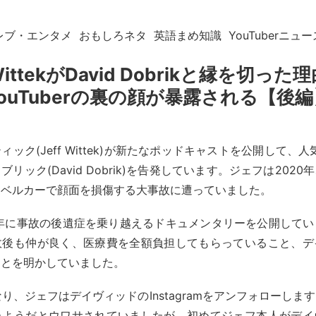
レブ・エンタメ
おもしろネタ
英語まめ知識
YouTuberニュー
 WittekがDavid Dobrikと縁を切った
YouTuberの裏の顔が暴露される【後編
ック(Jeff Wittek)が新たなポッドキャストを公開して、人気Y
リック(David Dobrik)を告発しています。ジェフは202
ョベルカーで顔面を損傷する大事故に遭っていました。
1年に事故の後遺症を乗り越えるドキュメンタリーを公開して
故後も仲が良く、医療費を全額負担してもらっていること、デ
ことを明かしていました。
になり、ジェフはデイヴィッドのInstagramをアンフォローしま
たようだとウワサされていましたが、初めてジェフ本人がデイ