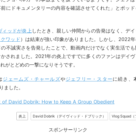
事前にドキュメンタリーの内容を確認させてくれた」とポッド
ヴィッドが炎上
したとき、親しい仲間からの告発はなく、デイ
スクワッド
）は結束が強い印象がありました。しかし、2022
ドの不誠実さを告発したことで、動画内だけでなく実生活でも
かされました。2021年の炎上ですでに多くのファンはデイ
これがとどめの一撃になりそうです。
は
ジェームズ・チャールズ
や
ジェフリー・スター
に続き、
りました。
t of David Dobrik: How to Keep A Group Obedient
炎上
David Dobrik（デイヴィッド・ドブリック）
Vlog Squ
スポンサーリンク