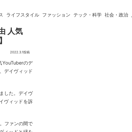
ス
ライフスタイル
ファッション
テック・科学
社会・政治
理由 人気
】
2022.3.1
ouTuberのデ
0年、デイヴィッド
いました。デイヴ
イヴィッドを訴
す。ファンの間で
ヴィッドと縁を