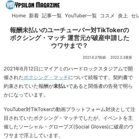
Home
新着
記事一覧
YouTuber一覧
コスメ
炎上
セ
報酬未払いのユーチューバー対TikTokerの
ボクシング・マッチ 運営元が破産申請した
ウワサまで？
2021.6.27
2022.2.3
2021年6月12日にマイアミのハードロックスタジアムで開
催された
ボクシング・マッチ
について続報です。契約書で
約束されていた報酬が
未払い
であると関係者の告発で明ら
かになっています。
YouTuber対TikTokerの動画プラットフォーム対決として注
目されていたボクシング・マッチでしたが、イベントを主
催したソーシャル・グローブズ(Social Gloves)に破産のウ
ワサまで浮上しています。