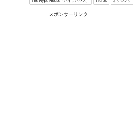
The Hype House（ハイプハウス）
TikTok
ボクシング
スポンサーリンク