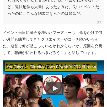
13万人くらいだと言われている。本当かわからないけ
ど、違法配信も大量にあったようだ。良いイベントだ
ったのに、こんな結果になったのは残念だ。
イベント当日に司会を務めたフーズィーも「命をかけて何
か月間も練習してきたクリエイターやコーチ陣がいるん
だ。運営で何が起こっているかわからないが、原因を究明
して、報酬が払われるべきだろう。」と話しています。
YouTuber vs Tiktoker Goes BRANKRUPT? #DramaAlert NO ONE GOT PAID? Social Gloves RESPONDS!