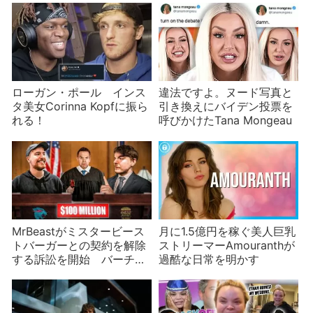
ローガン・ポール インス
違法ですよ。ヌード写真と
タ美女Corinna Kopfに振ら
引き換えにバイデン投票を
れる！
呼びかけたTana Mongeau
MrBeastがミスタービース
月に1.5億円を稼ぐ美人巨乳
トバーガーとの契約を解除
ストリーマーAmouranthが
する訴訟を開始 バーチャ
過酷な日常を明かす
ルキッチンの経営に不満が
あった？