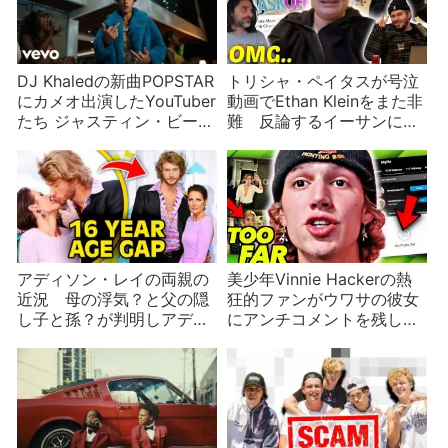
DJ Khaledの新曲POPSTAR
トリシャ・ペイタスが号泣
にカメオ出演したYouTuber
動画でEthan Kleinをまた非
たち ジャスティン・ビーバ
難 反論するイーサンに意
ーも
外なところから攻撃が
アディソン・レイの両親の
美少年Vinnie Hackerの熱
近況 母の浮気？と父の隠
狂的ファンがウワサの彼女
し子と孫？が判明しアディ
にアンチコメントを残しア
ソンに同情が集まる
カウント削除に追い込む