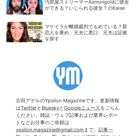
汚部屋ストリーマーAsmongoldに彼女
ができる？いじられる彼女？のKaise
マケイラが離婚裁判でもめている？新
恋人を褒め、元夫に悪口 元夫は証拠
を探す
古田アデルのYpsilon Magazineです。更新情報
は
Twitter
と
Bluesky
と
Googleニュース
をごらん
ください。雑誌・ウェブ記事および業界レポー
トなどお仕事のご依頼は
ypsilon.magazine@gmail.com
まで。
記事一