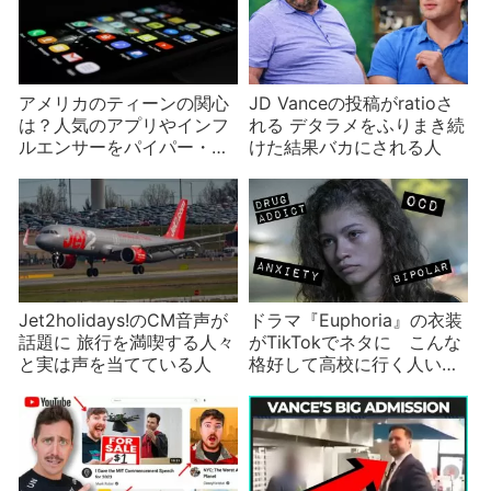
アメリカのティーンの関心
JD Vanceの投稿がratioさ
は？人気のアプリやインフ
れる デタラメをふりまき続
ルエンサーをパイパー・サ
けた結果バカにされる人
ンドラーが発表
Jet2holidays!のCM音声が
ドラマ『Euphoria』の衣装
話題に 旅行を満喫する人々
がTikTokでネタに こんな
と実は声を当てている人
格好して高校に行く人いる
の？