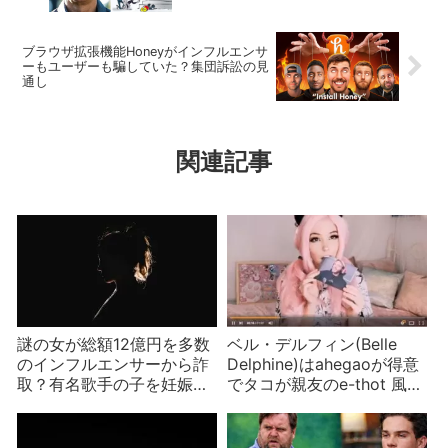
ブラウザ拡張機能Honeyがインフルエンサ
ーもユーザーも騙していた？集団訴訟の見
通し
関連記事
謎の女が総額12億円を多数
ベル・デルフィン(Belle
のインフルエンサーから詐
Delphine)はahegaoが得意
取？有名歌手の子を妊娠、
でタコが親友のe-thot 風呂
ドレイクのマネージャーの
水の値段はなんと⁈
知り合いか？