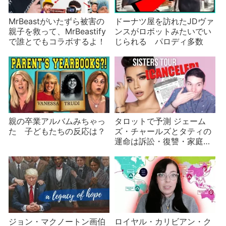
MrBeastがいたずら被害の
ドーナツ屋を訪れたJDヴァ
親子を救って、MrBeastify
ンスがロボットみたいでい
で誰とでもコラボするよ！
じられる パロディ多数
親の卒業アルバムみちゃっ
タロットで予測 ジェーム
た 子どもたちの反応は？
ズ・チャールズとタティの
運命は訴訟・復讐・家庭の
危機？
ジョン・マクノートン画伯
ロイヤル・カリビアン・ク