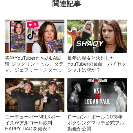
関連記事
美容YouTuberたちのLA回
長年の親友と決別した
帰 ジャクリン・ヒル、タテ
YouTuberの葛藤 バイセク
ィ、ジェフリー・スターの
シャルは罪か？
目的は？
ユーチューバーNELKボー
ローガン・ポール 2018年
イズがアルコール飲料
ボクシングマッチ公式フル
HAPPY DADを発表！
動画が公開