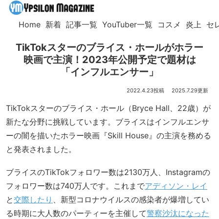
Home
新着
記事一覧
YouTuber一覧
コスメ
炎上
セ
TikTokスターのブライス・ホールがホラー
映画で主演！2023年公開予定で題材は
「インフルエンサー」
2022.4.23
2025.7.29
TikTokスターのブライス・ホール（Bryce Hall、22歳）が
新たな分野に挑戦しています。ブライスはインフルエンサ
ーの闇を描いたホラー映画『Skill House』の主演を務める
と発表されました。
ブライスのTikTokフォロワー数は2130万人、Instagramの
フォロワー数は740万人です。これまで
アディソン・レイ
と
交際したり
、新型コロナウイルスの感染者が爆増してい
る時期に大人数のパーティーを主催して
警察沙汰になった