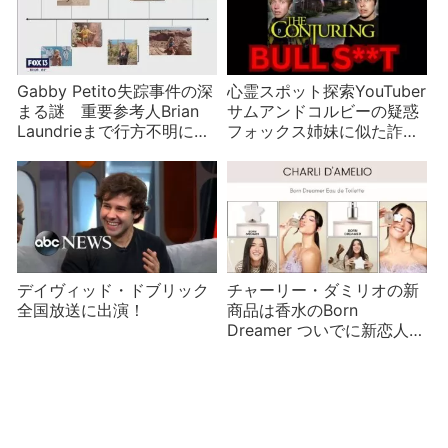
Gabby Petito失踪事件の深
心霊スポット探索YouTuber
まる謎 重要参考人Brian
サムアンドコルビーの疑惑
Laundrieまで行方不明に
フォックス姉妹に似た詐欺
動画制作のストレスが原因
か？釈明動画を出すも目的
か？
が不明
デイヴィッド・ドブリック
チャーリー・ダミリオの新
全国放送に出演！
商品は香水のBorn
Dreamer ついでに新恋人の
ウワサ？