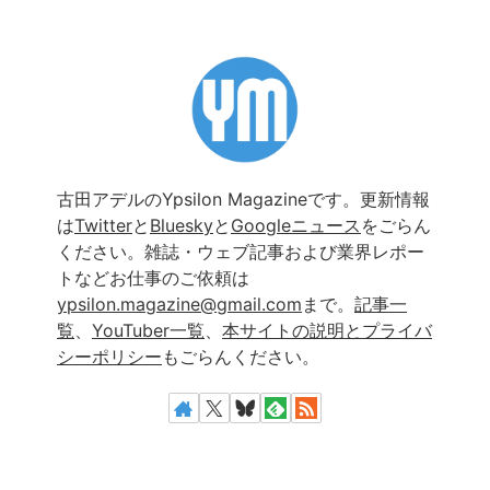
古田アデルのYpsilon Magazineです。更新情報
は
Twitter
と
Bluesky
と
Googleニュース
をごらん
ください。雑誌・ウェブ記事および業界レポー
トなどお仕事のご依頼は
ypsilon.magazine@gmail.com
まで。
記事一
覧
、
YouTuber一覧
、
本サイトの説明とプライバ
シーポリシー
もごらんください。