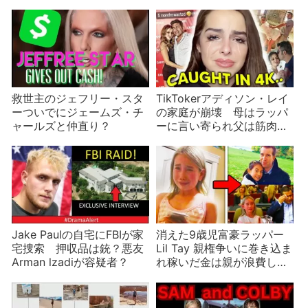
救世主のジェフリー・スタ
TikTokerアディソン・レイ
ーついでにジェームズ・チ
の家庭が崩壊 母はラッパ
ャールズと仲直り？
ーに言い寄られ父は筋肉ム
キムキアピール
Jake Paulの自宅にFBIが家
消えた9歳児富豪ラッパー
宅捜索 押収品は銃？悪友
Lil Tay 親権争いに巻き込ま
Arman lzadiが容疑者？
れ稼いだ金は親が浪費して
いた？真相は誰にもわから
ない